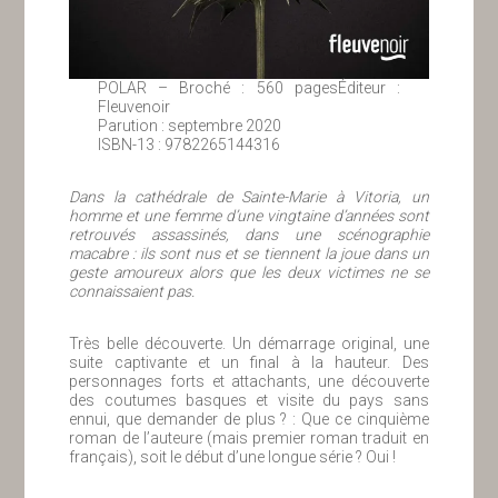
POLAR – Broché : 560 pagesÉditeur :
Fleuvenoir
Parution : septembre 2020
ISBN-13 : 9782265144316
Dans la cathédrale de Sainte-Marie à Vitoria, un
homme et une femme d’une vingtaine d’années sont
retrouvés assassinés, dans une scénographie
macabre : ils sont nus et se tiennent la joue dans un
geste amoureux alors que les deux victimes ne se
connaissaient pas.
Très belle découverte. Un démarrage original, une
suite captivante et un final à la hauteur. Des
personnages forts et attachants, une découverte
des coutumes basques et visite du pays sans
ennui, que demander de plus ? : Que ce cinquième
roman de l’auteure (mais premier roman traduit en
français), soit le début d’une longue série ? Oui !