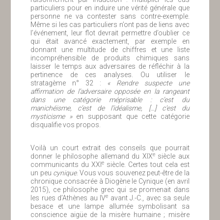
particuliers pour en induire une vérité générale que
personne ne va contester sans contre-exemple.
Même si les cas particuliers n’ont pas de liens avec
l’événement, leur flot devrait permettre d’oublier ce
qui était avancé exactement, par exemple en
donnant une multitude de chiffres et une liste
incompréhensible de produits chimiques sans
laisser le temps aux adversaires de réfléchir à la
pertinence de ces analyses. Ou utiliser le
stratagème n° 32 :
« Rendre suspecte une
affirmation de l’adversaire opposée en la rangeant
dans une catégorie méprisable : c’est du
manichéisme, c’est de l’idéalisme, […] c’est du
mysticisme »
en supposant que cette catégorie
disqualifie vos propos.
Voilà un court extrait des conseils que pourrait
e
donner le philosophe allemand du XIX
siècle aux
e
communicants du XXI
siècle. Certes tout cela est
un peu
cynique
. Vous vous souvenez peut-être de la
chronique consacrée à Diogène le Cynique (en avril
2015), ce philosophe grec qui se promenait dans
e
les rues d’Athènes au IV
avant J.-C., avec sa seule
besace et une lampe allumée symbolisant sa
conscience aigüe de la misère humaine ; misère