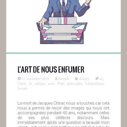
L’ART DE NOUS ENFUMER
17 novembre 2019
Natendo
Articles
art
,
Chirac
,
de
,
enfumer
,
nous
,
Philo
,
philosophie
,
Schopenhauer
,
Socrate
La mort de Jacques Chirac nous a touchés car cela
nous a permis de revoir des images qui nous ont
accompagnées pendant 40 ans, notamment celles
de ses plus célèbres discours. Mais
immédiatement après une question a taraudé mon