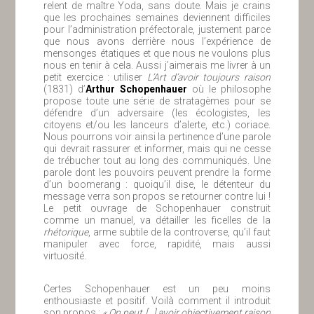
relent de maître Yoda, sans doute. Mais je crains
que les prochaines semaines deviennent difficiles
pour l’administration préfectorale, justement parce
que nous avons derrière nous l’expérience de
mensonges étatiques et que nous ne voulons plus
nous en tenir à cela. Aussi j’aimerais me livrer à un
petit exercice : utiliser
L’Art d’avoir toujours raison
(1831) d’
Arthur Schopenhauer
où le philosophe
propose toute une série de stratagèmes pour se
défendre d’un adversaire (les écologistes, les
citoyens et/ou les lanceurs d’alerte, etc.) coriace.
Nous pourrons voir ainsi la pertinence d’une parole
qui devrait rassurer et informer, mais qui ne cesse
de trébucher tout au long des communiqués. Une
parole dont les pouvoirs peuvent prendre la forme
d’un boomerang : quoiqu’il dise, le détenteur du
message verra son propos se retourner contre lui !
Le petit ouvrage de Schopenhauer construit
comme un manuel, va détailler les ficelles de la
rhétorique
, arme subtile de la controverse, qu’il faut
manipuler avec force, rapidité, mais aussi
virtuosité.
Certes Schopenhauer est un peu moins
enthousiaste et positif. Voilà comment il introduit
son propos :
« On peut […] avoir objectivement raison