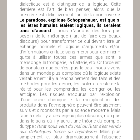
dialectique est à distinguer de la logique. Cette
dernière est l’art de bien penser, alors que la
première est définitivement l’art de la controverse.
Le paradoxe, explique Schopenhauer, est que si
les êtres humains étaient logiques, ils seraient
tous d’accord
; nous n’aurions dès lors pas
besoin de la rhétorique (l’art de faire des beaux
discours) pour transformer ce qui devrait être un
échange honnête et logique d’arguments et/ou
d’informations en lutte sans merci pour dominer –
quitte à utiliser toutes ces armes que sont le
mensonge, la tromperie, la flatterie, etc. Or force est
de constater que ce n’est pas le cas : nous vivons
dans un monde plus complexe où la logique existe
véritablement : il y a l’enchaînement des faits et des
méthodes pour les cerner, les isoler du reste de la
réalité pour les comprendre, les corriger ou les
anticiper. Les risques encourus par l’explosion
d’une usine chimique et la multiplication des
produits dans l’atmosphère peuvent être aisément
suivis et circonscrits par la science moderne. Mais
face à cela il y a des enjeux plus obscurs, non pas
dans le sens où il y aurait une théorie du complot
du type :
l’Etat nous veut du mal ou l’Etat s’est vendu
aux diaboliques forces du capitalisme.
Mais plus
simplement et plus dramatiquement l’absence