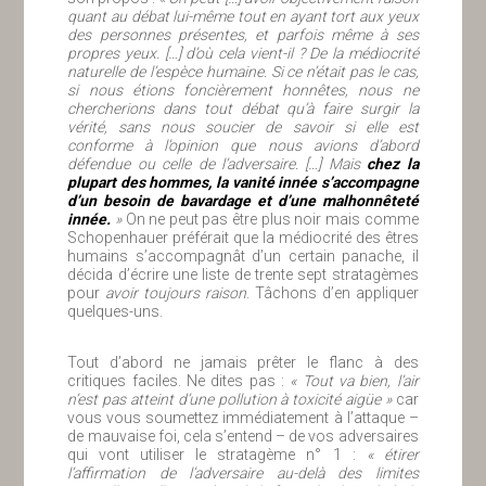
quant au débat lui-même tout en ayant tort aux yeux
des personnes présentes, et parfois même à ses
propres yeux. […] d’où cela vient-il ? De la médiocrité
naturelle de l’espèce humaine. Si ce n’était pas le cas,
si nous étions foncièrement honnêtes, nous ne
chercherions dans tout débat qu’à faire surgir la
vérité, sans nous soucier de savoir si elle est
conforme à l’opinion que nous avions d’abord
défendue ou celle de l’adversaire. […] Mais
chez la
plupart des hommes, la vanité innée s’accompagne
d’un besoin de bavardage et d’une malhonnêteté
innée.
»
On ne peut pas être plus noir mais comme
Schopenhauer préférait que la médiocrité des êtres
humains s’accompagnât d’un certain panache, il
décida d’écrire une liste de trente sept stratagèmes
pour
avoir toujours raison
. Tâchons d’en appliquer
quelques-uns.
Tout d’abord ne jamais prêter le flanc à des
critiques faciles. Ne dites pas :
« Tout va bien, l’air
n’est pas atteint d’une pollution à toxicité aigüe »
car
vous vous soumettez immédiatement à l’attaque –
de mauvaise foi, cela s’entend – de vos adversaires
qui vont utiliser le stratagème n° 1 :
« étirer
l’affirmation de l’adversaire au-delà des limites