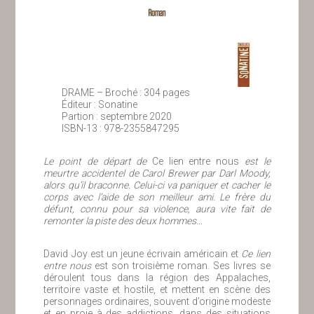
DRAME – Broché : 304 pages
Éditeur : Sonatine
Partion : septembre 2020
ISBN-13 : 978-2355847295
Le point de départ de
Ce lien entre nous
est le
meurtre accidentel de Carol Brewer par Darl Moody,
alors qu’il braconne. Celui-ci va paniquer et cacher le
corps avec l’aide de son meilleur ami. Le frère du
défunt, connu pour sa violence, aura vite fait de
remonter la piste des deux hommes…
David Joy est un jeune écrivain américain et
Ce lien
entre nous
est son troisième roman. Ses livres se
déroulent tous dans la région des Appalaches,
territoire vaste et hostile, et mettent en scène des
personnages ordinaires, souvent d’origine modeste
et en proie à des addictions, dans des situations