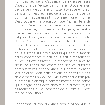
non pas au sens d’absence de richesse mais
d’absurdité de l’existence humaine. Diogène avait
décidé de vivre comme un
chien
(cynique en grec)
dans un tonneau au milieu de la rue, pour refuser ce
qui lui apparaissait comme une forme
d’escroquerie : la prétention que l’humanité a de
croire qu’elle donne du sens à son existence.
Schopenhauer, 2500 ans après Diogène, reprend la
même idée mais en la sophistiquant : si le discours
est pure illusion, autant le pratiquer avec virtuosité.
Certes c’est une vision désenchantée de la réalité
mais elle refuse néanmoins la médiocrité. Or la
rhétorique peut être un aspect de cette médiocrité :
nous surfons sur des discours qui sont autant de
belles apparences et cela nous sert à masquer ce
qui devrait être essentiel : la recherche de la vérité.
Nous pourrions facilement accuser les autorités
administratives d’échec dans leur communication
lors de crise. Mais cette critique ne porte-t-elle pas
en elle-même un vice, celui de s’attacher à tout prix
à l’art de la dialectique comme moyen de se battre.
Qui a gagné dans cette histoire ? La préfecture, les
associations ou la recherche de la vérité sur l’état
réel de la pollution ?
Schopenhauer explique dans son ouvrage que la