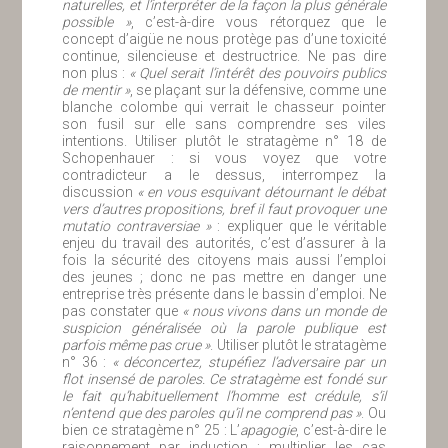
naturelles, et l’interpréter de la façon la plus générale
possible »
, c’est-à-dire vous rétorquez que le
concept d’aigüe ne nous protège pas d’une toxicité
continue, silencieuse et destructrice. Ne pas dire
non plus :
« Quel serait l’intérêt des pouvoirs publics
de mentir »
, se plaçant sur la défensive, comme une
blanche colombe qui verrait le chasseur pointer
son fusil sur elle sans comprendre ses viles
intentions. Utiliser plutôt le stratagème n° 18 de
Schopenhauer : si vous voyez que votre
contradicteur a le dessus, interrompez la
discussion
« en vous esquivant détournant le débat
vers d’autres propositions, bref il faut provoquer une
mutatio contraversiae »
: expliquer que le véritable
enjeu du travail des autorités, c’est d’assurer à la
fois la sécurité des citoyens mais aussi l’emploi
des jeunes ; donc ne pas mettre en danger une
entreprise très présente dans le bassin d’emploi. Ne
pas constater que
« nous vivons dans un monde de
suspicion généralisée où la parole publique est
parfois même pas crue »
. Utiliser plutôt le stratagème
n° 36 :
« déconcertez, stupéfiez l’adversaire par un
flot insensé de paroles. Ce stratagème est fondé sur
le fait qu’habituellement l’homme est crédule, s’il
n’entend que des paroles qu’il ne comprend pas »
. Ou
bien ce stratagème n° 25 : L’
apagogie
, c’est-à-dire le
raisonnement par induction : multiplier les cas