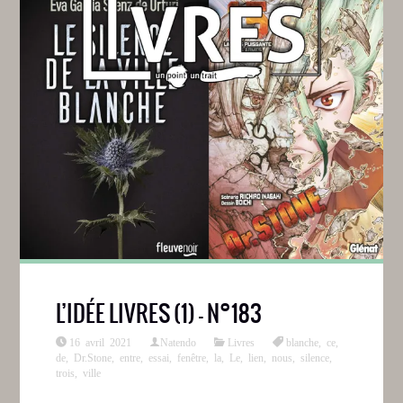
L’IDÉE LIVRES (1) – N°183
16 avril 2021
Natendo
Livres
blanche
,
ce
,
de
,
Dr.Stone
,
entre
,
essai
,
fenêtre
,
la
,
Le
,
lien
,
nous
,
silence
,
trois
,
ville