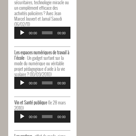
sécuritaires, technologie miracle ou
un complément efficace des
activités policières ? Avec Jean
Marcel Jouvert et Jamal Saoudi
(16/02/11)
Lecteur
audio
00:00
00:00
Les espaces numériques de travail à
l'école
: Un gadget surfant sur la
mode du numérique ou véritable
projet pédagogique d'aide à la vie
scolaire ? (10/09/2010)
Lecteur
audio
00:00
00:00
Vin et Santé publique
(le 28 mars
2010)
Lecteur
audio
00:00
00:00
Les sextoys
: effet de mode, signe