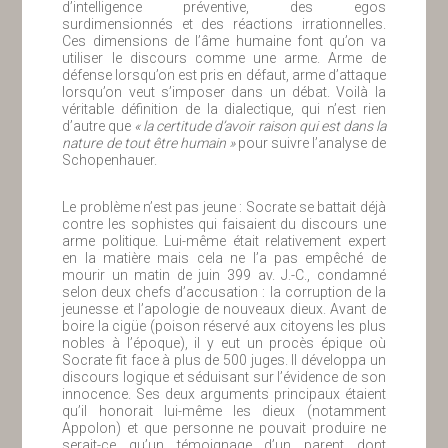
d’intelligence préventive, des egos
surdimensionnés et des réactions irrationnelles.
Ces dimensions de l’âme humaine font qu’on va
utiliser le discours comme une arme. Arme de
défense lorsqu’on est pris en défaut, arme d’attaque
lorsqu’on veut s’imposer dans un débat. Voilà la
véritable définition de la dialectique, qui n’est rien
d’autre que
« la certitude d’avoir raison qui est dans la
nature de tout être humain »
pour suivre l’analyse de
Schopenhauer.
Le problème n’est pas jeune : Socrate se battait déjà
contre les sophistes qui faisaient du discours une
arme politique. Lui-même était relativement expert
en la matière mais cela ne l’a pas empêché de
mourir un matin de juin 399 av. J.-C., condamné
selon deux chefs d’accusation : la corruption de la
jeunesse et l’apologie de nouveaux dieux. Avant de
boire la cigüe (poison réservé aux citoyens les plus
nobles à l’époque), il y eut un procès épique où
Socrate fit face à plus de 500 juges. Il développa un
discours logique et séduisant sur l’évidence de son
innocence. Ses deux arguments principaux étaient
qu’il honorait lui-même les dieux (notamment
Appolon) et que personne ne pouvait produire ne
serait-ce qu’un témoignage d’un parent dont