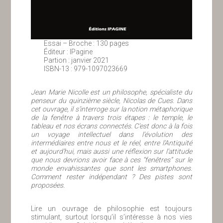
Essai – Broche : 130 pages
Éditeur : IPagine
Partion : janvier 2021
ISBN-13 : 979-1097023669
Jean Marie Nicolle est un philosophe, spécialiste du
penseur du quinzième siècle, Nicolas de Cues. Dans
cet ouvrage, il s’interroge sur la notion métaphorique
de la fenêtre à travers trois étapes : le temple, le
tableau et nos écrans connectés. C’est donc à la fois
un voyage intellectuel dans l’évolution des
intermédiaires entre nous et le réel, entre l’Antiquité
et aujourd’hui, mais aussi une réflexion sur l’attitude
que nous devrions avoir face à ces “fenêtres” sur le
monde envahissantes que sont les smartphones.
Comment rester indépendant ? Des pistes sont
proposées.
Lire un ouvrage de philosophie est toujours
stimulant, surtout lorsqu’il s’intéresse à nos vies