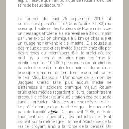
esprit : est-ce que l’art politique se réduit à celui de
faire de beaux discours ?
La journée du jeudi 26 septembre 2019 fut
surréaliste à plus d’un titre ! Dans l’ordre : 7 h 30, ma
sœur qui habite sur les hauteurs de Rouen m’envoie
un message affolé : elle a été réveillée à 3 h du matin
par une explosion chimique à 5 km de chez elle et
un nuage noir envahit le ciel matinal. Elle tousse, a
des maux de tête et est invitée à rester chez elle par
des sirènes qui retentissent. 8 h, le préfet déclare
qu’il n’y a rien à craindre mais confirme le
confinement de 100 000 personnes (contradiction
dans les termes ?). Toutes les chaînes info sont sur
le coup et ma sœur suit en direct le combat contre
le feu. Midi, blackout ! L’annonce de la mort de
Jacques Chirac faite, plus aucun média ne
s’intéresse à l’accident chimique majeur. Rouen
brûle et les médias regardent ailleurs, paraphrasant
presque la célèbre (et unique) citation écologique de
l’ancien président. Mais personne ne relève l’ironie…
Le préfet change alors sa rhétorique : le nuage n’a
pas de toxicité
aigüe
. Depuis avril 1986, date de
l’accident de Tchernobyl, les autorités de l’Etat
restent sur la même ligne : ils nient l’existence de la
réalité, croyant ainsi à la force de la pensée. Un