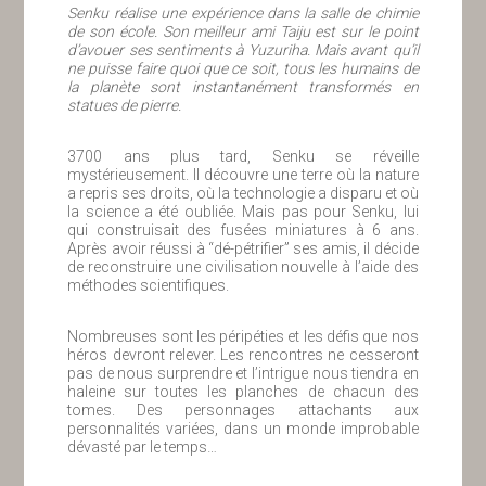
Senku réalise une expérience dans la salle de chimie
de son école. Son meilleur ami Taiju est sur le point
d’avouer ses sentiments à Yuzuriha. Mais avant qu’il
ne puisse faire quoi que ce soit, tous les humains de
la planète sont instantanément transformés en
statues de pierre.
3700 ans plus tard, Senku se réveille
mystérieusement. Il découvre une terre où la nature
a repris ses droits, où la technologie a disparu et où
la science a été oubliée. Mais pas pour Senku, lui
qui construisait des fusées miniatures à 6 ans.
Après avoir réussi à “dé-pétrifier” ses amis, il décide
de reconstruire une civilisation nouvelle à l’aide des
méthodes scientifiques.
Nombreuses sont les péripéties et les défis que nos
héros devront relever. Les rencontres ne cesseront
pas de nous surprendre et l’intrigue nous tiendra en
haleine sur toutes les planches de chacun des
tomes. Des personnages attachants aux
personnalités variées, dans un monde improbable
dévasté par le temps…