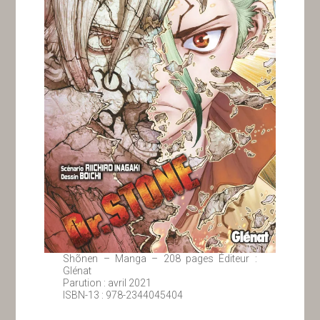
Shõnen – Manga – 208 pages Éditeur :
Glénat
Parution : avril 2021
ISBN-13 : 978-2344045404