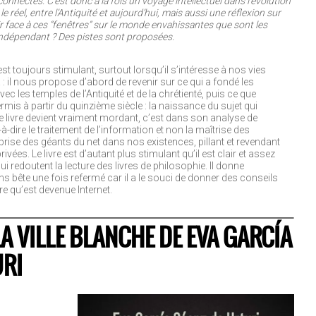
connectés. C’est donc à la fois un voyage intellectuel dans l’évolution
e réel, entre l’Antiquité et aujourd’hui, mais aussi une réflexion sur
ir face à ces “fenêtres” sur le monde envahissantes que sont les
dépendant ? Des pistes sont proposées.
st toujours stimulant, surtout lorsqu’il s’intéresse à nos vies
 : il nous propose d’abord de revenir sur ce qui a fondé les
vec les temples de l’Antiquité et de la chrétienté, puis ce que
ermis à partir du quinzième siècle : la naissance du sujet qui
le livre devient vraiment mordant, c’est dans son analyse de
-à-dire le traitement de l’information et non la maîtrise des
rise des géants du net dans nos existences, pillant et revendant
vées. Le livre est d’autant plus stimulant qu’il est clair et assez
i redoutent la lecture des livres de philosophie. Il donne
s bête une fois refermé car il a le souci de donner des conseils
re qu’est devenue Internet.
LA VILLE BLANCHE DE EVA GARCÍA
URI