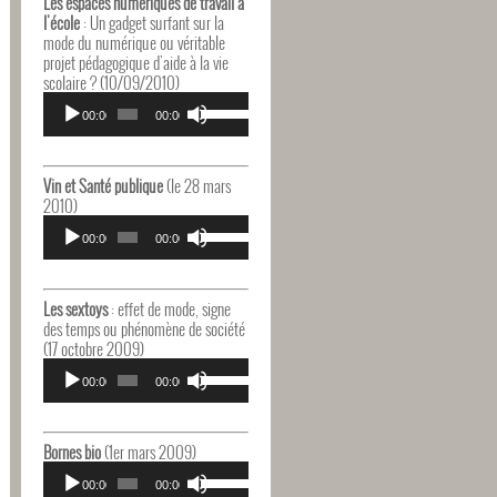
Les espaces numériques de travail à
augmenter
l'école
: Un gadget surfant sur la
ou
mode du numérique ou véritable
diminuer
projet pédagogique d'aide à la vie
le
scolaire ? (10/09/2010)
volume.
Lecteur
Utilisez
audio
00:00
00:00
les
flèches
haut/bas
pour
Vin et Santé publique
(le 28 mars
augmenter
2010)
ou
Lecteur
Utilisez
diminuer
audio
00:00
00:00
les
le
flèches
volume.
haut/bas
pour
Les sextoys
: effet de mode, signe
augmenter
des temps ou phénomène de société
ou
(17 octobre 2009)
diminuer
Lecteur
Utilisez
le
audio
00:00
00:00
les
volume.
flèches
haut/bas
pour
Bornes bio
(1er mars 2009)
augmenter
Lecteur
Utilisez
ou
audio
00:00
00:00
les