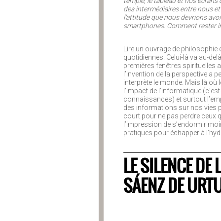
temple, le tableau et nos écrans 
des intermédiaires entre nous et l
l’attitude que nous devrions avo
smartphones. Comment rester in
Lire un ouvrage de philosophie e
quotidiennes. Celui-là va au-delà
premières fenêtres spirituelles a
l’invention de la perspective a p
interprète le monde. Mais là où 
l’impact de l’informatique (c’est
connaissances) et surtout l’emp
des informations sur nos vies pri
court pour ne pas perdre ceux qu
l’impression de s’endormir moin
pratiques pour échapper à l’hyd
LE SILENCE DE 
SÁENZ DE URT