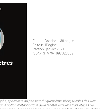
Essai – Broche : 130 pages
Éditeur : IPagine
Partion : janvier 2021
ISBN-13 : 979-1097023669
ophe, spécialiste du penseur du quinzième siècle, Nicolas de Cues.
ur la notion métaphorique de la fenêtre à travers trois étapes : le