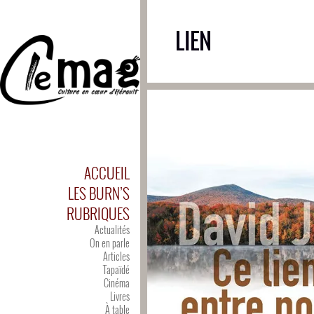
LIEN
ACCUEIL
LES BURN’S
RUBRIQUES
Actualités
On en parle
Articles
Tapaïdé
Cinéma
Livres
À table