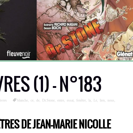
VRES (1) – N°183
ivres
blanche
,
ce
,
de
,
Dr.Stone
,
entre
,
essai
,
fenêtre
,
la
,
Le
,
lien
,
nous
,
ÊTRES DE JEAN-MARIE NICOLLE