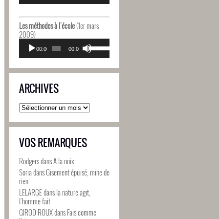
diminuer
flèches
le
haut/bas
volume.
pour
Les méthodes à l'école
(1er mars
augmenter
2009)
ou
Lecteur
Utilisez
diminuer
audio
00:00
00:00
les
le
flèches
volume.
haut/bas
pour
ARCHIVES
augmenter
ou
diminuer
Archives
le
volume.
VOS REMARQUES
Rodgers
dans
A la noix
Soria
dans
Gisement épuisé, mine de
rien
LELARGE
dans
la nature agit,
l’homme fait
GIROD ROUX
dans
Fais comme