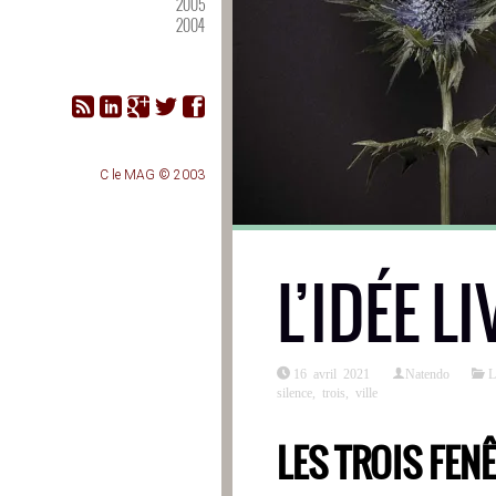
2005
2004
C le MAG © 2003
L’IDÉE LI
16 avril 2021
Natendo
L
silence
,
trois
,
ville
LES TROIS FEN