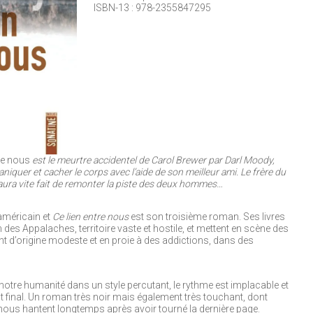
ISBN-13 : 978-2355847295
tre nous
est le meurtre accidentel de Carol Brewer par Darl Moody,
paniquer et cacher le corps avec l’aide de son meilleur ami. Le frère du
aura vite fait de remonter la piste des deux hommes…
 américain et
Ce lien entre nous
est son troisième roman. Ses livres
 des Appalaches, territoire vaste et hostile, et mettent en scène des
 d’origine modeste et en proie à des addictions, dans des
 notre humanité dans un style percutant, le rythme est implacable et
final. Un roman très noir mais également très touchant, dont
nous hantent longtemps après avoir tourné la dernière page.