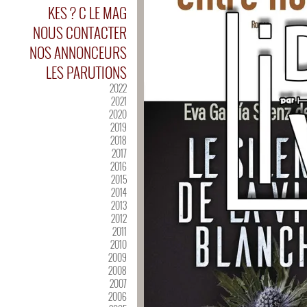
KES ? C LE MAG
NOUS CONTACTER
NOS ANNONCEURS
LES PARUTIONS
2022
2021
2020
2019
2018
2017
2016
2015
2014
2013
2012
2011
2010
2009
2008
2007
2006