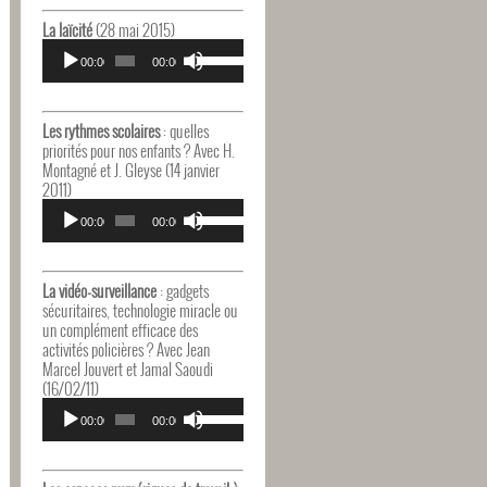
haut/bas
pour
La laïcité
(28 mai 2015)
augmenter
Lecteur
Utilisez
ou
audio
00:00
00:00
les
diminuer
flèches
le
haut/bas
volume.
pour
Les rythmes scolaires
: quelles
augmenter
priorités pour nos enfants ? Avec H.
ou
Montagné et J. Gleyse (14 janvier
diminuer
2011)
le
Lecteur
Utilisez
volume.
audio
00:00
00:00
les
flèches
haut/bas
pour
La vidéo-surveillance
: gadgets
augmenter
sécuritaires, technologie miracle ou
ou
un complément efficace des
diminuer
activités policières ? Avec Jean
le
Marcel Jouvert et Jamal Saoudi
volume.
(16/02/11)
Lecteur
Utilisez
audio
00:00
00:00
les
flèches
haut/bas
pour