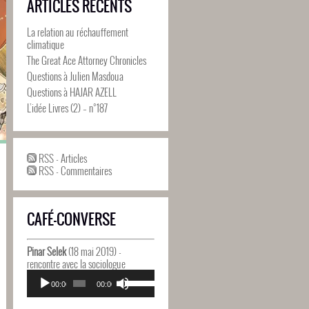
ARTICLES RÉCENTS
La relation au réchauffement
climatique
The Great Ace Attorney Chronicles
Questions à Julien Masdoua
Questions à HAJAR AZELL
L’idée Livres (2) – n°187
RSS - Articles
RSS - Commentaires
CAFÉ-CONVERSE
Pinar Selek
(18 mai 2019) -
rencontre avec la sociologue
Lecteur
Utilisez
audio
00:00
00:00
les
flèches