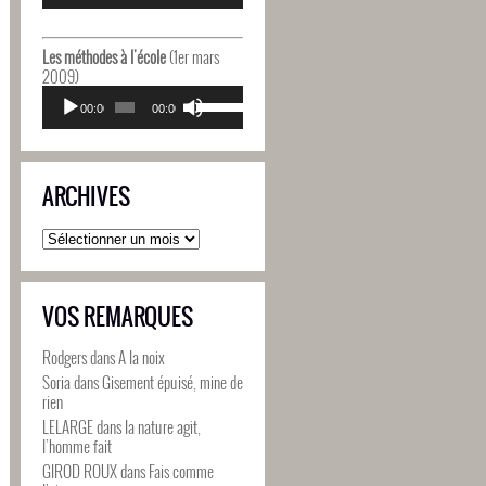
diminuer
flèches
le
haut/bas
volume.
pour
Les méthodes à l'école
(1er mars
augmenter
2009)
ou
Lecteur
Utilisez
diminuer
audio
00:00
00:00
les
le
flèches
volume.
haut/bas
pour
ARCHIVES
augmenter
ou
diminuer
Archives
le
volume.
VOS REMARQUES
Rodgers
dans
A la noix
Soria
dans
Gisement épuisé, mine de
rien
LELARGE
dans
la nature agit,
l’homme fait
GIROD ROUX
dans
Fais comme