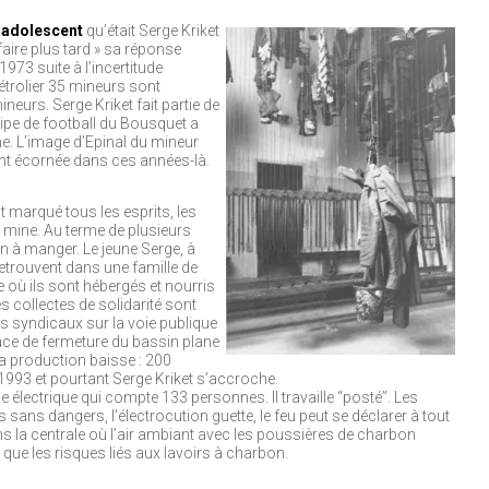
 adolescent
qu’était Serge Kriket
faire plus tard » sa réponse
1973 suite à l’incertitude
trolier 35 mineurs sont
mineurs. Serge Kriket fait partie de
uipe de football du Bousquet a
. L’image d’Epinal du mineur
ent écornée dans ces années-là.
 marqué tous les esprits, les
 mine. Au terme de plusieurs
ien à manger. Le jeune Serge, à
 retrouvent dans une famille de
se où ils sont hébergés et nourris
 collectes de solidarité sont
s syndicaux sur la voie publique
ace de fermeture du bassin plane
a production baisse : 200
993 et pourtant Serge Kriket s’accroche.
ice électrique qui compte 133 personnes. Il travaille “posté”. Les
 sans dangers, l’électrocution guette, le feu peut se déclarer à tout
 la centrale où l’air ambiant avec les poussières de charbon
ue les risques liés aux lavoirs à charbon.