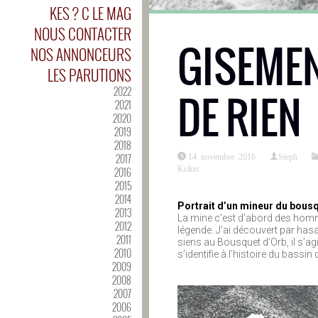
KES ? C LE MAG
NOUS CONTACTER
GISEMEN
NOS ANNONCEURS
LES PARUTIONS
2022
DE RIEN
2021
2020
2019
2018
2017
14 novembre 2016
Steph
Kriket
2016
2015
2014
Portrait d’un mineur du bousq
2013
La mine c’est d’abord des homme
2012
légende. J’ai découvert par hasa
2011
siens au Bousquet d’Orb, il s’agit 
2010
s’identifie à l’histoire du bassi
2009
2008
2007
2006