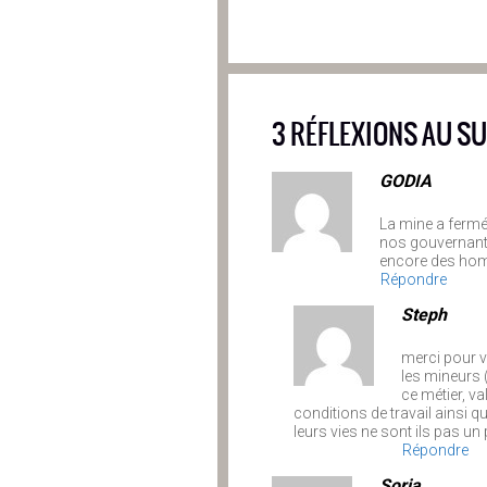
3 RÉFLEXIONS AU SU
GODIA
La mine a fermé
nos gouvernants.
encore des homm
Répondre
Steph
merci pour vo
les mineurs (
ce métier, va
conditions de travail ainsi q
leurs vies ne sont ils pas un
Répondre
Soria