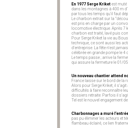
En 1977 Serge Kriket
est muté 
dans les montagnes à 400 m d’al
par tous les temps qu’il faut dép
Le charbon extrait sur la “décou
est pris en charge par un convo
locomotive électrique. Après 7 k
charbon est traité, lavé puis co
Pour Serge Kriket la vie au Bousq
technique, ce sont aussi les acti
d’entreprise. La fête n’est jama
célébrée en grande pompe le 4
Le temps passe ; arrive la ferm
qui assure la fermeture le 01/0
Un nouveau chantier attend n
France laisse sur le bord de la
Alors pour Serge Kriket, il s’ag
difficultés à faire reconnaître le
dossiers retraite. Parfois il s’
Tel est le nouvel engagement de
Charbonnages a muré l’entrée
pas pu éliminer les acteurs et té
flambeau éclairé, ce lien fraterne