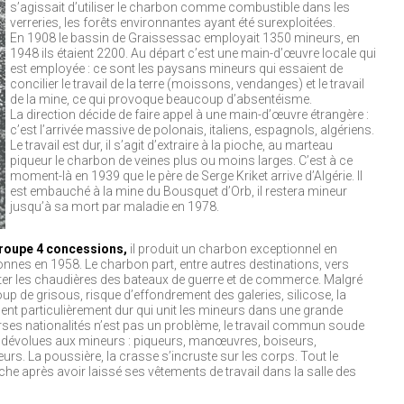
s’agissait d’utiliser le charbon comme combustible dans les
verreries, les forêts environnantes ayant été surexploitées.
En 1908 le bassin de Graissessac employait 1350 mineurs, en
1948 ils étaient 2200. Au départ c’est une main-d’œuvre locale qui
est employée : ce sont les paysans mineurs qui essaient de
concilier le travail de la terre (moissons, vendanges) et le travail
de la mine, ce qui provoque beaucoup d’absentéisme.
La direction décide de faire appel à une main-d’œuvre étrangère :
c’est l’arrivée massive de polonais, italiens, espagnols, algériens.
Le travail est dur, il s’agit d’extraire à la pioche, au marteau
piqueur le charbon de veines plus ou moins larges. C’est à ce
moment-là en 1939 que le père de Serge Kriket arrive d’Algérie. Il
est embauché à la mine du Bousquet d’Orb, il restera mineur
jusqu’à sa mort par maladie en 1978.
roupe 4 concessions,
il produit un charbon exceptionnel en
 tonnes en 1958. Le charbon part, entre autres destinations, vers
ter les chaudières des bateaux de guerre et de commerce. Malgré
up de grisous, risque d’effondrement des galeries, silicose, la
ment particulièrement dur qui unit les mineurs dans une grande
verses nationalités n’est pas un problème, le travail commun soude
dévolues aux mineurs : piqueurs, manœuvres, boiseurs,
rs. La poussière, la crasse s’incruste sur les corps. Tout le
e après avoir laissé ses vêtements de travail dans la salle des