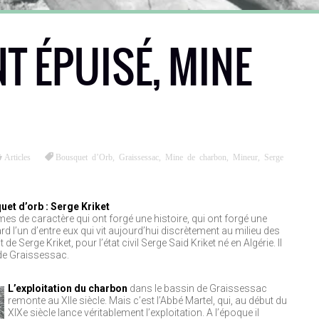
T ÉPUISÉ, MINE
Articles
Bousquet d’Orb
,
Graissessac
,
Mine de charbon
,
Mineur
,
Serge
uet d’orb : Serge Kriket
s de caractère qui ont forgé une histoire, qui ont forgé une
rd l’un d’entre eux qui vit aujourd’hui discrètement au milieu des
de Serge Kriket, pour l’état civil Serge Said Kriket né en Algérie. Il
n de Graissessac.
L’exploita
tion du charbon
dans le bassin de Graissessac
remonte au XIIe siècle. Mais c’est l’Abbé Martel, qui, au début du
XIXe siècle lance véritablement l’exploitation. A l’époque il