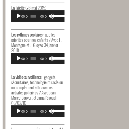
haut/bas
pour
La laïcité
(28 mai 2015)
augmenter
Lecteur
Utilisez
ou
audio
00:00
00:00
les
diminuer
flèches
le
haut/bas
volume.
pour
Les rythmes scolaires
: quelles
augmenter
priorités pour nos enfants ? Avec H.
ou
Montagné et J. Gleyse (14 janvier
diminuer
2011)
le
Lecteur
Utilisez
volume.
audio
00:00
00:00
les
flèches
haut/bas
pour
La vidéo-surveillance
: gadgets
augmenter
sécuritaires, technologie miracle ou
ou
un complément efficace des
diminuer
activités policières ? Avec Jean
le
Marcel Jouvert et Jamal Saoudi
volume.
(16/02/11)
Lecteur
Utilisez
audio
00:00
00:00
les
flèches
haut/bas
pour