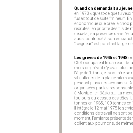
Quand on demandait au jeune
en 1970 « qu’est-ce que tu veux 
fusait tout de suite “mineur”. En 
économique que crée le choc pé
recrutés, en priorité des fils de 
ceux-là ; sa présence dans l’éq
aussi contribué à son embauche
“seigneur” est pourtant largem
Les grèves de 1945 et 1948
ont
CRS occupaient le carreau de la
mois de grève il n’y avait plus r
l’âge de 10 ans, et son frère se
viticulteurs de la plaine biterroi
pendant plusieurs semaines. Des
organisées par les responsable
à Montpellier, Béziers…. La men
toujours au-dessus des têtes. L
tonnes en 1985, 100 tonnes en 1
Il intègre le 12 mai 1975 le serv
conditions de travail ne sont pas
moment, l’amiante présente dans
collent aux poumons, de même q