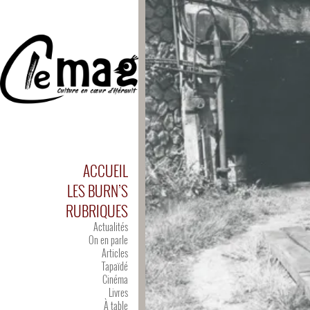
ACCUEIL
LES BURN’S
RUBRIQUES
Actualités
On en parle
Articles
Tapaïdé
Cinéma
Livres
À table