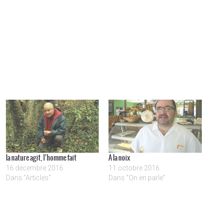
la nature agit, l’homme fait
A la noix
16 décembre 2016
11 octobre 2016
Dans "Articles"
Dans "On en parle"