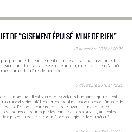
JET DE “
GISEMENT ÉPUISÉ, MINE DE RIEN
”
17 novembre 2016 at 20:28
 pas par faute de l’épuisement du minerai mais par la volonté de
 Bien sur le filon aurait été épuisé un jour, mais combien d’année
es auraient pu être « Mineurs »…..
19 décembre 2016 at 12:25
tre témoignage, Il est vrai que les valeurs humaines qui reliaient
fraternité et solidarité très fortes) sont indissociables de l’image de
leurs que l’on peut heureusement retrouver ailleurs, mais les
ue les risques encourus par les mineurs, trop souvent, au péril de
 prix à payer un peu élevé pour être nostalgique de ce métier ?
9 décembre 2020 at 03:16