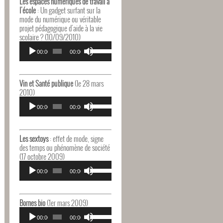
Les espaces numériques de travail à
augmenter
l'école
: Un gadget surfant sur la
ou
mode du numérique ou véritable
diminuer
projet pédagogique d'aide à la vie
le
scolaire ? (10/09/2010)
volume.
Lecteur
Utilisez
audio
00:00
00:00
les
flèches
haut/bas
pour
Vin et Santé publique
(le 28 mars
augmenter
2010)
ou
Lecteur
Utilisez
diminuer
audio
00:00
00:00
les
le
flèches
volume.
haut/bas
pour
Les sextoys
: effet de mode, signe
augmenter
des temps ou phénomène de société
ou
(17 octobre 2009)
diminuer
Lecteur
Utilisez
le
audio
00:00
00:00
les
volume.
flèches
haut/bas
pour
Bornes bio
(1er mars 2009)
augmenter
Lecteur
Utilisez
ou
audio
00:00
00:00
les