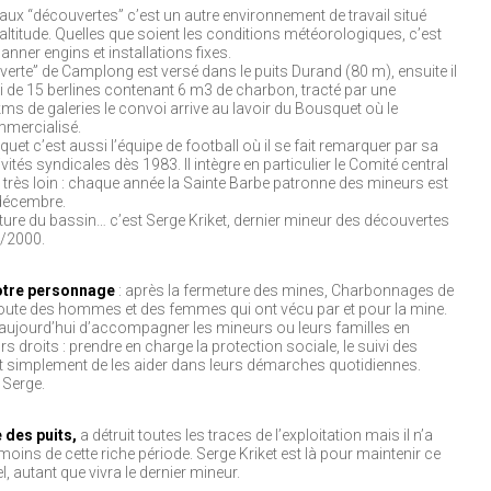
aux “découvertes” c’est un autre environnement de travail situé
titude. Quelles que soient les conditions météorologiques, c’est
anner engins et installations fixes.
verte” de Camplong est versé dans le puits Durand (80 m), ensuite il
i de 15 berlines contenant 6 m3 de charbon, tracté par une
ms de galeries le convoi arrive au lavoir du Bousquet où le
mmercialisé.
uet c’est aussi l’équipe de football où il se fait remarquer par sa
vités syndicales dès 1983. Il intègre en particulier le Comité central
is très loin : chaque année la Sainte Barbe patronne des mineurs est
 décembre.
eture du bassin… c’est Serge Kriket, dernier mineur des découvertes
5/2000.
otre personnage
: après la fermeture des mines, Charbonnages de
 route des hommes et des femmes qui ont vécu par et pour la mine.
it aujourd’hui d’accompagner les mineurs ou leurs familles en
urs droits : prendre en charge la protection sociale, le suivi des
agit simplement de les aider dans leurs démarches quotidiennes.
 Serge.
 des puits,
a détruit toutes les traces de l’exploitation mais il n’a
moins de cette riche période. Serge Kriket est là pour maintenir ce
l, autant que vivra le dernier mineur.