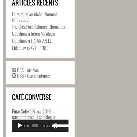
ARTICLES RÉCENTS
La relation au réchauffement
climatique
The Great Ace Attorney Chronicles
Questions à Julien Masdoua
Questions à HAJAR AZELL
L’idée Livres (2) – n°187
RSS - Articles
RSS - Commentaires
CAFÉ-CONVERSE
Pinar Selek
(18 mai 2019) -
rencontre avec la sociologue
Lecteur
Utilisez
audio
00:00
00:00
les
flèches