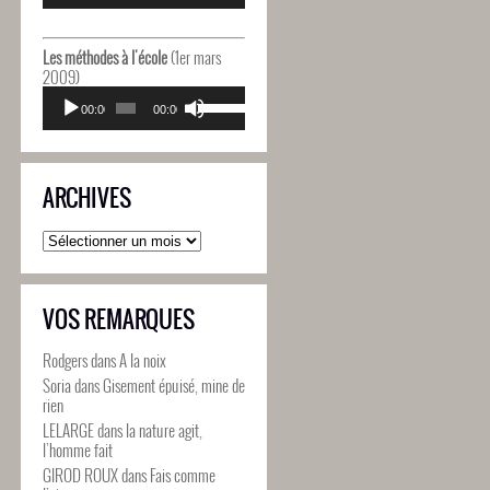
diminuer
flèches
le
haut/bas
volume.
pour
Les méthodes à l'école
(1er mars
augmenter
2009)
ou
Lecteur
Utilisez
diminuer
audio
00:00
00:00
les
le
flèches
volume.
haut/bas
pour
ARCHIVES
augmenter
ou
diminuer
Archives
le
volume.
VOS REMARQUES
Rodgers
dans
A la noix
Soria
dans
Gisement épuisé, mine de
rien
LELARGE
dans
la nature agit,
l’homme fait
GIROD ROUX
dans
Fais comme