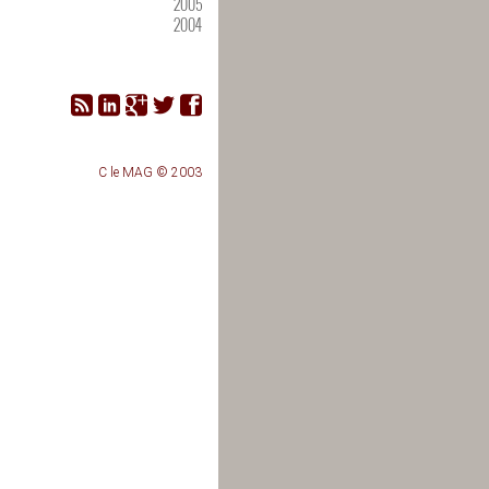
2005
2004
C le MAG © 2003