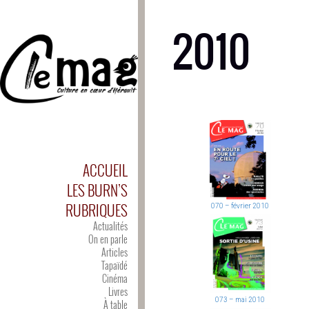
2010
ACCUEIL
LES BURN’S
RUBRIQUES
070 – février 2010
Actualités
On en parle
Articles
Tapaïdé
Cinéma
Livres
073 – mai 2010
À table