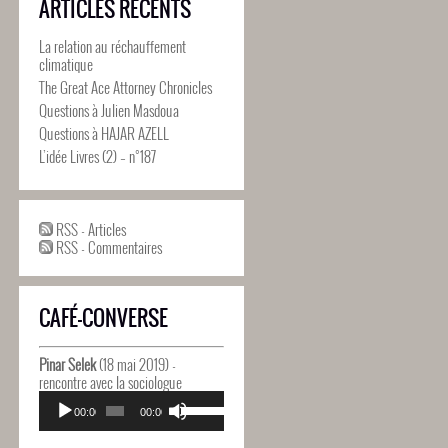
ARTICLES RÉCENTS
La relation au réchauffement
climatique
The Great Ace Attorney Chronicles
Questions à Julien Masdoua
Questions à HAJAR AZELL
L’idée Livres (2) – n°187
RSS - Articles
RSS - Commentaires
CAFÉ-CONVERSE
Pinar Selek
(18 mai 2019) -
rencontre avec la sociologue
Lecteur
Utilisez
audio
00:00
00:00
les
flèches