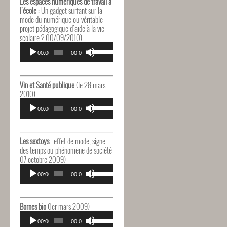
Les espaces numériques de travail à
augmenter
l'école
: Un gadget surfant sur la
ou
mode du numérique ou véritable
diminuer
projet pédagogique d'aide à la vie
le
scolaire ? (10/09/2010)
volume.
Lecteur
Utilisez
audio
00:00
00:00
les
flèches
haut/bas
pour
Vin et Santé publique
(le 28 mars
augmenter
2010)
ou
Lecteur
Utilisez
diminuer
audio
00:00
00:00
les
le
flèches
volume.
haut/bas
pour
Les sextoys
: effet de mode, signe
augmenter
des temps ou phénomène de société
ou
(17 octobre 2009)
diminuer
Lecteur
Utilisez
le
audio
00:00
00:00
les
volume.
flèches
haut/bas
pour
Bornes bio
(1er mars 2009)
augmenter
Lecteur
Utilisez
ou
audio
00:00
00:00
les