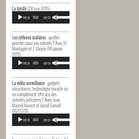
haut/bas
pour
La laïcité
(28 mai 2015)
augmenter
Lecteur
Utilisez
ou
audio
00:00
00:00
les
diminuer
flèches
le
haut/bas
volume.
pour
Les rythmes scolaires
: quelles
augmenter
priorités pour nos enfants ? Avec H.
ou
Montagné et J. Gleyse (14 janvier
diminuer
2011)
le
Lecteur
Utilisez
volume.
audio
00:00
00:00
les
flèches
haut/bas
pour
La vidéo-surveillance
: gadgets
augmenter
sécuritaires, technologie miracle ou
ou
un complément efficace des
diminuer
activités policières ? Avec Jean
le
Marcel Jouvert et Jamal Saoudi
volume.
(16/02/11)
Lecteur
Utilisez
audio
00:00
00:00
les
flèches
haut/bas
pour