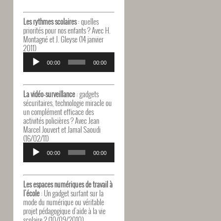
Les rythmes scolaires
: quelles
priorités pour nos enfants ? Avec H.
Montagné et J. Gleyse (14 janvier
2011)
Lecteur
audio
00:00
00:00
La vidéo-surveillance
: gadgets
sécuritaires, technologie miracle ou
un complément efficace des
activités policières ? Avec Jean
Marcel Jouvert et Jamal Saoudi
(16/02/11)
Lecteur
audio
00:00
00:00
Les espaces numériques de travail à
l'école
: Un gadget surfant sur la
mode du numérique ou véritable
projet pédagogique d'aide à la vie
scolaire ? (10/09/2010)