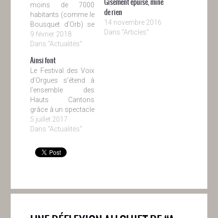
Gisement épuisé, mine
moins de 7000
de rien
habitants (comme le
14 novembre 2016
Bousquet d’Orb) se
Dans "Articles"
déroulera jusqu’au
9 février 2018
17 février 2018.
Dans "Actualités"
Voyez avec votre
Ainsi font
mairie pour avoir la
Le Festival des Voix
confirmation que
d’Orgues s’étend à
votre ville est bien
l’ensemble des
concernée.
Hauts Cantons
http://www.le-
grâce à un spectacle
recensement-et-
venu directement de
5 juillet 2017
moi.fr
Taipei. En effet “Les
Dans "Actualités"
marionnettes de
Taiwan” - véritables
sculptures parées de
costumes de soie -
débarquent à Avène,
Bédarieux, Bousquet
d’Orb, Lamalou les
Bains et à
Villemagne