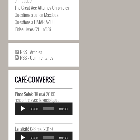
climatique
The Great Ace Attorney Chronicles
Questions à Julien Masdoua
Questions à HAJAR AZELL
L’idée Livres (2) – n°187
RSS - Articles
RSS - Commentaires
CAFÉ-CONVERSE
Pinar Selek
(18 mai 2019) -
rencontre avec la sociologue
Lecteur
audio
00:00
00:00
La laïcité
(28 mai 2015)
Lecteur
audio
00:00
00:00