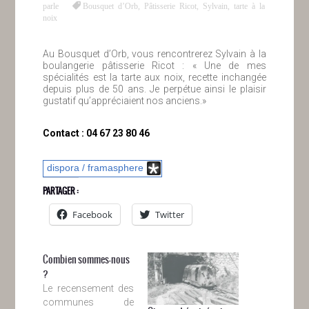
parle
Bousquet d’Orb
,
Pâtisserie Ricot
,
Sylvain
,
tarte à la
noix
Au Bousquet d’Orb, vous rencontrerez Sylvain à la
boulangerie pâtisserie Ricot : « Une de mes
spécialités est la tarte aux noix, recette inchangée
depuis plus de 50 ans. Je perpétue ainsi le plaisir
gustatif qu’appréciaient nos anciens.»
Contact : 04 67 23 80 46
dispora / framasphere
PARTAGER :
Facebook
Twitter
Combien sommes-nous
?
Le recensement des
communes de