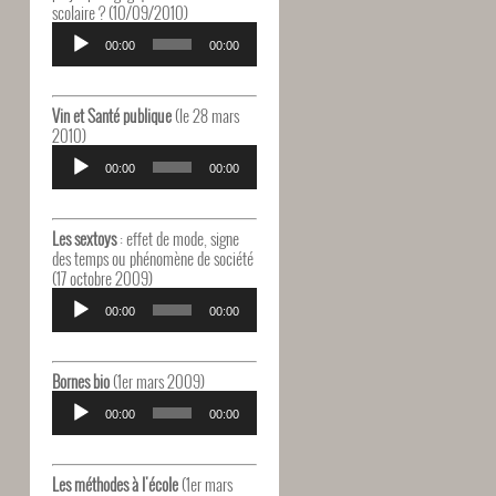
scolaire ? (10/09/2010)
Lecteur
audio
00:00
00:00
Vin et Santé publique
(le 28 mars
2010)
Lecteur
audio
00:00
00:00
Les sextoys
: effet de mode, signe
des temps ou phénomène de société
(17 octobre 2009)
Lecteur
audio
00:00
00:00
Bornes bio
(1er mars 2009)
Lecteur
audio
00:00
00:00
Les méthodes à l'école
(1er mars