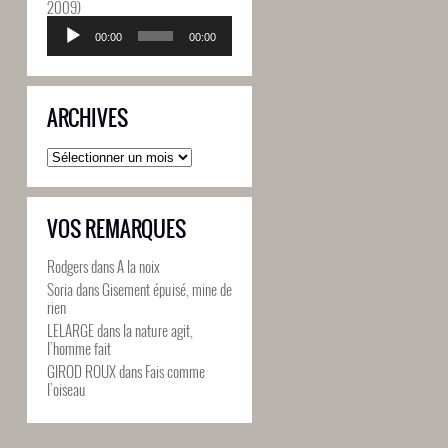
2009)
Lecteur
audio
00:00
00:00
ARCHIVES
Archives
VOS REMARQUES
Rodgers
dans
A la noix
Soria
dans
Gisement épuisé, mine de
rien
LELARGE
dans
la nature agit,
l’homme fait
GIROD ROUX
dans
Fais comme
l’oiseau