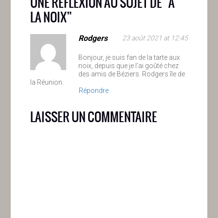
UNE RÉFLEXION AU SUJET DE “
A
l’Argentière. Plus
LA NOIX
”
d’infos :…
Rodgers
23 août 2021 at 12:45
Bonjour, je suis fan de la tarte aux
noix, depuis que je l’ai goûté chez
des amis de Béziers. Rodgers île de
la Réunion.
Répondre
LAISSER UN COMMENTAIRE