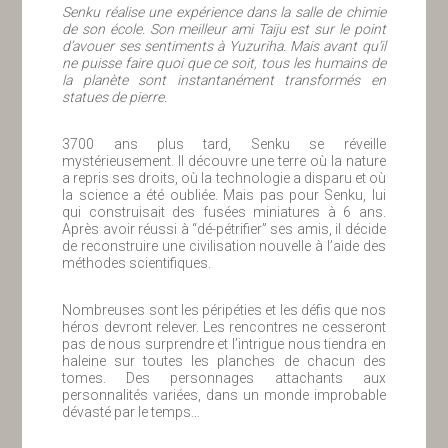
Senku réalise une expérience dans la salle de chimie
de son école. Son meilleur ami Taiju est sur le point
d’avouer ses sentiments à Yuzuriha. Mais avant qu’il
ne puisse faire quoi que ce soit, tous les humains de
la planète sont instantanément transformés en
statues de pierre.
3700 ans plus tard, Senku se réveille
mystérieusement. Il découvre une terre où la nature
a repris ses droits, où la technologie a disparu et où
la science a été oubliée. Mais pas pour Senku, lui
qui construisait des fusées miniatures à 6 ans.
Après avoir réussi à “dé-pétrifier” ses amis, il décide
de reconstruire une civilisation nouvelle à l’aide des
méthodes scientifiques.
Nombreuses sont les péripéties et les défis que nos
héros devront relever. Les rencontres ne cesseront
pas de nous surprendre et l’intrigue nous tiendra en
haleine sur toutes les planches de chacun des
tomes. Des personnages attachants aux
personnalités variées, dans un monde improbable
dévasté par le temps…