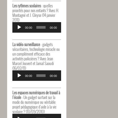
Les rythmes scolaires
: quelles
priorités pour nos enfants ? Avec H.
Montagné et J. Gleyse (14 janvier
2011)
Lecteur
audio
00:00
00:00
La vidéo-surveillance
: gadgets
sécuritaires, technologie miracle ou
un complément efficace des
activités policières ? Avec Jean
Marcel Jouvert et Jamal Saoudi
(16/02/11)
Lecteur
audio
00:00
00:00
Les espaces numériques de travail à
l'école
: Un gadget surfant sur la
mode du numérique ou véritable
projet pédagogique d'aide à la vie
scolaire ? (10/09/2010)
Lecteur