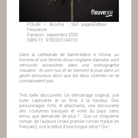
POLAR – Broché : 560 pagesÉditeur :
Fleuvenoir
Parution : septembre 2020
ISBN-13 : 9782265144316
Dans la cathédrale de Sainte-Marie à Vitoria, un
homme et une femme d’une vingtaine d’années sont
retrouvés assassinés, dans une scénographie
macabre : ils sont nus et se tiennent la joue dans un
geste amoureux alors que les deux victimes ne se
connaissaient pas.
Très belle découverte. Un démarrage original, une
suite captivante et un final à la hauteur. Des
personnages forts et attachants, une découverte
des coutumes basques et visite du pays sans
ennui, que demander de plus ? : Que ce cinquième
roman de l’auteure (mais premier roman traduit en
français), soit le début d’une longue série ? Oui !