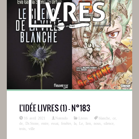
L’IDÉE LIVRES (1) – N°183
16 avril 2021
Natendo
Livres
blanche
,
ce
,
de
,
Dr.Stone
,
entre
,
essai
,
fenêtre
,
la
,
Le
,
lien
,
nous
,
silence
,
trois
,
ville