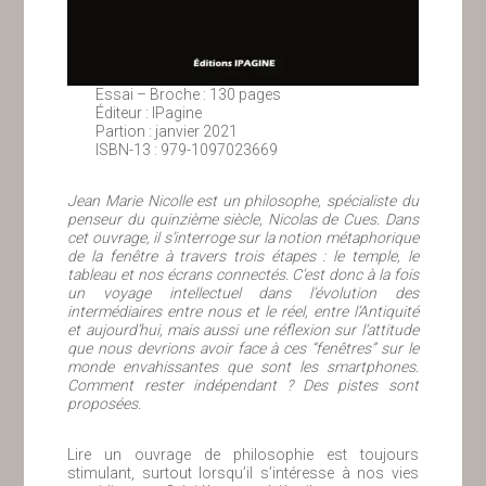
Essai – Broche : 130 pages
Éditeur : IPagine
Partion : janvier 2021
ISBN-13 : 979-1097023669
Jean Marie Nicolle est un philosophe, spécialiste du
penseur du quinzième siècle, Nicolas de Cues. Dans
cet ouvrage, il s’interroge sur la notion métaphorique
de la fenêtre à travers trois étapes : le temple, le
tableau et nos écrans connectés. C’est donc à la fois
un voyage intellectuel dans l’évolution des
intermédiaires entre nous et le réel, entre l’Antiquité
et aujourd’hui, mais aussi une réflexion sur l’attitude
que nous devrions avoir face à ces “fenêtres” sur le
monde envahissantes que sont les smartphones.
Comment rester indépendant ? Des pistes sont
proposées.
Lire un ouvrage de philosophie est toujours
stimulant, surtout lorsqu’il s’intéresse à nos vies