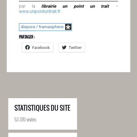
par la
librairie un point un trait
–
www.unpointuntrait.fr
dispora / framasphere
PARTAGER :
Facebook
Twitter
STATISTIQUES DU SITE
53 370 visites