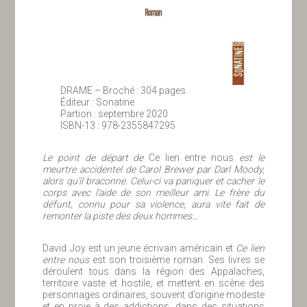
DRAME – Broché : 304 pages
Éditeur : Sonatine
Partion : septembre 2020
ISBN-13 : 978-2355847295
Le point de départ de
Ce lien entre nous
est le
meurtre accidentel de Carol Brewer par Darl Moody,
alors qu’il braconne. Celui-ci va paniquer et cacher le
corps avec l’aide de son meilleur ami. Le frère du
défunt, connu pour sa violence, aura vite fait de
remonter la piste des deux hommes…
David Joy est un jeune écrivain américain et
Ce lien
entre nous
est son troisième roman. Ses livres se
déroulent tous dans la région des Appalaches,
territoire vaste et hostile, et mettent en scène des
personnages ordinaires, souvent d’origine modeste
et en proie à des addictions, dans des situations