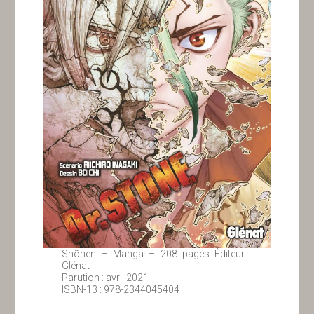
Shõnen – Manga – 208 pages Éditeur :
Glénat
Parution : avril 2021
ISBN-13 : 978-2344045404