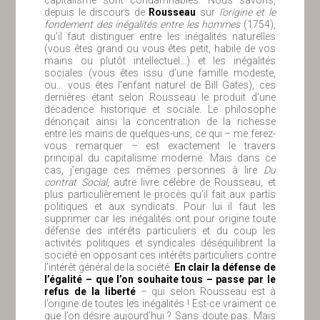
depuis le discours de
Rousseau
sur
l’origine et le
fondement des inégalités entre les hommes
(1754),
qu’il faut distinguer entre les inégalités naturelles
(vous êtes grand ou vous êtes petit, habile de vos
mains ou plutôt intellectuel…) et les inégalités
sociales (vous êtes issu d’une famille modeste,
ou… vous êtes l’enfant naturel de Bill Gates), ces
dernières étant selon Rousseau le produit d’une
décadence historique et sociale. Le philosophe
dénonçait ainsi la concentration de la richesse
entre les mains de quelques-uns, ce qui – me ferez-
vous remarquer – est exactement le travers
principal du capitalisme moderne. Mais dans ce
cas, j’engage ces mêmes personnes à lire
Du
contrat Social
, autre livre célèbre de Rousseau, et
plus particulièrement le procès qu’il fait aux partis
politiques et aux syndicats. Pour lui il faut les
supprimer car les inégalités ont pour origine toute
défense des intérêts particuliers et du coup les
activités politiques et syndicales déséquilibrent la
société en opposant ces intérêts particuliers contre
l’intérêt général de la société.
En clair la défense de
l’égalité – que l’on souhaite tous – passe par le
refus de la liberté
– qui selon Rousseau est à
l’origine de toutes les inégalités ! Est-ce vraiment ce
que l’on désire aujourd’hui ? Sans doute pas. Mais