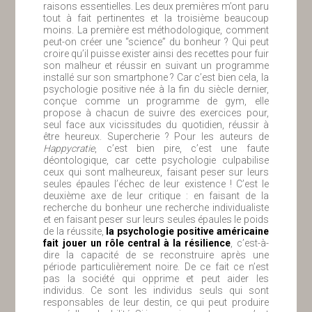
raisons essentielles. Les deux premières m’ont paru
tout à fait pertinentes et la troisième beaucoup
moins. La première est méthodologique, comment
peut-on créer une “science” du bonheur ? Qui peut
croire qu’il puisse exister ainsi des recettes pour fuir
son malheur et réussir en suivant un programme
installé sur son smartphone ? Car c’est bien cela, la
psychologie positive née à la fin du siècle dernier,
conçue comme un programme de gym, elle
propose à chacun de suivre des exercices pour,
seul face aux vicissitudes du quotidien, réussir à
être heureux. Supercherie ? Pour les auteurs de
Happycratie
, c’est bien pire, c’est une faute
déontologique, car cette psychologie culpabilise
ceux qui sont malheureux, faisant peser sur leurs
seules épaules l’échec de leur existence ! C’est le
deuxième axe de leur critique : en faisant de la
recherche du bonheur une recherche individualiste
et en faisant peser sur leurs seules épaules le poids
de la réussite,
la psychologie positive américaine
fait jouer un rôle central à la résilience
, c’est-à-
dire la capacité de se reconstruire après une
période particulièrement noire. De ce fait ce n’est
pas la société qui opprime et peut aider les
individus. Ce sont les individus seuls qui sont
responsables de leur destin, ce qui peut produire