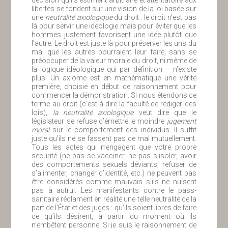
décision qu’ils estiment arbitraire et attentatoire aux
libertés se fondent sur une vision de la loi basée sur
une
neutralité axiologique
du droit : le droit n’est pas
là pour servir une idéologie mais pour éviter que les
hommes justement favorisent une idée plutôt que
l’autre. Le droit est juste là pour préserver les uns du
mal que les autres pourraient leur faire, sans se
préoccuper de la valeur morale du droit, ni même de
la logique idéologique qui par définition – n’existe
plus. Un axiome est en mathématique une vérité
première, choisie en début de raisonnement pour
commencer la démonstration. Si nous étendons ce
terme au droit (c’est-à-dire la faculté de rédiger des
lois),
la neutralité axiologique
veut dire que le
législateur se refuse d’émettre le moindre
jugement
moral
sur le comportement des individus. Il suffit
juste qu’ils ne se fassent pas de mal mutuellement.
Tous les actes qui n’engagent que votre propre
sécurité (ne pas se vacciner, ne pas s’isoler, avoir
des comportements sexuels déviants, refuser de
s’alimenter, changer d’identité, etc.) ne peuvent pas
être considérés comme mauvais s’ils ne nuisent
pas à autrui. Les manifestants contre le pass-
sanitaire réclament en réalité une telle neutralité de la
part de l’État et des juges : qu’ils soient libres de faire
ce qu’ils désirent, à partir du moment où ils
n’embêtent personne. Si je suis le raisonnement de