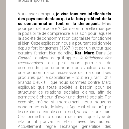
le plus important.
Vous avez compris,
je vise tous ces intellectuels
des pays occidentaux qui à la fois profitent de la
surconsommation tout en la dénonçant.
Mais
pourquoi cette colère ? Car selon moi elle masque
la possibilité de comprendre la raison pour laquelle
la société de consommation capitaliste fonctionne
si bien. Cette explication nous a pourtant été donnée
depuis fort longtemps (1867 !) et par un auteur que
certains feraient bien de relire,
Karl Marx
. Dans
Le
Capital
il analyse ce qu’il appelle
le fétichisme des
marchandises
, qui peut nous permettre de
comprendre pourquoi nous nous vautrons dans
une consommation excessive de marchandises
produites par le capitalisme – tout en jurant, Oh !
Grands Dieux ! – que nous sommes contre. Marx
expliquait que toute société a besoin pour se
structurer de relations sociales claires, afin de
permettre à chacun d’avoir une identité sociale. Par
exemple, même si moralement nous pouvons
condamner cela, le Moyen Age était structuré par
les relations féodales entre serf, vassal et suzerain.
Cela permettait à chacun de savoir quel type de
relation il pouvait entretenir avec les autres.
Actuellement règne l’échange généralisé des