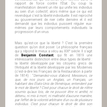
rapport de force contre l’État. Du coup la
manifestation devient un rite qui unifie les individus
au sein d’un collectif, alors même que ce qui est
revendiqué c’est la liberté individuelle. Il est reproché
au gouvernement de nier cette dernière et il est
demandé que les individus puissent réguler eux-
mêmes par leurs comportements individuels la
progression d’un virus.
Mais qu’est-ce que la liberté ? C’est la première
question qu’on doit poser. Le philosophe français
e
qui y répond le mieux a vécu au XIX
siècle. Il s’agit
de
Benjamin Constant
, qui fit en 1819 une
intéressante distinction entre deux types de liberté :
la liberté développée par les citoyens grecs de
l’Antiquité et la liberté développée par les Modernes
(c’est-à-dire les Français de la Restauration à partir
de 1814) : “
Demandez-vous d’abord, Messieurs, ce
que, de nos jours un Anglais, un Français, un
habitant des États-Unis de l’Amérique, entendent par
le mot de liberté ? C’est pour chacun le droit de n’être
soumis qu’aux lois, de ne pouvoir être ni arrêté, ni
détenu, ni mis à mort, ni maltraité d’aucune manière,
par l’effet de la volonté arbitraire d’un ou de plusieurs
individus. C’est pour chacun le droit de dire son