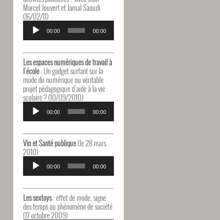
Marcel Jouvert et Jamal Saoudi
(16/02/11)
Lecteur
audio
00:00
00:00
Les espaces numériques de travail à
l'école
: Un gadget surfant sur la
mode du numérique ou véritable
projet pédagogique d'aide à la vie
scolaire ? (10/09/2010)
Lecteur
audio
00:00
00:00
Vin et Santé publique
(le 28 mars
2010)
Lecteur
audio
00:00
00:00
Les sextoys
: effet de mode, signe
des temps ou phénomène de société
(17 octobre 2009)