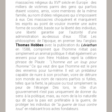
e
massacres religieux du XVI
siècle en Europe : des
milliers de victimes parmi des gens qui parfois
étaient voisins, amis, voire membres de la même
famille, au nom d’idées religieuses qui s’imposaient
à eux. Ces massacres choquèrent et marquèrent
les esprits au point de vouloir inventer une autre
forme de société, basée sur la liberté des individus,
une liberté garantie par l’autorité d’une
administration au-dessus d’eux : l’État. Les
philosophes de l’époque, en premier lieu l’anglais
Thomas Hobbes
avec la publication du
Léviathan
en 1588, comprirent que l’homme n’était pas
simplement un animal politique. Il était également un
ennemi pour son frère. Hobbes reprit la célèbre
phrase de Plaute : “
L’homme est un loup pour
l’homme.”
Ce qui veut dire que l’homme est le pire
des ennemis pour lui-même. Il est un prédateur
capable de nuire à son prochain, voire de détruire
son monde au nom de raisons parfois si futiles,
telles que la fierté, la jalousie ou tout simplement la
peur de l’étranger. Dès lors, le rôle d’un
gouvernement n’est pas uniquement de donner du
sens à la politique, mais, au nom de la loi naturelle
qui dit que la paix est préférable à la guerre, de
protéger les individus de “
la guerre de tous contre
tous
” en réalisant trois actes fondateurs.