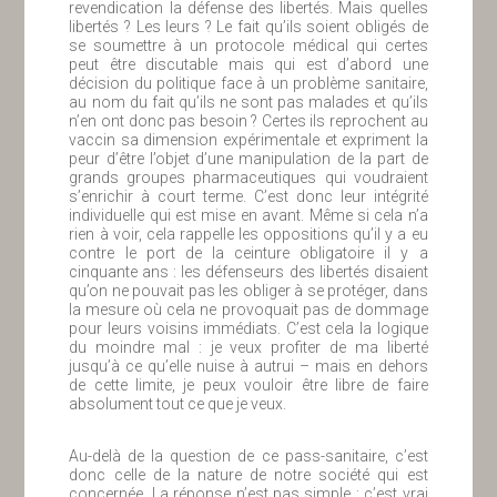
revendication la défense des libertés. Mais quelles
libertés ? Les leurs ? Le fait qu’ils soient obligés de
se soumettre à un protocole médical qui certes
peut être discutable mais qui est d’abord une
décision du politique face à un problème sanitaire,
au nom du fait qu’ils ne sont pas malades et qu’ils
n’en ont donc pas besoin ? Certes ils reprochent au
vaccin sa dimension expérimentale et expriment la
peur d’être l’objet d’une manipulation de la part de
grands groupes pharmaceutiques qui voudraient
s’enrichir à court terme. C’est donc leur intégrité
individuelle qui est mise en avant. Même si cela n’a
rien à voir, cela rappelle les oppositions qu’il y a eu
contre le port de la ceinture obligatoire il y a
cinquante ans : les défenseurs des libertés disaient
qu’on ne pouvait pas les obliger à se protéger, dans
la mesure où cela ne provoquait pas de dommage
pour leurs voisins immédiats. C’est cela la logique
du moindre mal : je veux profiter de ma liberté
jusqu’à ce qu’elle nuise à autrui – mais en dehors
de cette limite, je peux vouloir être libre de faire
absolument tout ce que je veux.
Au-delà de la question de ce pass-sanitaire, c’est
donc celle de la nature de notre société qui est
concernée. La réponse n’est pas simple : c’est vrai