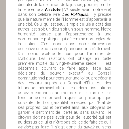
discuter de la définition de la justice, pour reprendre
e
la référence à
Aristote
(IV
siècle avant notre ère)
dans son célèbre livre,
Les Politiques
. Il y précise
que la nature même de l’Homme est d’appartenir à
une cité. Celui qui est seul, simple cellule à côté des
autres, est soit un dieu soit un sous-homme. Notre
humanité passe par l’appartenance à une
communauté politique qui détermine nos règles de
la justice. C’est donc dans notre dimension
collective que nous nous épanouissons réellement.
Du moins était-ce le cas pour l’homme de
l’Antiquité. Les relations ont changé en cette
première moitié du vingt-et-unième siècle : il est
désormais courant de faire appel, face aux
décisions du pouvoir exécutif, au Conseil
constitutionnel pour censurer une loi ou procéder à
des recours auprès du Conseil d’État ou des
tribunaux administratifs. Les deux institutions
assez méconnues au moins sur le plan de leur
fonctionnement posent la question philosophique
suivante : le droit garantit-il le respect par l’État de
ses propres lois et permet-il ainsi aux citoyens de
garder le sentiment de liberté au sens suivant : le
citoyen doit ne pas avoir peur de l’autorité qui est
au-dessus de lui et n’être pas obligé de faire ce qu’il
ne doit
pas faire (il s’agit donc du
devoir
au sens