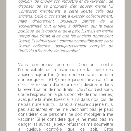
opinion, de choisir son industrie et de l’exercer ; de
disposer de sa propriété, d’en abuser même […]
Comparez maintenant à cette liberté celle des
anciens. Celle-ci consistait à exercer collectivement,
mais directement, plusieurs parties de la
souveraineté tout entière, à délibérer, sur la place
publique, de la guerre et de la paix, […] mais en même
temps que c’était là ce que les anciens nommaient
liberté, ils admettaient, comme compatible avec cette
liberté collective, l’assujettissement complet de
l’individu à l’autorité de l’ensemble.”
Vous comprenez comment Constant montre
l’impossibilité de la réalisation de la liberté des
anciens aujourd’hui (sans doute encore plus qu’à
son époque en 1819) car ce qui domine aujourd’hui
c’est l’expression d’une forme d’individualité dans
la revendication de nos droits :
J’ai droit à
est sans
doute l’expression la plus concrète de nos libertés,
avec juste la limite, fixée d’ailleurs dans nos lois, de
ne pas nuire à autrui. Dans la mesure où je ne nuis
pas aux autres en ne me vaccinant pas, je peux
considérer que personne ne doit m’obliger à me
vacciner. Si je considère que je ne mets pas en
danger les autres, je peux refuser de me soumettre
à quelque contrôle que ce soit. Cette