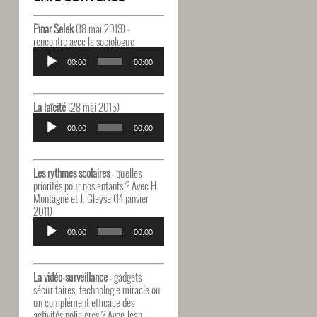
Pinar Selek
(18 mai 2019) -
rencontre avec la sociologue
Lecteur
audio
00:00
00:00
La laïcité
(28 mai 2015)
Lecteur
audio
00:00
00:00
Les rythmes scolaires
: quelles
priorités pour nos enfants ? Avec H.
Montagné et J. Gleyse (14 janvier
2011)
Lecteur
audio
00:00
00:00
La vidéo-surveillance
: gadgets
sécuritaires, technologie miracle ou
un complément efficace des
activités policières ? Avec Jean