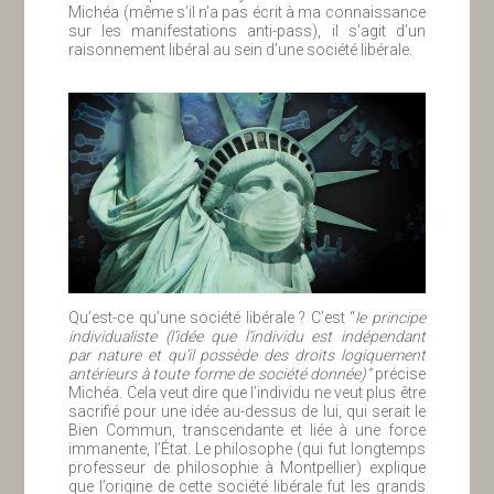
Michéa (même s’il n’a pas écrit à ma connaissance
sur les manifestations anti-pass), il s’agit d’un
raisonnement libéral au sein d’une société libérale.
Qu’est-ce qu’une société libérale ? C’est “
le principe
individualiste (l’idée que l’individu est indépendant
par nature et qu’il possède des droits logiquement
antérieurs à toute forme de société donnée)”
précise
Michéa. Cela veut dire que l’individu ne veut plus être
sacrifié pour une idée au-dessus de lui, qui serait le
Bien Commun, transcendante et liée à une force
immanente, l’État. Le philosophe (qui fut longtemps
professeur de philosophie à Montpellier) explique
que l’origine de cette société libérale fut les grands