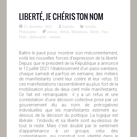
LIBERTÉ, JE CHÉRIS TON NOM
23 décembre 2021
Natendo
Articles
,
Philosophie
antivax
,
libéral
,
liberalisme
,
liberté
,
Pass
,
Philo
,
philosophie
,
sanitaire
Battre le pavé pour montrer son mécontentement,
voilà les nouvelles forces d’expression de la liberté.
Depuis que le président de la République a annoncé
le 12 juillet 2021 l’établissement d’un pass-sanitaire,
chaque samedi et parfois en semaine, des milliers
de manifestants crient leur colère et leur refus. Et
ces manifestations rassemblèrent au plus fort de la
mobilisation plus de deux cent mille manifestants.
Ce fait est remarquable : il y a un refus et une
contestation d’une décision collective prise par un
gouvernement élu au nom de prérogatives
individuelles que les manifestants estiment au-
dessus de la décision du politique. La logique est
libérale : l’individu et sa liberté sont au-dessus de
tout le reste. Mais c’est doublé par le sentiment
d’appartenance à un groupe, celui des
contestataires, qui construit son identité dans le