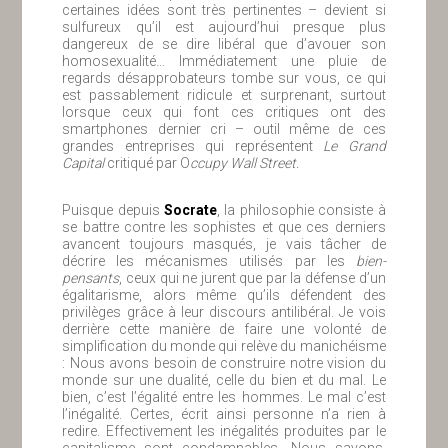
certaines idées sont très pertinentes – devient si
sulfureux qu’il est aujourd’hui presque plus
dangereux de se dire libéral que d’avouer son
homosexualité… Immédiatement une pluie de
regards désapprobateurs tombe sur vous, ce qui
est passablement ridicule et surprenant, surtout
lorsque ceux qui font ces critiques ont des
smartphones dernier cri – outil même de ces
grandes entreprises qui représentent
Le Grand
Capital
critiqué par O
ccupy Wall Street.
Puisque depuis
Socrate
, la philosophie consiste à
se battre contre les sophistes et que ces derniers
avancent toujours masqués, je vais tâcher de
décrire les mécanismes utilisés par les
bien-
pensants
, ceux qui ne jurent que par la défense d’un
égalitarisme, alors même qu’ils défendent des
privilèges grâce à leur discours antilibéral. Je vois
derrière cette manière de faire une volonté de
simplification du monde qui relève du manichéisme
: Nous avons besoin de construire notre vision du
monde sur une dualité, celle du bien et du mal. Le
bien, c’est l’égalité entre les hommes. Le mal c’est
l’inégalité. Certes, écrit ainsi personne n’a rien à
redire. Effectivement les inégalités produites par le
capitalisme sont condamnables. Nous savons,