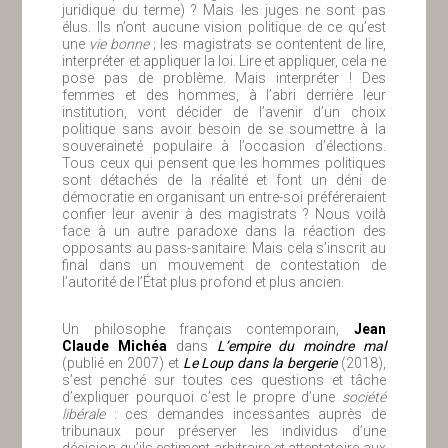
juridique du terme) ? Mais les juges ne sont pas
élus. Ils n’ont aucune vision politique de ce qu’est
une
vie bonne
; les magistrats se contentent de lire,
interpréter et appliquer la loi. Lire et appliquer, cela ne
pose pas de problème. Mais interpréter ! Des
femmes et des hommes, à l’abri derrière leur
institution, vont décider de l’avenir d’un choix
politique sans avoir besoin de se soumettre à la
souveraineté populaire à l’occasion d’élections.
Tous ceux qui pensent que les hommes politiques
sont détachés de la réalité et font un déni de
démocratie en organisant un entre-soi préféreraient
confier leur avenir à des magistrats ? Nous voilà
face à un autre paradoxe dans la réaction des
opposants au pass-sanitaire. Mais cela s’inscrit au
final dans un mouvement de contestation de
l’autorité de l’État plus profond et plus ancien.
Un philosophe français contemporain,
Jean
Claude Michéa
dans
L’empire du moindre mal
(publié en 2007) et
Le Loup dans la bergerie
(2018),
s’est penché sur toutes ces questions et tâche
d’expliquer pourquoi c’est le propre d’une
société
libérale
: ces demandes incessantes auprès de
tribunaux pour préserver les individus d’une