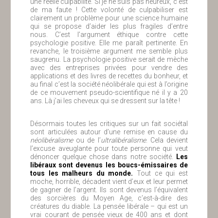
une réelle culpabilité. Si je ne suis pas heureux, c’est
de ma faute ! Cette volonté de culpabiliser est
clairement un problème pour une science humaine
qui se propose d’aider les plus fragiles d’entre
nous. C’est l’argument éthique contre cette
psychologie positive. Elle me paraît pertinente. En
revanche, le troisième argument me semble plus
saugrenu. La psychologie positive serait de mèche
avec des entreprises privées pour vendre des
applications et des livres de recettes du bonheur, et
au final c’est la société néolibérale qui est à l’origine
de ce mouvement pseudo-scientifique né il y a 20
ans. Là j’ai les cheveux qui se dressent sur la tête !
Désormais toutes les critiques sur un fait sociétal
sont articulées autour d’une remise en cause du
néolibéralisme
ou de l’
ultralibéralisme
. Cela devient
l’excuse aveuglante pour toute personne qui veut
dénoncer quelque chose dans notre société.
Les
libéraux sont devenus les boucs-émissaires de
tous les malheurs du monde.
Tout ce qui est
moche, horrible, décadent vient d’eux et leur permet
de gagner de l’argent. Ils sont devenus l’équivalent
des sorcières du Moyen Age, c’est-à-dire des
créatures du diable. La pensée libérale – qui est un
vrai courant de pensée vieux de 400 ans et dont