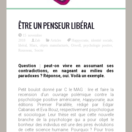
ÊTRE UN PENSEUR LIBÉRAL
15 novembre
2018
Zab
Articles
Happycratie
,
identité sociale
,
libéral
,
Marx
,
objets manufacturés
,
Orwell
,
psychologie postive
,
Rousseau
,
Socrte
Question : peut-on vivre en assumant ses
contradictions, en nageant au milieu des
paradoxes ? Réponse, oui. Voilà un exemple.
Petit boulot donné par C le MAG : lire et faire la
recension d’un ouvrage polémique contre la
psychologie positive américaine,
Happycratie
, aux
éditions Premier Parallèle, rédigé par Edgar
Cabanas et Eva Illouz, respectivement psychologue
et sociologue. Leur thèse est que cette nouvelle
branche de la psychologie qui a pour objet le
bonheur des individus est une des pires évolutions
de cette science humaine. Pourquoi ? Pour trois