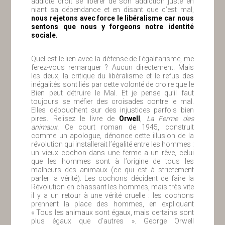
addicte croit se libérer de son addiction juste en
niant sa dépendance et en disant que c’est mal,
nous rejetons avec force le libéralisme car nous
sentons que nous y forgeons notre identité
sociale.
Quel est le lien avec la défense de l’égalitarisme, me
ferez-vous remarquer ? Aucun directement. Mais
les deux, la critique du libéralisme et le refus des
inégalités sont liés par cette volonté de croire que le
Bien peut détruire le Mal. Et je pense qu’il faut
toujours se méfier des croisades contre le mal.
Elles débouchent sur des injustices parfois bien
pires. Relisez le livre de
Orwell
,
La Ferme des
animaux.
Ce court roman de 1945, construit
comme un apologue, dénonce cette illusion de la
révolution qui installerait l’égalité entre les hommes :
un vieux cochon dans une ferme a un rêve, celui
que les hommes sont à l’origine de tous les
malheurs des animaux (ce qui est à strictement
parler la vérité). Les cochons décident de faire la
Révolution en chassant les hommes, mais très vite
il y a un retour à une vérité cruelle : les cochons
prennent la place des hommes, en expliquant
« Tous les animaux sont égaux, mais certains sont
plus égaux que d’autres ». George Orwell