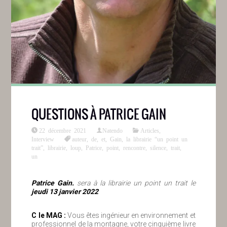
QUESTIONS À PATRICE GAIN
22 décembre 2021
Natendo
Articles
,
Interview
auteur
,
de
,
et
,
Gain
,
la librairie “un point un
trait”
,
librairie
,
loup
,
Patrice
,
point
,
rencontre
,
silence
,
trait
,
un
Patrice Gain.
sera à la librairie un point un trait le
jeudi 13 janvier 2022
C le MAG :
Vous êtes ingénieur en environnement et
professionnel de la montagne, votre cinquième livre