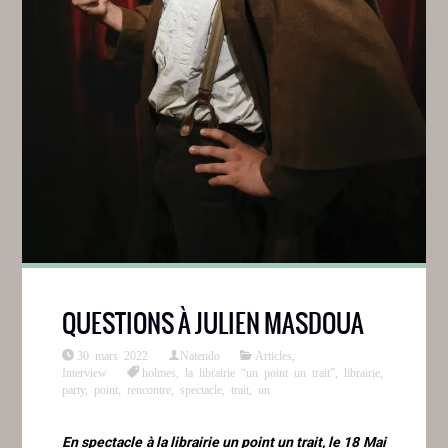
QUESTIONS À JULIEN MASDOUA
30 mars 2022
Natendo
Articles
,
Interview
holmes
,
la librairie “un point un trait”
,
librairie
,
party
,
point
,
rencontre
,
spectacle
,
trait
,
un
En spectacle à la librairie un point un trait, le 18 Mai