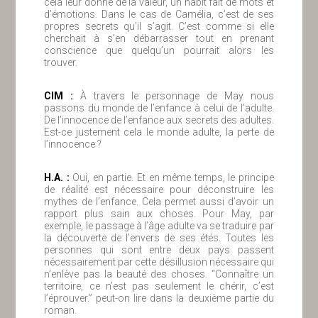
cela leur donne de la valeur, un habit fait de mots et
d’émotions. Dans le cas de Camélia, c’est de ses
propres secrets qu’il s’agit. C’est comme si elle
cherchait à s’en débarrasser tout en prenant
conscience que quelqu’un pourrait alors les
trouver.
ClM :
À travers le personnage de May nous
passons du monde de l’enfance à celui de l’adulte.
De l’innocence de l’enfance aux secrets des adultes.
Est-ce justement cela le monde adulte, la perte de
l’innocence ?
H.A. :
Oui, en partie. Et en même temps, le principe
de réalité est nécessaire pour déconstruire les
mythes de l’enfance. Cela permet aussi d’avoir un
rapport plus sain aux choses. Pour May, par
exemple, le passage à l’âge adulte va se traduire par
la découverte de l’envers de ses étés. Toutes les
personnes qui sont entre deux pays passent
nécessairement par cette désillusion nécessaire qui
n’enlève pas la beauté des choses. “Connaître un
territoire, ce n’est pas seulement le chérir, c’est
l’éprouver.” peut-on lire dans la deuxième partie du
roman.