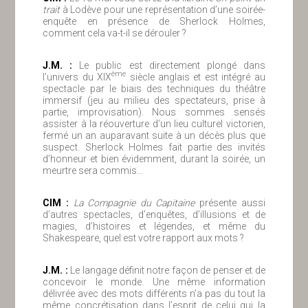
trait
à Lodève pour une représentation d’une soirée-
enquête en présence de Sherlock Holmes,
comment cela va-t-il se dérouler ?
J.M. :
Le public est directement plongé dans
ème
l’univers du XIX
siècle anglais et est intégré au
spectacle par le biais des techniques du théâtre
immersif (jeu au milieu des spectateurs, prise à
partie, improvisation). Nous sommes sensés
assister à la réouverture d’un lieu culturel victorien,
fermé un an auparavant suite à un décès plus que
suspect. Sherlock Holmes fait partie des invités
d’honneur et bien évidemment, durant la soirée, un
meurtre sera commis…
ClM :
La Compagnie du Capitaine
présente aussi
d’autres spectacles, d’enquêtes, d’illusions et de
magies, d’histoires et légendes, et même du
Shakespeare, quel est votre rapport aux mots ?
J.M. :
Le langage définit notre façon de penser et de
concevoir le monde. Une même information
délivrée avec des mots différents n’a pas du tout la
même concrétisation dans l’esprit de celui qui la