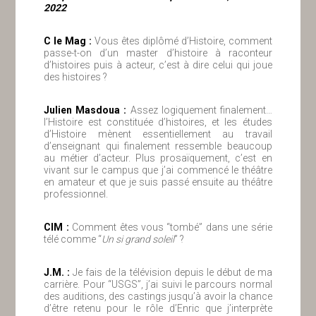
2022
C le Mag :
Vous êtes diplômé d’Histoire, comment
passe-t-on d’un master d’histoire à raconteur
d’histoires puis à acteur, c’est à dire celui qui joue
des histoires ?
Julien Masdoua :
Assez logiquement finalement…
l’Histoire est constituée d’histoires, et les études
d’Histoire mènent essentiellement au travail
d’enseignant qui finalement ressemble beaucoup
au métier d’acteur. Plus prosaïquement, c’est en
vivant sur le campus que j’ai commencé le théâtre
en amateur et que je suis passé ensuite au théâtre
professionnel.
ClM :
Comment êtes vous “tombé” dans une série
télé comme “
Un si grand soleil
” ?
J.M. :
Je fais de la télévision depuis le début de ma
carrière. Pour “USGS”, j’ai suivi le parcours normal
des auditions, des castings jusqu’à avoir la chance
d’être retenu pour le rôle d’Enric que j’interprète