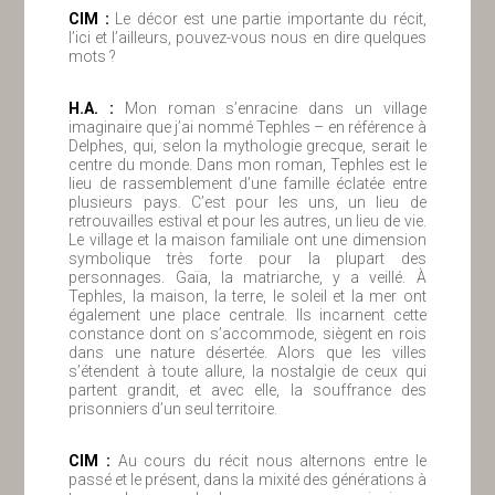
ClM :
Le décor est une partie importante du récit,
l’ici et l’ailleurs, pouvez-vous nous en dire quelques
mots ?
H.A. :
Mon roman s’enracine dans un village
imaginaire que j’ai nommé Tephles – en référence à
Delphes, qui, selon la mythologie grecque, serait le
centre du monde. Dans mon roman, Tephles est le
lieu de rassemblement d’une famille éclatée entre
plusieurs pays. C’est pour les uns, un lieu de
retrouvailles estival et pour les autres, un lieu de vie.
Le village et la maison familiale ont une dimension
symbolique très forte pour la plupart des
personnages. Gaïa, la matriarche, y a veillé. À
Tephles, la maison, la terre, le soleil et la mer ont
également une place centrale. Ils incarnent cette
constance dont on s’accommode, siègent en rois
dans une nature désertée. Alors que les villes
s’étendent à toute allure, la nostalgie de ceux qui
partent grandit, et avec elle, la souffrance des
prisonniers d’un seul territoire.
ClM :
Au cours du récit nous alternons entre le
passé et le présent, dans la mixité des générations à