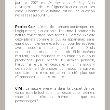
paru en 2021 est
De silence et de loup
. Vos
ouvrages abordent en filigrane la question du lien
entre l’Homme et la nature, est-ce une question
nécessaire aujourd’hui ?
Patrice Gain :
J’écris des romans contemporains.
Logiquement, la question du lien entre l’Homme et la
nature revient dans mes textes. L’Homme exploite
cette planète comme si tout lui appartenait, sans
égard pour lui-même et a fortiori pour les espèces
avec lesquelles il partage cet espace. Seuls
comptent la croissance et le profit. Si les océans
meurent, nous mourons et pourtant nous nous
précipitons pour pêcher le dernier poisson,
harponner le dernier cétacé et en prime nous y
déversons tant de choses dont nous ne savons
que faire. Les mers ne seront bientôt plus que
d’immondes cloaques toxiques.
ClM :
La nature, présente dans la plupart de vos
écrits, est-elle tout autant un décor qu’un élément
essentiel du récit au même titre que les
personnages ?