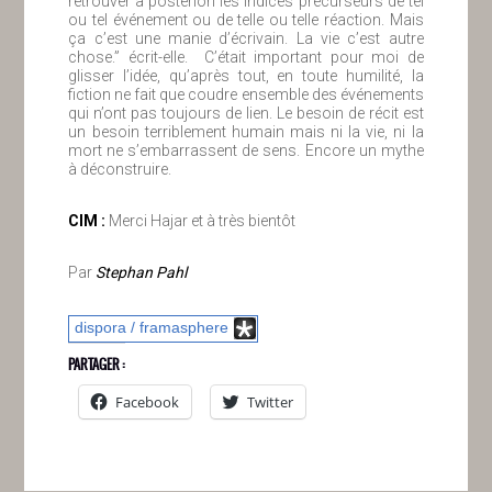
retrouver a posteriori les indices précurseurs de tel
ou tel événement ou de telle ou telle réaction. Mais
ça c’est une manie d’écrivain. La vie c’est autre
chose.” écrit-elle. C’était important pour moi de
glisser l’idée, qu’après tout, en toute humilité, la
fiction ne fait que coudre ensemble des événements
qui n’ont pas toujours de lien. Le besoin de récit est
un besoin terriblement humain mais ni la vie, ni la
mort ne s’embarrassent de sens. Encore un mythe
à déconstruire.
ClM :
Merci Hajar et à très bientôt
Par
Stephan Pahl
dispora / framasphere
PARTAGER :
Facebook
Twitter