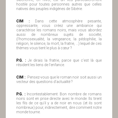
hostile pour toutes personnes autres que celles
natives des peuples indigènes de Sibérie.
ClM :
Dans cette atmosphère pesante,
oppressante, vous créez une ambiance qui
caractérise les romans noirs, mais vous abordez
aussi de nombreux sujets de société,
(l’homosexualité, la vengeance, la pédophilie, la
religion, le silence, la mort, la fratrie, …) lequel de ces
thèmes vous tient le plus à cœur ?
P.G. :
Je dirais la fratrie, parce que c’est là que
résident les liens de l’enfance.
ClM :
Pensez-vous que le roman noir soit aussi un
vecteur des questions d’actualité ?
P.G. :
Incontestablement. Bon nombre de romans
noirs sont en prise directe avec le monde. Ils tirent
les fils de ce qu’il y a de noir en nous (et ils sont
nombreux) pour, indirectement, dire comment notre
monde tourne.