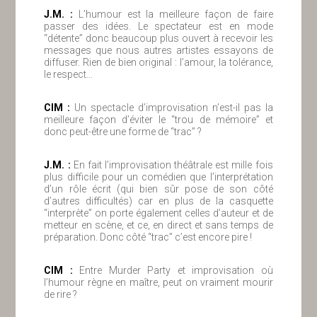
J.M. :
L’humour est la meilleure façon de faire
passer des idées. Le spectateur est en mode
“détente” donc beaucoup plus ouvert à recevoir les
messages que nous autres artistes essayons de
diffuser. Rien de bien original : l’amour, la tolérance,
le respect…
ClM :
Un spectacle d’improvisation n’est-il pas la
meilleure façon d’éviter le “trou de mémoire” et
donc peut-être une forme de “trac” ?
J.M. :
En fait l’improvisation théâtrale est mille fois
plus difficile pour un comédien que l’interprétation
d’un rôle écrit (qui bien sûr pose de son côté
d’autres difficultés) car en plus de la casquette
“interprète” on porte également celles d’auteur et de
metteur en scène, et ce, en direct et sans temps de
préparation. Donc côté “trac” c’est encore pire !
ClM :
Entre Murder Party et improvisation où
l’humour règne en maître, peut on vraiment mourir
de rire ?