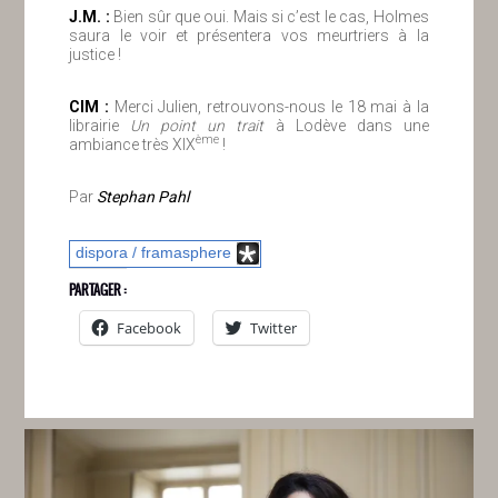
J.M. :
Bien sûr que oui. Mais si c’est le cas, Holmes
saura le voir et présentera vos meurtriers à la
justice !
ClM :
Merci Julien, retrouvons-nous le 18 mai à la
librairie
Un point un trait
à Lodève dans une
ème
ambiance très XIX
!
Par
Stephan Pahl
dispora / framasphere
PARTAGER :
Facebook
Twitter