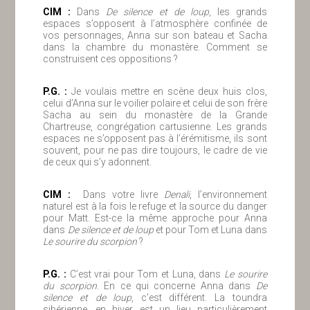
ClM :
Dans
De silence et de loup
, les grands
espaces s’opposent à l’atmosphère confinée de
vos personnages, Anna sur son bateau et Sacha
dans la chambre du monastère. Comment se
construisent ces oppositions ?
P.G. :
Je voulais mettre en scène deux huis clos,
celui d’Anna sur le voilier polaire et celui de son frère
Sacha au sein du monastère de la Grande
Chartreuse, congrégation cartusienne. Les grands
espaces ne s’opposent pas à l’érémitisme, ils sont
souvent, pour ne pas dire toujours, le cadre de vie
de ceux qui s’y adonnent.
ClM :
Dans votre livre
Denali
, l’environnement
naturel est à la fois le refuge et la source du danger
pour Matt. Est-ce la même approche pour Anna
dans
De silence et de loup
et pour Tom et Luna dans
Le sourire du scorpion
?
P.G. :
C’est vrai pour Tom et Luna, dans
Le sourire
du scorpion
. En ce qui concerne Anna dans
De
silence et de loup
, c’est différent. La toundra
sibérienne, en hiver, est un lieu particulièrement