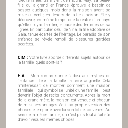
Méditerranée, Gaïa vient de mourir. May, sa petite-
fille, qui a grandi en France, éprouve le besoin de
passer quelques mois dans la maison avant sa
mise en vente, en dehors de la belle saison. Elle y
découvre, en même temps que la réalité d’un pays
qu’elle croyait familier, le passé des femmes de sa
lignée. En particulier celui de Nina, la fille adoptive de
Gaïa, tenue écartée de l’héritage. Le paradis de son
enfance se révèle rempli de blessures gardées
secrètes.
ClM :
Votre livre aborde différents sujets autour de
la famille, quels sont-ils ?
H.A. :
Mon roman sonne l’adieu aux mythes de
l’enfance : l’été, la famille, la terre originelle. Cela
m’intéressait de montrer comment une maison
familiale – qui symbolise l’unité d’une famille – peut
devenir l’objet de récits concurrents. Après la mort
de la grand-mère, la maison est vendue et chacun
de mes personnages écrit sa propre version des
choses et emporte avec lui son lot de souvenirs. Au
sein de la même famille, on n’est plus tout à fait sûr
d’avoir vécu les mêmes choses.