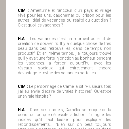
ClM :
Amertume et rancœur d’un pays et village
rêvé pour les uns, cauchemar ou prison pour les
autres, idéal de vacances ou réalité du quotidien ?
C’est quoi les vacances ?
H.A. :
Les vacances c’est un moment collectif de
création de souvenirs. Il y a quelque chose de très
beau dans ces retrouvailles, dans ce temps non
productif. Et en même temps, j’ai toujours trouvé
qu’il y avait une forte injonction au bonheur pendant
les vacances, a fortiori aujourd’hui avec les
réseaux sociaux qui entretiennent encore
davantage le mythe des vacances parfaites.
ClM :
Le personnage de Camélia dit “Plusieurs fois
j’ai eu envie d’écrire de vraies histoires” Qu’est-ce
une vraie histoire ?
H.A. :
Dans ses carnets, Camélia se moque de la
construction que nécessite la fiction : l’intrigue, les
indices qu’il faut laisser pour expliquer les
rebondissements… “Bien sûr on peut toujours