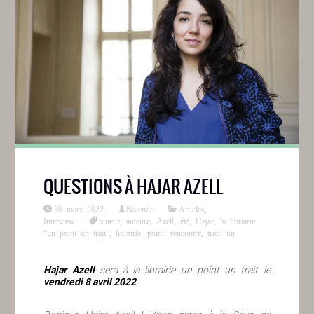
QUESTIONS À HAJAR AZELL
30 mars 2022
Natendo
Articles
,
Interview
auteur
,
auteure
,
Azell
,
été
,
Hajar
,
la librairie
“un point un trait”
,
librairie
,
point
,
rencontre
,
trait
,
un
Hajar Azell
sera à la librairie un point un trait le
vendredi 8 avril 2022