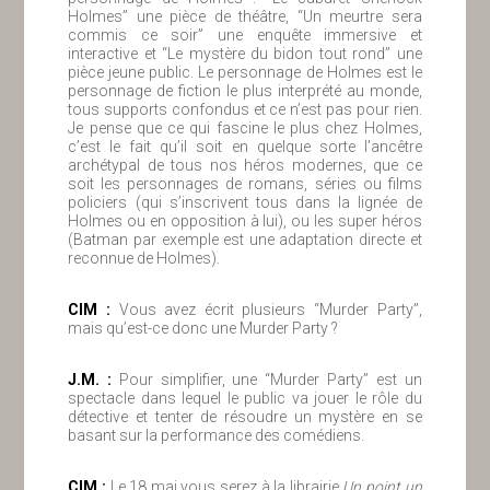
Holmes” une pièce de théâtre, “Un meurtre sera
commis ce soir” une enquête immersive et
interactive et “Le mystère du bidon tout rond” une
pièce jeune public. Le personnage de Holmes est le
personnage de fiction le plus interprété au monde,
tous supports confondus et ce n’est pas pour rien.
Je pense que ce qui fascine le plus chez Holmes,
c’est le fait qu’il soit en quelque sorte l’ancêtre
archétypal de tous nos héros modernes, que ce
soit les personnages de romans, séries ou films
policiers (qui s’inscrivent tous dans la lignée de
Holmes ou en opposition à lui), ou les super héros
(Batman par exemple est une adaptation directe et
reconnue de Holmes).
ClM :
Vous avez écrit plusieurs “Murder Party”,
mais qu’est-ce donc une Murder Party ?
J.M. :
Pour simplifier, une “Murder Party” est un
spectacle dans lequel le public va jouer le rôle du
détective et tenter de résoudre un mystère en se
basant sur la performance des comédiens.
ClM :
Le 18 mai vous serez à la librairie
Un point un