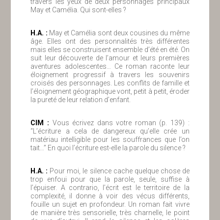
travers les yeux de deux personnages principaux
May et Camélia. Qui sont-elles ?
H.A. :
May et Camélia sont deux cousines du même
âge. Elles ont des personnalités très différentes
mais elles se construisent ensemble d’été en été. On
suit leur découverte de l’amour et leurs premières
aventures adolescentes… Ce roman raconte leur
éloignement progressif à travers les souvenirs
croisés des personnages. Les conflits de famille et
l’éloignement géographique vont, petit à petit, éroder
la pureté de leur relation d’enfant.
ClM :
Vous écrivez dans votre roman (p. 139) :
“L’écriture a cela de dangereux qu’elle crée un
matériau intelligible pour les souffrances que l’on
tait…” En quoi l’écriture est-elle la parole du silence ?
H.A. :
Pour moi, le silence cache quelque chose de
trop enfoui pour que la parole, seule, suffise à
l’épuiser. A contrario, l’écrit est le territoire de la
complexité, il donne à voir des vécus différents,
fouille un sujet en profondeur. Un roman fait vivre
de manière très sensorielle, très charnelle, le point