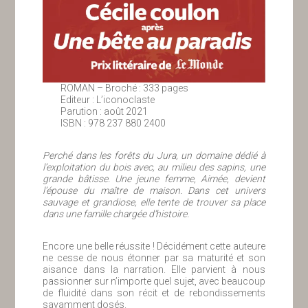
ROMAN – Broché : 333 pages
Editeur : L’iconoclaste
Parution : août 2021
ISBN : 978 237 880 2400
Perché dans les forêts du Jura, un domaine dédié à
l’exploitation du bois avec, au milieu des sapins, une
grande bâtisse. Une jeune femme, Aimée, devient
l’épouse du maître de maison. Dans cet univers
sauvage et grandiose, elle tente de trouver sa place
dans une famille chargée d’histoire.
Encore une belle réussite ! Décidément cette auteure
ne cesse de nous étonner par sa maturité et son
aisance dans la narration. Elle parvient à nous
passionner sur n’importe quel sujet, avec beaucoup
de fluidité dans son récit et de rebondissements
savamment dosés.