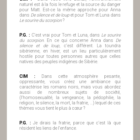
naturel est à la fois le refuge et la source du danger
pour Matt. Est-ce la même approche pour Anna
dans
De silence et de loup
et pour Tom et Luna dans
Le sourire du scorpion
?
P.G. :
C’est vrai pour Tom et Luna, dans
Le sourire
du scorpion
. En ce qui concerne Anna dans
De
silence et de loup
, c’est différent. La toundra
sibérienne, en hiver, est un lieu particulièrement
hostile pour toutes personnes autres que celles
natives des peuples indigènes de Sibérie.
ClM :
Dans cette atmosphère pesante,
oppressante, vous créez une ambiance qui
caractérise les romans noirs, mais vous abordez
aussi de nombreux sujets de société,
(l’homosexualité, la vengeance, la pédophilie, la
religion, le silence, la mort, la fratrie, …) lequel de ces
thèmes vous tient le plus à cœur ?
P.G. :
Je dirais la fratrie, parce que c’est là que
résident les liens de l’enfance.