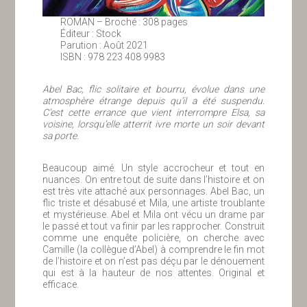
ROMAN – Broché : 308 pages
Éditeur : Stock
Parution : Août 2021
ISBN : 978 223 408 9983
Abel Bac, flic solitaire et bourru, évolue dans une
atmosphère étrange depuis qu’il a été suspendu.
C’est cette errance que vient interrompre Elsa, sa
voisine, lorsqu’elle atterrit ivre morte un soir devant
sa porte.
Beaucoup aimé. Un style accrocheur et tout en
nuances. On entre tout de suite dans l’histoire et on
est très vite attaché aux personnages. Abel Bac, un
flic triste et désabusé et Mila, une artiste troublante
et mystérieuse. Abel et Mila ont vécu un drame par
le passé et tout va finir par les rapprocher. Construit
comme une enquête policière, on cherche avec
Camille (la collègue d’Abel) à comprendre le fin mot
de l’histoire et on n’est pas déçu par le dénouement
qui est à la hauteur de nos attentes. Original et
efficace.