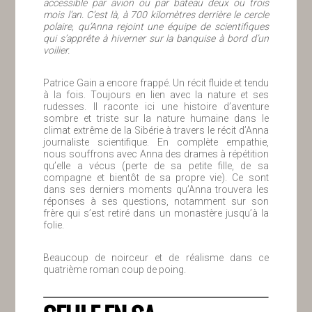
accessible par avion ou par bateau deux ou trois
mois l’an. C’est là, à 700 kilomètres derrière le cercle
polaire, qu’Anna rejoint une équipe de scientifiques
qui s’apprête à hiverner sur la banquise à bord d’un
voilier.
Patrice Gain a encore frappé. Un récit fluide et tendu
à la fois. Toujours en lien avec la nature et ses
rudesses. Il raconte ici une histoire d’aventure
sombre et triste sur la nature humaine dans le
climat extrême de la Sibérie à travers le récit d’Anna
journaliste scientifique. En complète empathie,
nous souffrons avec Anna des drames à répétition
qu’elle a vécus (perte de sa petite fille, de sa
compagne et bientôt de sa propre vie). Ce sont
dans ses derniers moments qu’Anna trouvera les
réponses à ses questions, notamment sur son
frère qui s’est retiré dans un monastère jusqu’à la
folie.
Beaucoup de noirceur et de réalisme dans ce
quatrième roman coup de poing.