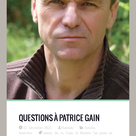
QUESTIONS À PATRICE GAIN
22 décembre 2021
Natendo
Articles
,
Interview
auteur
,
de
,
et
,
Gain
,
la librairie “un point un