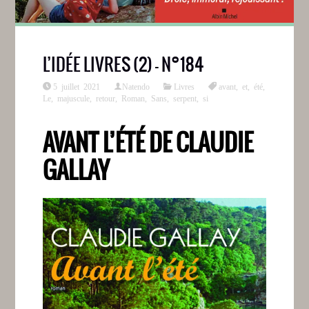
L’IDÉE LIVRES (2) – N°184
5 juillet 2021
Natendo
Livres
avant
,
et
,
été
,
Le
,
majuscule
,
retour
,
Roman
,
Sans
,
serpent
,
si
AVANT L’ÉTÉ DE CLAUDIE
GALLAY