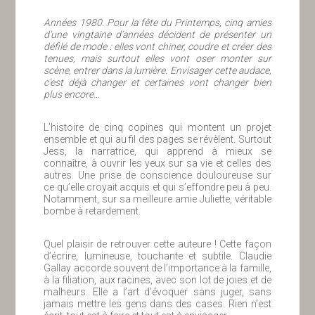
Années 1980. Pour la fête du Printemps, cinq amies
d’une vingtaine d’années décident de présenter un
défilé de mode : elles vont chiner, coudre et créer des
tenues, mais surtout elles vont oser monter sur
scène, entrer dans la lumière. Envisager cette audace,
c’est déjà changer et certaines vont changer bien
plus encore…
L’histoire de cinq copines qui montent un projet
ensemble et qui au fil des pages se révèlent. Surtout
Jess, la narratrice, qui apprend à mieux se
connaître, à ouvrir les yeux sur sa vie et celles des
autres. Une prise de conscience douloureuse sur
ce qu’elle croyait acquis et qui s’effondre peu à peu.
Notamment, sur sa meilleure amie Juliette, véritable
bombe à retardement.
Quel plaisir de retrouver cette auteure ! Cette façon
d’écrire, lumineuse, touchante et subtile. Claudie
Gallay accorde souvent de l’importance à la famille,
à la filiation, aux racines, avec son lot de joies et de
malheurs. Elle a l’art d’évoquer sans juger, sans
jamais mettre les gens dans des cases. Rien n’est