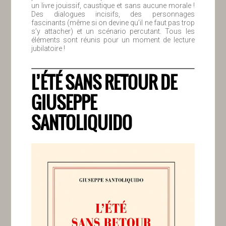
un livre jouissif, caustique et sans aucune morale !
Des dialogues incisifs, des personnages
fascinants (même si on devine qu’il ne faut pas trop
s’y attacher) et un scénario percutant. Tous les
éléments sont réunis pour un moment de lecture
jubilatoire !
L’ÉTÉ SANS RETOUR DE
GIUSEPPE
SANTOLIQUIDO