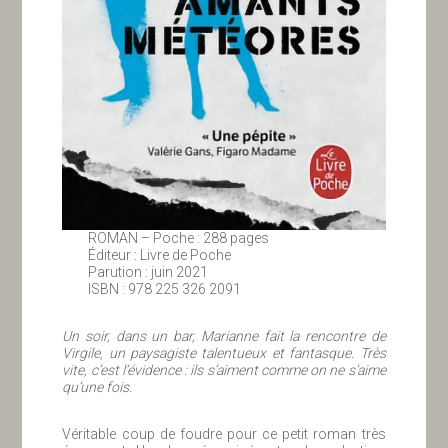
ROMAN – Poche : 288 pages
Éditeur : Livre de Poche
Parution : juin 2021
ISBN : 978 225 326 2091
Un soir, dans un bar, Marianne fait la rencontre de
Virgile, un paysagiste talentueux et fantasque. Très
vite, c’est l’évidence : ils s’aiment comme on ne s’aime
qu’une fois.
Véritable coup de foudre pour ce petit roman très