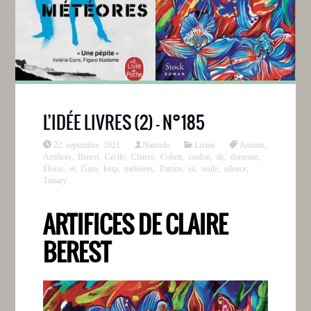
L’IDÉE LIVRES (2) – N°185
22 septembre 2021
Natendo
Livres
Amants
,
Artifices
,
Berest
,
Cécile
,
Claires
,
Cohen
,
coulon
,
de
,
demeure
,
Éloise
,
et
,
Gain
,
loup
,
météores
,
Patrice
,
sa
,
seule
,
silence
,
Timary
ARTIFICES DE CLAIRE
BEREST