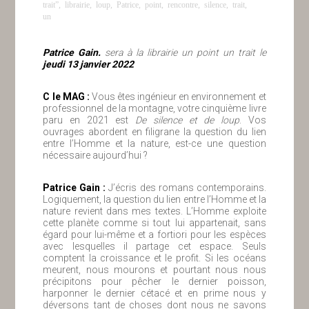
trait”
,
librairie
,
loup
,
Patrice
,
point
,
rencontre
,
silence
,
trait
,
un
Patrice Gain.
sera à la librairie un point un trait le
jeudi 13 janvier 2022
C le MAG :
Vous êtes ingénieur en environnement et
professionnel de la montagne, votre cinquième livre
paru en 2021 est
De silence et de loup
. Vos
ouvrages abordent en filigrane la question du lien
entre l’Homme et la nature, est-ce une question
nécessaire aujourd’hui ?
Patrice Gain :
J’écris des romans contemporains.
Logiquement, la question du lien entre l’Homme et la
nature revient dans mes textes. L’Homme exploite
cette planète comme si tout lui appartenait, sans
égard pour lui-même et a fortiori pour les espèces
avec lesquelles il partage cet espace. Seuls
comptent la croissance et le profit. Si les océans
meurent, nous mourons et pourtant nous nous
précipitons pour pêcher le dernier poisson,
harponner le dernier cétacé et en prime nous y
déversons tant de choses dont nous ne savons