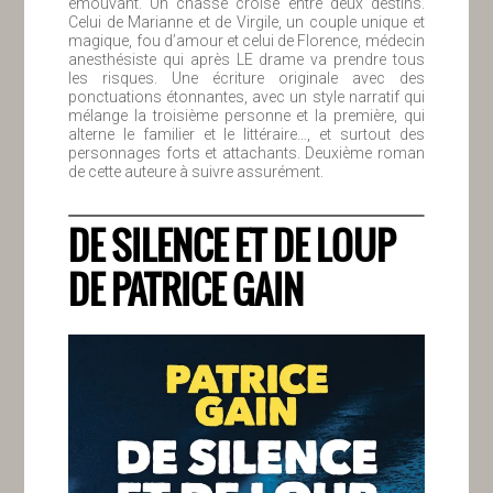
émouvant. Un chassé croisé entre deux destins.
Celui de Marianne et de Virgile, un couple unique et
magique, fou d’amour et celui de Florence, médecin
anesthésiste qui après LE drame va prendre tous
les risques. Une écriture originale avec des
ponctuations étonnantes, avec un style narratif qui
mélange la troisième personne et la première, qui
alterne le familier et le littéraire…, et surtout des
personnages forts et attachants. Deuxième roman
de cette auteure à suivre assurément.
DE SILENCE ET DE LOUP
DE PATRICE GAIN