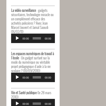
La vidéo-surveillance
: gadgets
sécuritaires, technologie miracle ou
un complément efficace des
activités policières ? Avec Jean
Marcel Jouvert et Jamal Saoudi
(16/02/11)
Lecteur
audio
00:00
00:00
Les espaces numériques de travail à
l'école
: Un gadget surfant sur la
mode du numérique ou véritable
projet pédagogique d'aide à la vie
scolaire ? (10/09/2010)
Lecteur
audio
00:00
00:00
Vin et Santé publique
(le 28 mars
2010)
Lecteur
audio
00:00
00:00