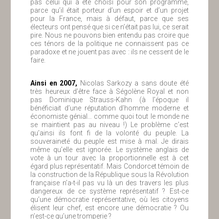
pas celui qui a été choisi pour son programme,
parce qu’il était porteur d’un espoir et d’un projet
pour la France, mais à défaut, parce que ses
électeurs ont pensé que si ce n’était pas lui, ce serait
pire. Nous ne pouvons bien entendu pas croire que
ces ténors de la politique ne connaissent pas ce
paradoxe et ne jouent pas avec : ils ne cessent de le
faire.
Ainsi en 2007,
Nicolas Sarkozy a sans doute été
très heureux d’être face à Ségolène Royal et non
pas Dominique Strauss-Kahn (à l’époque il
bénéficiait d’une réputation d’homme moderne et
économiste génial… comme quoi tout le monde ne
se maintient pas au niveau !) Le problème c’est
qu’ainsi ils font fi de la volonté du peuple. La
souveraineté du peuple est mise à mal. Je dirais
même qu’elle est ignorée. Le système anglais de
vote à un tour avec la proportionnelle est à cet
égard plus représentatif. Mais Condorcet témoin de
la construction de la République sous la Révolution
française n’a-t-il pas vu là un des travers les plus
dangereux de ce système représentatif ? Est-ce
qu’une démocratie représentative, où les citoyens
élisent leur chef, est encore une démocratie ? Ou
n’est-ce qu’une tromperie ?