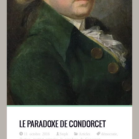
LE PARADOXE DE CONDORCET
11 octobre 2016
Steph
Articles
démocratie
,
élection
,
instinct primaire
,
le paradoxe de Concorcet
,