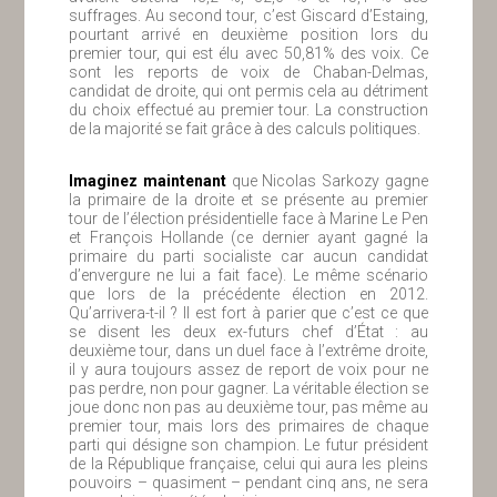
suffrages. Au second tour, c’est Giscard d’Estaing,
pourtant arrivé en deuxième position lors du
premier tour, qui est élu avec 50,81% des voix. Ce
sont les reports de voix de Chaban-Delmas,
candidat de droite, qui ont permis cela au détriment
du choix effectué au premier tour. La construction
de la majorité se fait grâce à des calculs politiques.
Imaginez maintenant
que Nicolas Sarkozy gagne
la primaire de la droite et se présente au premier
tour de l’élection présidentielle face à Marine Le Pen
et François Hollande (ce dernier ayant gagné la
primaire du parti socialiste car aucun candidat
d’envergure ne lui a fait face). Le même scénario
que lors de la précédente élection en 2012.
Qu’arrivera-t-il ? Il est fort à parier que c’est ce que
se disent les deux ex-futurs chef d’État : au
deuxième tour, dans un duel face à l’extrême droite,
il y aura toujours assez de report de voix pour ne
pas perdre, non pour gagner. La véritable élection se
joue donc non pas au deuxième tour, pas même au
premier tour, mais lors des primaires de chaque
parti qui désigne son champion. Le futur président
de la République française, celui qui aura les pleins
pouvoirs – quasiment – pendant cinq ans, ne sera