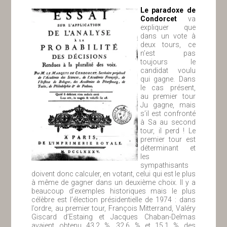
Le paradoxe de
Condorcet
va
expliquer que
dans un vote à
deux tours, ce
n’est pas
toujours le
candidat voulu
qui gagne. Dans
le cas présent,
au premier tour
Ju gagne, mais
s’il est confronté
à Sa au second
tour, il perd ! Le
premier tour est
déterminant et
les
sympathisants
doivent donc calculer, en votant, celui qui est le plus
à même de gagner dans un deuxième choix. Il y a
beaucoup d’exemples historiques mais le plus
célèbre est l’élection présidentielle de 1974 : dans
l’ordre, au premier tour, François Mitterrand, Valéry
Giscard d’Estaing et Jacques Chaban-Delmas
avaient obtenu 43,2 %, 32,6 % et 15,1 % des