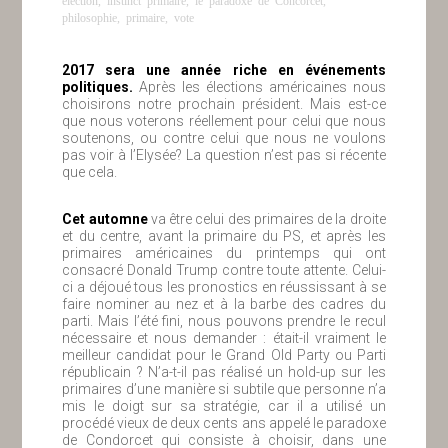
philosophie
,
primaire
,
vote
2017 sera une année riche en événements
politiques.
Après les élections américaines nous
choisirons notre prochain président. Mais est-ce
que nous voterons réellement pour celui que nous
soutenons, ou contre celui que nous ne voulons
pas voir à l’Elysée? La question n’est pas si récente
que cela.
Cet automne
va être celui des primaires de la droite
et du centre, avant la primaire du PS, et après les
primaires américaines du printemps qui ont
consacré Donald Trump contre toute attente. Celui-
ci a déjoué tous les pronostics en réussissant à se
faire nominer au nez et à la barbe des cadres du
parti. Mais l’été fini, nous pouvons prendre le recul
nécessaire et nous demander : était-il vraiment le
meilleur candidat pour le Grand Old Party ou Parti
républicain ? N’a-t-il pas réalisé un hold-up sur les
primaires d’une manière si subtile que personne n’a
mis le doigt sur sa stratégie, car il a utilisé un
procédé vieux de deux cents ans appelé le paradoxe
de Condorcet qui consiste à choisir, dans une