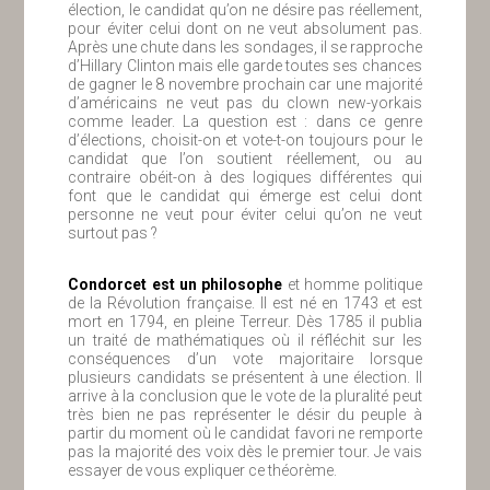
élection, le candidat qu’on ne désire pas réellement,
pour éviter celui dont on ne veut absolument pas.
Après une chute dans les sondages, il se rapproche
d’Hillary Clinton mais elle garde toutes ses chances
de gagner le 8 novembre prochain car une majorité
d’américains ne veut pas du clown new-yorkais
comme leader. La question est : dans ce genre
d’élections, choisit-on et vote-t-on toujours pour le
candidat que l’on soutient réellement, ou au
contraire obéit-on à des logiques différentes qui
font que le candidat qui émerge est celui dont
personne ne veut pour éviter celui qu’on ne veut
surtout pas ?
Condorcet est un philosophe
et homme politique
de la Révolution française. Il est né en 1743 et est
mort en 1794, en pleine Terreur. Dès 1785 il publia
un traité de mathématiques où il réfléchit sur les
conséquences d’un vote majoritaire lorsque
plusieurs candidats se présentent à une élection. Il
arrive à la conclusion que le vote de la pluralité peut
très bien ne pas représenter le désir du peuple à
partir du moment où le candidat favori ne remporte
pas la majorité des voix dès le premier tour. Je vais
essayer de vous expliquer ce théorème.