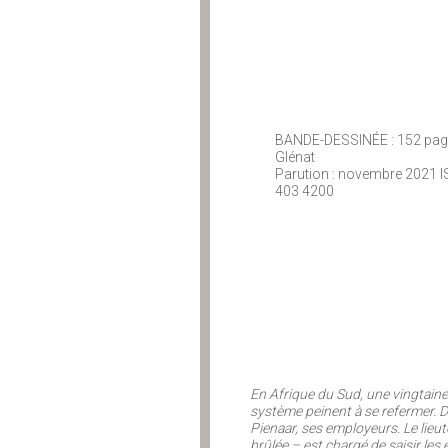
BANDE-DESSINÉE : 152 pages
Glénat
Parution : novembre 2021 I
403 4200
En Afrique du Sud, une vingtaine 
système peinent à se refermer. D
Pienaar, ses employeurs. Le lieut
brûlée – est chargé de saisir le