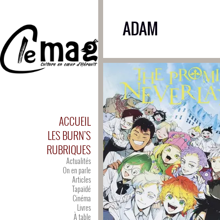
ADAM
ACCUEIL
LES BURN’S
RUBRIQUES
Actualités
On en parle
Articles
Tapaïdé
Cinéma
Livres
À table