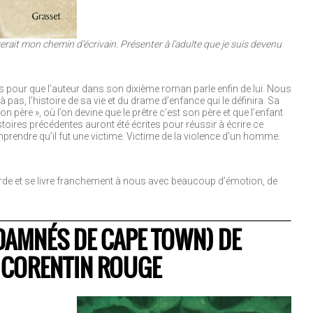
erait mon chemin d’écrivain. Présenter à l’adulte que je suis devenu
vres pour que l’auteur dans son dixième roman parle enfin de lui. Nous
s, l’histoire de sa vie et du drame d’enfance qui le définira. Sa
 père », où l’on devine que le prêtre c’est son père et que l’enfant
istoires précédentes auront été écrites pour réussir à écrire ce
omprendre qu’il fut une victime. Victime de la violence d’un homme.
arde et se livre franchement à nous avec beaucoup d’émotion, de
DAMNÉS DE CAPE TOWN) DE
& CORENTIN ROUGE