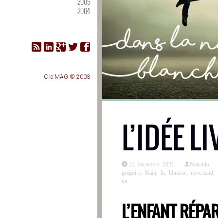
2005
2004
C le MAG © 2003
L’IDÉE LI
22 décembre 2021
Natendo
grégoire
,
Kaiu
,
la
,
librairie
,
neverland
,
un
L’ENFANT RÉPA