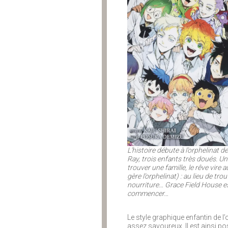
L’histoire débute à l’orphelinat
Ray, trois enfants très doués. Un 
trouver une famille, le rêve vir
gère l’orphelinat) : au lieu de t
nourriture… Grace Field House est
commencer…
Le style graphique enfantin de l
assez savoureux. Il est ainsi po