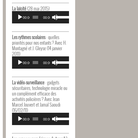
haut/bas
pour
La laïcité
(28 mai 2015)
augmenter
Lecteur
Utilisez
ou
audio
00:00
00:00
les
diminuer
flèches
le
haut/bas
volume.
pour
Les rythmes scolaires
: quelles
augmenter
priorités pour nos enfants ? Avec H.
ou
Montagné et J. Gleyse (14 janvier
diminuer
2011)
le
Lecteur
Utilisez
volume.
audio
00:00
00:00
les
flèches
haut/bas
pour
La vidéo-surveillance
: gadgets
augmenter
sécuritaires, technologie miracle ou
ou
un complément efficace des
diminuer
activités policières ? Avec Jean
le
Marcel Jouvert et Jamal Saoudi
volume.
(16/02/11)
Lecteur
Utilisez
audio
00:00
00:00
les
flèches
haut/bas
pour