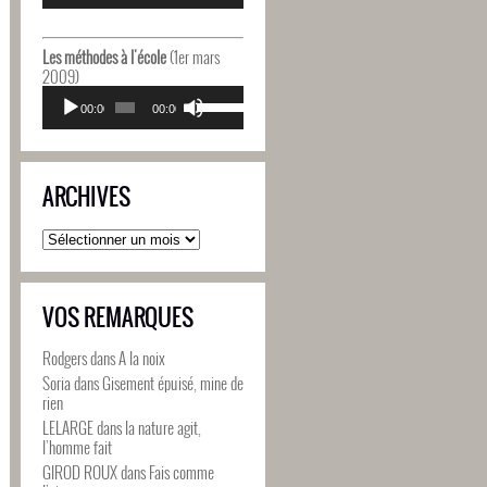
diminuer
flèches
le
haut/bas
volume.
pour
Les méthodes à l'école
(1er mars
augmenter
2009)
ou
Lecteur
Utilisez
diminuer
audio
00:00
00:00
les
le
flèches
volume.
haut/bas
pour
ARCHIVES
augmenter
ou
diminuer
Archives
le
volume.
VOS REMARQUES
Rodgers
dans
A la noix
Soria
dans
Gisement épuisé, mine de
rien
LELARGE
dans
la nature agit,
l’homme fait
GIROD ROUX
dans
Fais comme