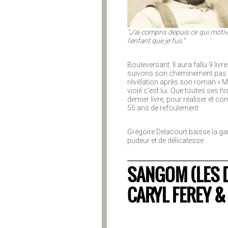
“J’ai compris depuis ce qui motiv
l’enfant que je fus.”
Bouleversant. Il aura fallu 9 li
suivons son cheminement pas à pa
révélation après son roman « Mon
violé c’est lui. Que toutes ses h
dernier livre, pour réaliser et c
55 ans de refoulement.
Grégoire Delacourt baisse la g
pudeur et de délicatesse.
SANGOM (LES 
CARYL FEREY 