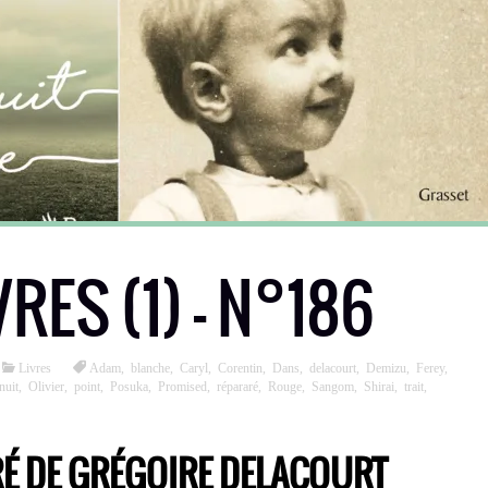
VRES (1) – N°186
Livres
Adam
,
blanche
,
Caryl
,
Corentin
,
Dans
,
delacourt
,
Demizu
,
Ferey
,
nuit
,
Olivier
,
point
,
Posuka
,
Promised
,
répararé
,
Rouge
,
Sangom
,
Shirai
,
trait
,
RÉ DE GRÉGOIRE DELACOURT