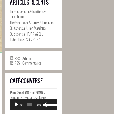
ARTICLES RÉCENTS
La relation au réchauffement
climatique
The Great Ace Attorney Chronicles
Questions à Julien Masdoua
Questions à HAJAR AZELL
L’idée Livres (2) – n°187
RSS - Articles
RSS - Commentaires
CAFÉ-CONVERSE
Pinar Selek
(18 mai 2019) -
rencontre avec la sociologue
Lecteur
Utilisez
audio
00:00
00:00
les
flèches