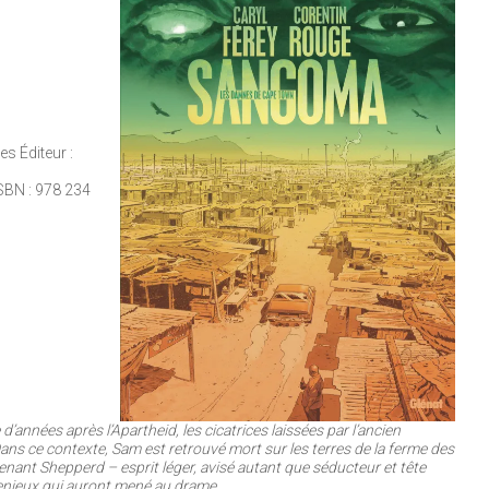
 Éditeur :
SBN : 978 234
d’années après l’Apartheid, les cicatrices laissées par l’ancien
ans ce contexte, Sam est retrouvé mort sur les terres de la ferme des
enant Shepperd – esprit léger, avisé autant que séducteur et tête
s enjeux qui auront mené au drame.