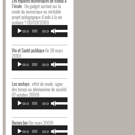
Les espaces numériques de travail à
augmenter
l'école
: Un gadget surfant sur la
ou
mode du numérique ou véritable
diminuer
projet pédagogique d'aide à la vie
le
scolaire ? (10/09/2010)
volume.
Lecteur
Utilisez
audio
00:00
00:00
les
flèches
haut/bas
pour
Vin et Santé publique
(le 28 mars
augmenter
2010)
ou
Lecteur
Utilisez
diminuer
audio
00:00
00:00
les
le
flèches
volume.
haut/bas
pour
Les sextoys
: effet de mode, signe
augmenter
des temps ou phénomène de société
ou
(17 octobre 2009)
diminuer
Lecteur
Utilisez
le
audio
00:00
00:00
les
volume.
flèches
haut/bas
pour
Bornes bio
(1er mars 2009)
augmenter
Lecteur
Utilisez
ou
audio
00:00
00:00
les