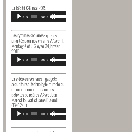
haut/bas
pour
La laïcité
(28 mai 2015)
augmenter
Lecteur
Utilisez
ou
audio
00:00
00:00
les
diminuer
flèches
le
haut/bas
volume.
pour
Les rythmes scolaires
: quelles
augmenter
priorités pour nos enfants ? Avec H.
ou
Montagné et J. Gleyse (14 janvier
diminuer
2011)
le
Lecteur
Utilisez
volume.
audio
00:00
00:00
les
flèches
haut/bas
pour
La vidéo-surveillance
: gadgets
augmenter
sécuritaires, technologie miracle ou
ou
un complément efficace des
diminuer
activités policières ? Avec Jean
le
Marcel Jouvert et Jamal Saoudi
volume.
(16/02/11)
Lecteur
Utilisez
audio
00:00
00:00
les
flèches
haut/bas
pour