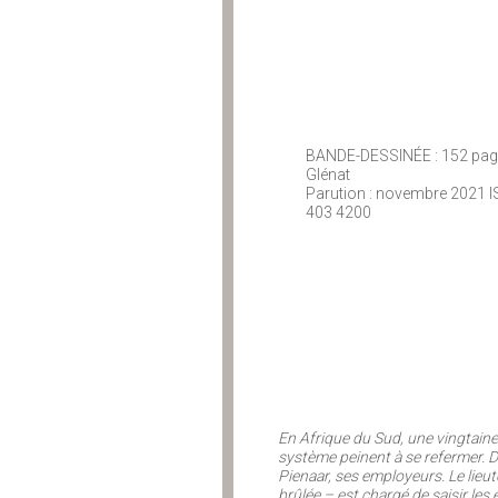
BANDE-DESSINÉE : 152 pages
Glénat
Parution : novembre 2021 I
403 4200
En Afrique du Sud, une vingtaine 
système peinent à se refermer. D
Pienaar, ses employeurs. Le lieut
brûlée – est chargé de saisir le