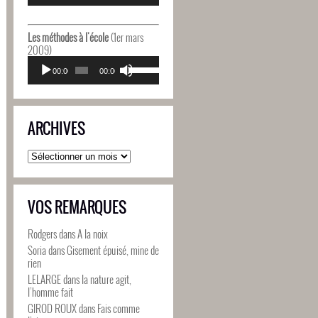
diminuer
flèches
le
haut/bas
volume.
pour
Les méthodes à l'école
(1er mars
augmenter
2009)
ou
Lecteur
Utilisez
diminuer
audio
00:00
00:00
les
le
flèches
volume.
haut/bas
pour
ARCHIVES
augmenter
ou
diminuer
Archives
le
volume.
VOS REMARQUES
Rodgers
dans
A la noix
Soria
dans
Gisement épuisé, mine de
rien
LELARGE
dans
la nature agit,
l’homme fait
GIROD ROUX
dans
Fais comme