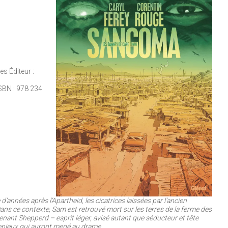
 Éditeur :
SBN : 978 234
d’années après l’Apartheid, les cicatrices laissées par l’ancien
ans ce contexte, Sam est retrouvé mort sur les terres de la ferme des
enant Shepperd – esprit léger, avisé autant que séducteur et tête
s enjeux qui auront mené au drame.