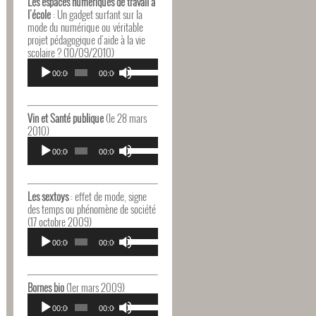
Les espaces numériques de travail à
augmenter
l'école
: Un gadget surfant sur la
ou
mode du numérique ou véritable
diminuer
projet pédagogique d'aide à la vie
le
scolaire ? (10/09/2010)
volume.
Lecteur
Utilisez
audio
00:00
00:00
les
flèches
haut/bas
pour
Vin et Santé publique
(le 28 mars
augmenter
2010)
ou
Lecteur
Utilisez
diminuer
audio
00:00
00:00
les
le
flèches
volume.
haut/bas
pour
Les sextoys
: effet de mode, signe
augmenter
des temps ou phénomène de société
ou
(17 octobre 2009)
diminuer
Lecteur
Utilisez
le
audio
00:00
00:00
les
volume.
flèches
haut/bas
pour
Bornes bio
(1er mars 2009)
augmenter
Lecteur
Utilisez
ou
audio
00:00
00:00
les