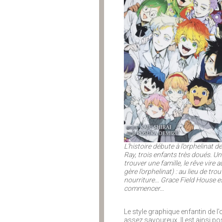
L’histoire débute à l’orphelinat
Ray, trois enfants très doués. Un 
trouver une famille, le rêve vir
gère l’orphelinat) : au lieu de t
nourriture… Grace Field House est
commencer…
Le style graphique enfantin de l
assez savoureux. Il est ainsi po