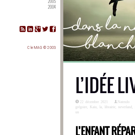
2005
2004
C le MAG © 2003
L’IDÉE LI
22 décembre 2021
Natendo
grégoire
,
Kaiu
,
la
,
librairie
,
neverland
,
un
L’ENFANT RÉPA