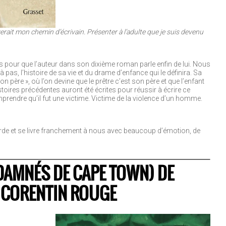
erait mon chemin d’écrivain. Présenter à l’adulte que je suis devenu
vres pour que l’auteur dans son dixième roman parle enfin de lui. Nous
s, l’histoire de sa vie et du drame d’enfance qui le définira. Sa
 père », où l’on devine que le prêtre c’est son père et que l’enfant
istoires précédentes auront été écrites pour réussir à écrire ce
omprendre qu’il fut une victime. Victime de la violence d’un homme.
arde et se livre franchement à nous avec beaucoup d’émotion, de
DAMNÉS DE CAPE TOWN) DE
& CORENTIN ROUGE