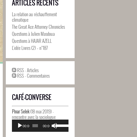
ARTICLES RÉCENTS
La relation au réchauffement
climatique
The Great Ace Attorney Chronicles
Questions à Julien Masdoua
Questions à HAJAR AZELL
L’idée Livres (2) – n°187
RSS - Articles
RSS - Commentaires
CAFÉ-CONVERSE
Pinar Selek
(18 mai 2019) -
rencontre avec la sociologue
Lecteur
Utilisez
audio
00:00
00:00
les
flèches