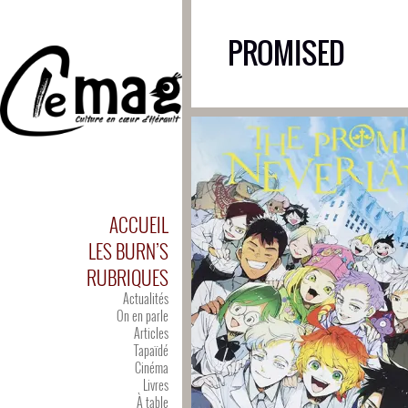
PROMISED
ACCUEIL
LES BURN’S
RUBRIQUES
Actualités
On en parle
Articles
Tapaïdé
Cinéma
Livres
À table