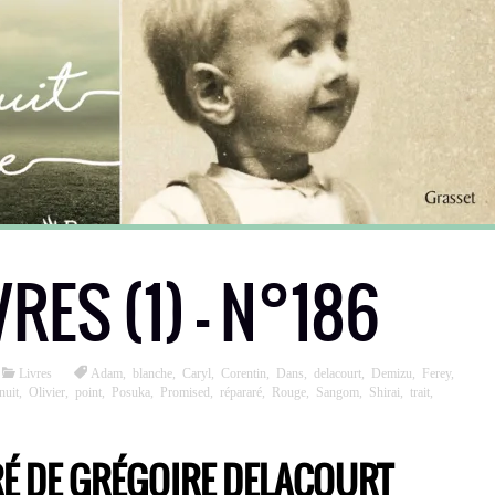
VRES (1) – N°186
Livres
Adam
,
blanche
,
Caryl
,
Corentin
,
Dans
,
delacourt
,
Demizu
,
Ferey
,
nuit
,
Olivier
,
point
,
Posuka
,
Promised
,
répararé
,
Rouge
,
Sangom
,
Shirai
,
trait
,
RÉ DE GRÉGOIRE DELACOURT