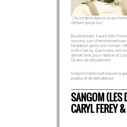
“J’ai compris depuis ce qui motiv
l’enfant que je fus.”
Bouleversant. Il aura fallu 9 li
suivons son cheminement pas à pa
révélation après son roman « Mon
violé c’est lui. Que toutes ses h
dernier livre, pour réaliser et c
55 ans de refoulement.
Grégoire Delacourt baisse la g
pudeur et de délicatesse.
SANGOM (LES 
CARYL FEREY 