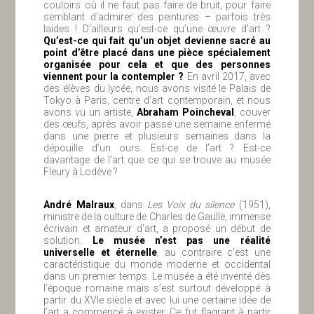
couloirs où il ne faut pas faire de bruit, pour faire
semblant d’admirer des peintures – parfois très
laides ! D’ailleurs qu’est-ce qu’une œuvre d’art ?
Qu’est-ce qui fait qu’un objet devienne sacré au
point d’être placé dans une pièce spécialement
organisée pour cela et que des personnes
viennent pour la contempler ?
En avril 2017, avec
des élèves du lycée, nous avons visité le Palais de
Tokyo à Paris, centre d’art contemporain, et nous
avons vu un artiste,
Abraham Poincheval
, couver
des œufs, après avoir passé une semaine enfermé
dans une pierre et plusieurs semaines dans la
dépouille d’un ours. Est-ce de l’art ? Est-ce
davantage de l’art que ce qui se trouve au musée
Fleury à Lodève ?
André Malraux
, dans
Les Voix du silence
(1951),
ministre de la culture de Charles de Gaulle, immense
écrivain et amateur d’art, a proposé un début de
solution.
Le musée n’est pas une réalité
universelle et éternelle
, au contraire c’est une
caractéristique du monde moderne et occidental
dans un premier temps. Le musée a été inventé dès
l’époque romaine mais s’est surtout développé à
partir du XVIe siècle et avec lui une certaine idée de
l’art a commencé à exister. Ce fut flagrant à partir