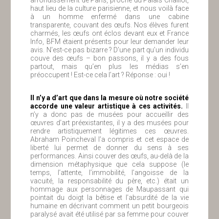
haut lieu de la culture parisienne, et nous voilà face
à un homme enfermé dans une cabine
transparente, couvant des œufs. Nos élèves furent
charmés, les œufs ont éclos devant eux et France
Info, BFM étaient présents pour leur demander leur
avis. N’est-ce pas bizarre ? D’une part qu’un individu
couve des œufs – bon passons, il y a des fous
partout, mais qu’en plus les médias s’en
préoccupent ! Est-ce cela l’art ? Réponse : oui !
Il n’y a d’art que dans la mesure où notre société
accorde une valeur artistique à ces activités.
Il
n’y a donc pas de musées pour accueillir des
œuvres d’art préexistantes, il y a des musées pour
rendre artistiquement légitimes ces œuvres.
Abraham Poincheval l’a compris et cet espace de
liberté lui permet de donner du sens à ses
performances. Ainsi couver des œufs, au-delà de la
dimension métaphysique que cela suppose (le
temps, l’attente, l’immobilité, l’angoisse de la
vacuité, la responsabilité du père, etc.) était un
hommage aux personnages de Maupassant qui
pointait du doigt la bêtise et l’absurdité de la vie
humaine en décrivant comment un petit bourgeois
paralysé avait été utilisé par sa femme pour couver