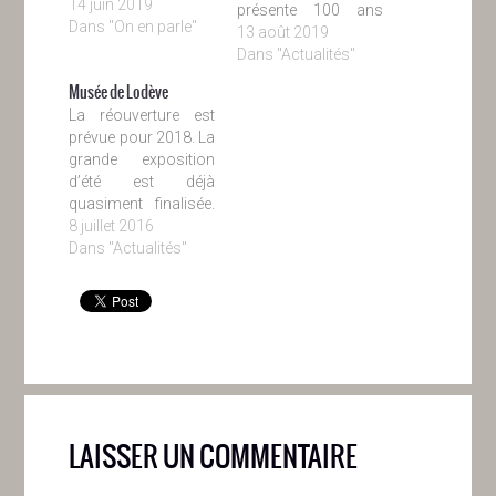
14 juin 2019
présente 100 ans
Dans "On en parle"
d’art Belge :
13 août 2019
paysagisme,
Dans "Actualités"
impressionnisme,
Musée de Lodève
néo-
La réouverture est
impressionnisme,
prévue pour 2018. La
symbolisme, art
grande exposition
social, fauvisme,
d’été est déjà
expressionnisme,
quasiment finalisée.
surréalisme,
Le nouveau musée
8 juillet 2016
abstraction, CoBrA
aura une surface
Dans "Actualités"
avec les œuvres
totale presque
d’Ensor, Magritte,
doublée
Alechinsky... du
essentiellement
Musée d’Ixelles.
consacrée aux
parties
archéologique/paléontologique
et Dardé. La surface
consacrée aux
LAISSER UN COMMENTAIRE
grandes expositions
atteindra 550m2
(100m2 de plus). La