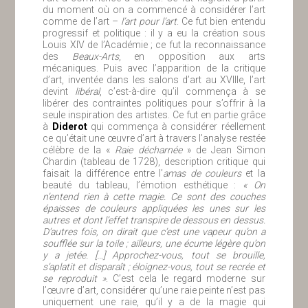
du moment où on a commencé à considérer l’art
comme de l’art –
l’art pour l’art
. Ce fut bien entendu
progressif et politique : il y a eu la création sous
Louis XIV de l’Académie ; ce fut la reconnaissance
des
Beaux-Arts
, en opposition aux arts
mécaniques. Puis avec l’apparition de la critique
d’art, inventée dans les salons d’art au XVIIIe, l’art
devint
libéral
, c’est-à-dire qu’il commença à se
libérer des contraintes politiques pour s’offrir à la
seule inspiration des artistes. Ce fut en partie grâce
à
Diderot
qui commença à considérer réellement
ce qu’était une œuvre d’art à travers l’analyse restée
célèbre de la «
Raie décharnée
» de Jean Simon
Chardin (tableau de 1728), description critique qui
faisait la différence entre l’
amas de couleurs
et la
beauté du tableau, l’émotion esthétique :
« On
n’entend rien à cette magie. Ce sont des couches
épaisses de couleurs appliquées les unes sur les
autres et dont l’effet transpire de dessous en dessus.
D’autres fois, on dirait que c’est une vapeur qu’on a
soufflée sur la toile ; ailleurs, une écume légère qu’on
y a jetée. […] Approchez-vous, tout se brouille,
s’aplatit et disparaît ; éloignez-vous, tout se recrée et
se reproduit »
. C’est cela le regard moderne sur
l’œuvre d’art, considérer qu’une raie peinte n’est pas
uniquement une raie, qu’il y a de la magie qui