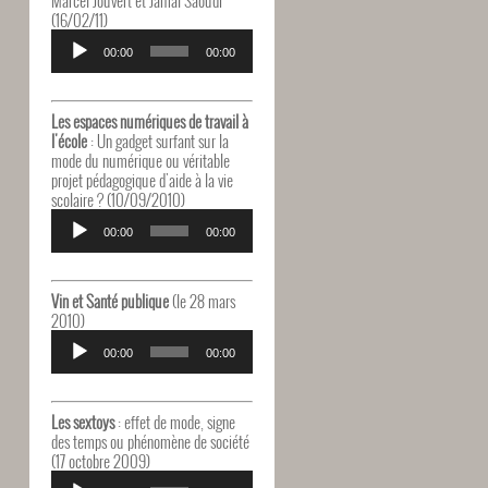
(16/02/11)
Lecteur
audio
00:00
00:00
Les espaces numériques de travail à
l'école
: Un gadget surfant sur la
mode du numérique ou véritable
projet pédagogique d'aide à la vie
scolaire ? (10/09/2010)
Lecteur
audio
00:00
00:00
Vin et Santé publique
(le 28 mars
2010)
Lecteur
audio
00:00
00:00
Les sextoys
: effet de mode, signe
des temps ou phénomène de société
(17 octobre 2009)
Lecteur