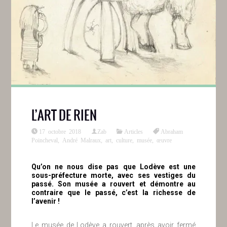
L’ART DE RIEN
17 octobre 2018
Zab
Articles
Abraham
Poincheval
,
André Malraux
,
art
,
culture
,
musée
,
œuvre
Qu’on ne nous dise pas que Lodève est une
sous-préfecture morte, avec ses vestiges du
passé. Son musée a rouvert et démontre au
contraire que le passé, c’est la richesse de
l’avenir !
Le musée de Lodève a rouvert, après avoir fermé