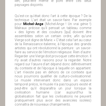
lien, peut-être même le pont entre ces deux
paysages disjoints.
Qu’est-ce qu’était donc l’art à cette époque ? De la
technique. L’art était un savoir-faire. Par exemple
pour
Michel-Ange
(Michel-Ange ! Un vrai génie !)
Malraux précise qu’il pensait un tableau comme
« des lignes et des couleurs [qui] doivent être
assemblées selon un certain ordre,
afin
qu’une
Vierge soit digne de Marie. » C’était cela l’art au cœur
de la Renaissance italienne, à l’époque des grands
artistes qui ont révolutionné la peinture : un savoir-
faire au service de l’émotion religieuse. Rien d’autre.
Regarder une Vierge doit provoquer cette émotion. Il
n’y avait d’autres raisons pour la regarder. Notre
regard sur l’œuvre d’art dépend donc définitivement
du contexte et de l’époque à laquelle on appartient.
L’art n’existe pas en dehors de ce contexte que
nous pourrions qualifier de culturo-civilisationnel.
Le musée intervenant donc dans un espace
temporel précis, le musée n’a pas toujours existé et
peut-être qu’il disparaîtra un jour lorsque la
civilisation humaine (car aujourd’hui la
globalisation fait que les civilisations ne peuvent
pratiquement plus avoir des avancées isolées)
connaîtra de nouveaux changements.