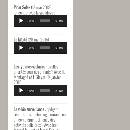
Pinar Selek
(18 mai 2019) -
rencontre avec la sociologue
Lecteur
audio
00:00
00:00
La laïcité
(28 mai 2015)
Lecteur
audio
00:00
00:00
Les rythmes scolaires
: quelles
priorités pour nos enfants ? Avec H.
Montagné et J. Gleyse (14 janvier
2011)
Lecteur
audio
00:00
00:00
La vidéo-surveillance
: gadgets
sécuritaires, technologie miracle ou
un complément efficace des
activités policières ? Avec Jean
Marcel Jouvert et Jamal Saoudi