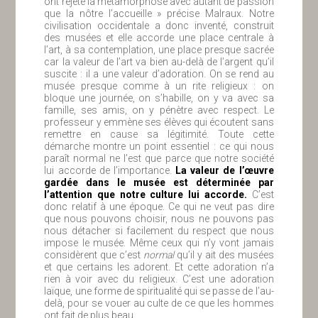
ont rejeté la métamorphose avec autant de passion
que la nôtre l’accueille » précise Malraux. Notre
civilisation occidentale a donc inventé, construit
des musées et elle accorde une place centrale à
l’art, à sa contemplation, une place presque sacrée
car la valeur de l’art va bien au-delà de l’argent qu’il
suscite : il a une valeur d’adoration. On se rend au
musée presque comme à un rite religieux : on
bloque une journée, on s’habille, on y va avec sa
famille, ses amis, on y pénètre avec respect. Le
professeur y emmène ses élèves qui écoutent sans
remettre en cause sa légitimité. Toute cette
démarche montre un point essentiel : ce qui nous
paraît normal ne l’est que parce que notre société
lui accorde de l’importance.
La valeur de l’œuvre
gardée dans le musée est déterminée par
l’attention que notre culture lui accorde.
C’est
donc relatif à une époque. Ce qui ne veut pas dire
que nous pouvons choisir, nous ne pouvons pas
nous détacher si facilement du respect que nous
impose le musée. Même ceux qui n’y vont jamais
considèrent que c’est
normal
qu’il y ait des musées
et que certains les adorent. Et cette adoration n’a
rien à voir avec du religieux. C’est une adoration
laïque, une forme de spiritualité qui se passe de l’au-
delà, pour se vouer au culte de ce que les hommes
ont fait de plus beau.