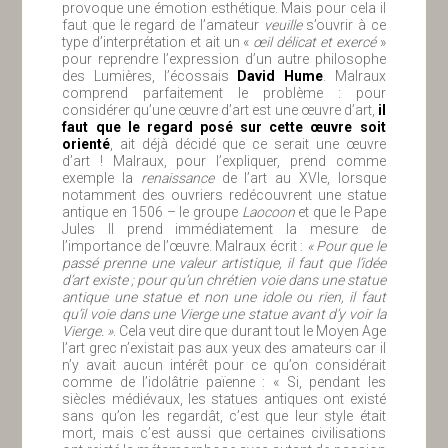
provoque une émotion esthétique. Mais pour cela il
faut que le regard de l’amateur
veuille
s’ouvrir à ce
type d’interprétation et ait un «
œil délicat et exercé
»
pour reprendre l’expression d’un autre philosophe
des Lumières, l’écossais
David Hume
. Malraux
comprend parfaitement le problème : pour
considérer qu’une œuvre d’art est une œuvre d’art,
il
faut que le regard posé sur cette œuvre soit
orienté
, ait déjà décidé que ce serait une œuvre
d’art ! Malraux, pour l’expliquer, prend comme
exemple la
renaissance
de l’art au XVIe, lorsque
notamment des ouvriers redécouvrent une statue
antique en 1506 – le groupe
Laocoon
et que le Pape
Jules II prend immédiatement la mesure de
l’importance de l’œuvre. Malraux écrit :
« Pour que le
passé prenne une valeur artistique, il faut que l’idée
d’art existe ; pour qu’un chrétien voie dans une statue
antique une statue et non une idole ou rien, il faut
qu’il voie dans une Vierge une statue avant d’y voir la
Vierge. »
. Cela veut dire que durant tout le Moyen Age
l’art grec n’existait pas aux yeux des amateurs car il
n’y avait aucun intérêt pour ce qu’on considérait
comme de l’idolâtrie païenne : « Si, pendant les
siècles médiévaux, les statues antiques ont existé
sans qu’on les regardât, c’est que leur style était
mort, mais c’est aussi que certaines civilisations