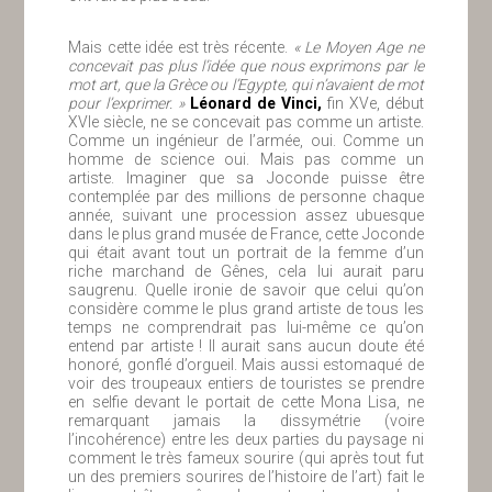
Mais cette idée est très récente.
« Le Moyen Age ne
concevait pas plus l’idée que nous exprimons par le
mot art, que la Grèce ou l’Egypte, qui n’avaient de mot
pour l’exprimer. »
Léonard de Vinci,
fin XVe, début
XVIe siècle, ne se concevait pas comme un artiste.
Comme un ingénieur de l’armée, oui. Comme un
homme de science oui. Mais pas comme un
artiste. Imaginer que sa Joconde puisse être
contemplée par des millions de personne chaque
année, suivant une procession assez ubuesque
dans le plus grand musée de France, cette Joconde
qui était avant tout un portrait de la femme d’un
riche marchand de Gênes, cela lui aurait paru
saugrenu. Quelle ironie de savoir que celui qu’on
considère comme le plus grand artiste de tous les
temps ne comprendrait pas lui-même ce qu’on
entend par artiste ! Il aurait sans aucun doute été
honoré, gonflé d’orgueil. Mais aussi estomaqué de
voir des troupeaux entiers de touristes se prendre
en selfie devant le portait de cette Mona Lisa, ne
remarquant jamais la dissymétrie (voire
l’incohérence) entre les deux parties du paysage ni
comment le très fameux sourire (qui après tout fut
un des premiers sourires de l’histoire de l’art) fait le