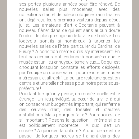
ses portes plusieurs années pour être rénové. De
nouvelles salles plus modernes, avec des
collections d’art et de paléontologie extraordinaires
ont déjà reçu leurs premiers visiteurs depuis début
juillet. Les amateurs d’art d’Occitanie peuvent à
nouveau flâner dans ce qui est sans aucun doute
l’endroit le plus prestigieux de la ville de Lodève. Les
lodévois sont-ils si nombreux à arpenter les
nouvelles salles de l’hôtel particulier du Cardinal de
Fleury ? A condition même qu’ils s’y intéressent. En
tout cas certains ont tendance à considérer que le
musée est un lieu ennuyeux, terne, vieux…. Ce qui est
choquant lorsqu’on constate les efforts déployés
par l’équipe du conservateur pour rendre ce musée
intéressant et attractif. La culture reste une question
centrale et une telle richesse pour notre petite sous-
préfecture !
Pourtant lorsqu’on y pense, un musée, quelle entité
étrange ! Un lieu privilégié, au cœur de la ville, à qui
on consacre un budget très important, qui renferme
des œuvres d’art, des fossiles et d’autres
installations. Mais pourquoi faire ? Pourquoi est-ce
si important ? Posons la question – même si elle
est politiquement incorrecte : A quoi sert un
musée ? A quoi sert la culture ? A quoi cela sert de
passer de longues heures se trainant dans des