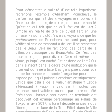
Pour démontrer la validité d’une telle hypothèse,
reprenons l’exemple d’Abraham Poincheval, le
performeur qui fait des « voyages immobiles » à
l’intérieur de statues, de pierres, ou d’ours empaillé.
Qu’est-ce qui fait que ce qu’il fait est de l’
Art
?
Difficile en réalité de dire ce qu’est l’art en une
phrase. Faisons plutôt l’inverse, voyons ce que les
performances
de Poincheval ne sont pas, pour
vérifier si cela correspond à de l’art. Il ne recherche
pas le Beau. Cela ne fait donc pas partie de la
définition classique des Beaux-Arts. Ce n’est pas
pour plaire, pas pour divertir. Ce n’est même pas
visuel, puisqu’il est caché. Est-ce donc de l’art ? Oui
car il s’inscrit dans le cadre d’une institution qui le
promeut comme artiste. Des gens paient pour voir
sa performance et la société organise pour lui un
espace pour qu’il puisse s’exprimer artistiquement.
Est-ce que cela a de la valeur artistique ? Est-ce
intéressant ? Faut-il le valoriser ? Toutes ces
réponses sont validées ou non par notre société.
Précisons : lorsque nos élèves de terminale ont
découvert cet étrange personnage au Palais de
Tokyo en avril 2017, ils furent décontenancés, nous
étions juste en face de la Tour Eiffel, dans le VIIIe
arrondissement de Paris, proche du Palais Chaillot,