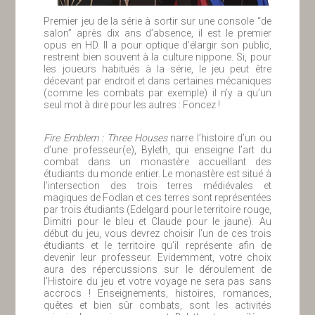
Premier jeu de la série à sortir sur une console “de
salon” après dix ans d’absence, il est le premier
opus en HD. Il a pour optique d’élargir son public,
restreint bien souvent à la culture nippone. Si, pour
les joueurs habitués à la série, le jeu peut être
décevant par endroit et dans certaines mécaniques
(comme les combats par exemple) il n’y a qu’un
seul mot à dire pour les autres : Foncez !
Fire Emblem : Three Houses
narre l’histoire d’un ou
d’une professeur(e), Byleth, qui enseigne l’art du
combat dans un monastère accueillant des
étudiants du monde entier. Le monastère est situé à
l’intersection des trois terres médiévales et
magiques de Fodlan et ces terres sont représentées
par trois étudiants (Edelgard pour le territoire rouge,
Dimitri pour le bleu et Claude pour le jaune). Au
début du jeu, vous devrez choisir l’un de ces trois
étudiants et le territoire qu’il représente afin de
devenir leur professeur. Evidemment, votre choix
aura des répercussions sur le déroulement de
l’Histoire du jeu et votre voyage ne sera pas sans
accrocs ! Enseignements, histoires, romances,
quêtes et bien sûr combats, sont les activités