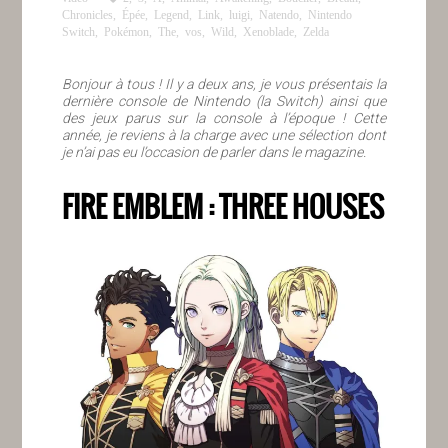
Chronicles
,
Épée
,
Legend
,
Link
,
luigi
,
Natendo
,
Nintendo
Switch
,
Pokémon
,
The
,
vos
,
Wild
,
Xenoblade
,
Zelda
Bonjour à tous ! Il y a deux ans, je vous présentais la
dernière console de Nintendo (la Switch) ainsi que
des jeux parus sur la console à l’époque ! Cette
année, je reviens à la charge avec une sélection dont
je n’ai pas eu l’occasion de parler dans le magazine.
FIRE EMBLEM : THREE HOUSES