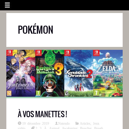
POKÉMON
À VOS MANETTES !
19 décembre 2019
Natendo
Articles
,
Jeux
vidéo
2
,
3
,
À
,
Animal
,
Awakening
,
Bouclier
,
Breath
,