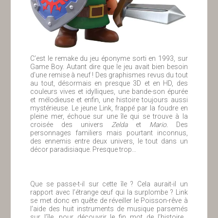
C’est le remake du jeu éponyme sorti en 1993, sur
Game Boy. Autant dire que le jeu avait bien besoin
d’une remise à neuf ! Des graphismes revus du tout
au tout, désormais en presque 3D et en HD, des
couleurs vives et idylliques, une bande-son épurée
et mélodieuse et enfin, une histoire toujours aussi
mystérieuse. Le jeune Link, frappé par la foudre en
pleine mer, échoue sur une île qui se trouve à la
croisée des univers
Zelda
et
Mario.
Des
personnages familiers mais pourtant inconnus,
des ennemis entre deux univers, le tout dans un
décor paradisiaque. Presque trop…
Que se passe-t-il sur cette île ? Cela aurait-il un
rapport avec l’étrange œuf qui la surplombe ? Link
se met donc en quête de réveiller le Poisson-rêve à
l’aide des huit instruments de musique parsemés
sur l’île, pour découvrir le fin mot de l’histoire…