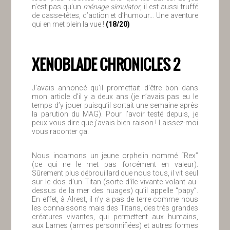
n’est pas qu’un
ménage simulator
, il est aussi truffé
de casse-têtes, d’action et d’humour… Une aventure
qui en met plein la vue !
(18/20)
XENOBLADE CHRONICLES 2
J’avais annoncé qu’il promettait d’être bon dans
mon article d’il y a deux ans (je n’avais pas eu le
temps d’y jouer puisqu’il sortait une semaine après
la parution du MAG). Pour l’avoir testé depuis, je
peux vous dire que j’avais bien raison ! Laissez-moi
vous raconter ça.
Nous incarnons un jeune orphelin nommé “Rex”
(ce qui ne le met pas forcément en valeur).
Sûrement plus débrouillard que nous tous, il vit seul
sur le dos d’un Titan (sorte d’île vivante volant au-
dessus de la mer des nuages) qu’il appelle “papy”.
En effet, à Alrest, il n’y a pas de terre comme nous
les connaissons mais des Titans, des très grandes
créatures vivantes, qui permettent aux humains,
aux Lames (armes personnifiées) et autres formes