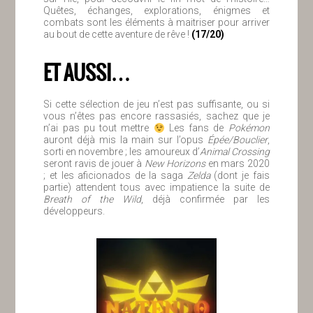
Quêtes, échanges, explorations, énigmes et
combats sont les éléments à maitriser pour arriver
au bout de cette aventure de rêve !
(17/20)
ET AUSSI…
Si cette sélection de jeu n’est pas suffisante, ou si
vous n’êtes pas encore rassasiés, sachez que je
n’ai pas pu tout mettre
Les fans de
Pokémon
auront déjà mis la main sur l’opus
Épée/Bouclier
,
sorti en novembre ; les amoureux d’
Animal Crossing
seront ravis de jouer à
New Horizons
en mars 2020
; et les aficionados de la saga
Zelda
(dont je fais
partie) attendent tous avec impatience la suite de
Breath of the Wild
, déjà confirmée par les
développeurs.