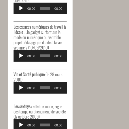
Lecteur
audio
00:00
00:00
Les espaces numériques de travail à
l'école
: Un gadget surfant sur la
mode du numérique ou véritable
projet pédagogique d'aide à la vie
scolaire ? (10/09/2010)
Lecteur
audio
00:00
00:00
Vin et Santé publique
(le 28 mars
2010)
Lecteur
audio
00:00
00:00
Les sextoys
: effet de mode, signe
des temps ou phénomène de société
(17 octobre 2009)
Lecteur
audio
00:00
00:00