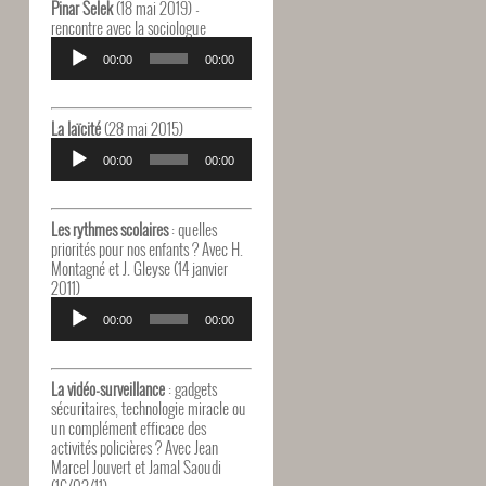
Pinar Selek
(18 mai 2019) -
rencontre avec la sociologue
Lecteur
audio
00:00
00:00
La laïcité
(28 mai 2015)
Lecteur
audio
00:00
00:00
Les rythmes scolaires
: quelles
priorités pour nos enfants ? Avec H.
Montagné et J. Gleyse (14 janvier
2011)
Lecteur
audio
00:00
00:00
La vidéo-surveillance
: gadgets
sécuritaires, technologie miracle ou
un complément efficace des
activités policières ? Avec Jean
Marcel Jouvert et Jamal Saoudi
(16/02/11)