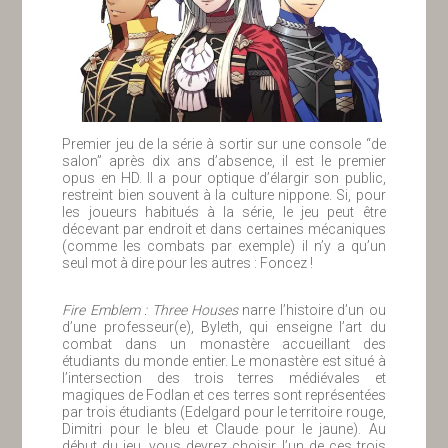
Premier jeu de la série à sortir sur une console “de
salon” après dix ans d’absence, il est le premier
opus en HD. Il a pour optique d’élargir son public,
restreint bien souvent à la culture nippone. Si, pour
les joueurs habitués à la série, le jeu peut être
décevant par endroit et dans certaines mécaniques
(comme les combats par exemple) il n’y a qu’un
seul mot à dire pour les autres : Foncez !
Fire Emblem : Three Houses
narre l’histoire d’un ou
d’une professeur(e), Byleth, qui enseigne l’art du
combat dans un monastère accueillant des
étudiants du monde entier. Le monastère est situé à
l’intersection des trois terres médiévales et
magiques de Fodlan et ces terres sont représentées
par trois étudiants (Edelgard pour le territoire rouge,
Dimitri pour le bleu et Claude pour le jaune). Au
début du jeu, vous devrez choisir l’un de ces trois