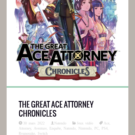
THE GREAT ACE ATTORNEY
CHRONICLES
30 mars 2022
Natendo
Jeux vidéo
Ace
,
Attorney
,
Aventure
,
Enquête
,
Natendo
,
Nintendo
,
PC
,
PS4
,
Ryunosuke
,
Switch