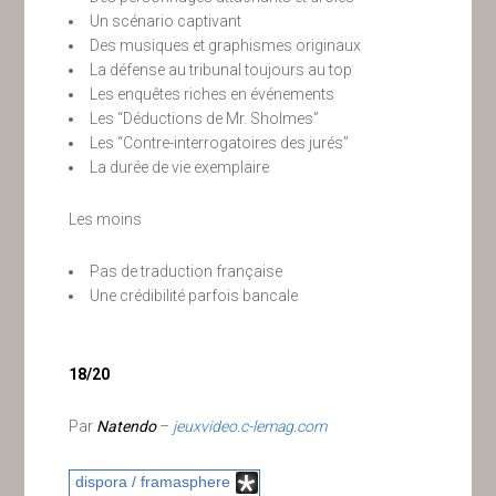
Un scénario captivant
Des musiques et graphismes originaux
La défense au tribunal toujours au top
Les enquêtes riches en événements
Les “Déductions de Mr. Sholmes”
Les “Contre-interrogatoires des jurés”
La durée de vie exemplaire
Les moins
Pas de traduction française
Une crédibilité parfois bancale
18/20
Par
Natendo
–
jeuxvideo.c-lemag.com
dispora / framasphere