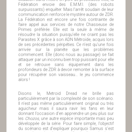
Fédération envoie des E.M.M.I. (des robots
surpuissants) enquêter. Mais l’arrêt soudain de leur
communication renforce le mystère autour de ZDR.
La Fédération est encore une fois contrainte de
faire appel aux services de notre Chasseuse de
Primes préférée. Elle est la seule à même de
résoudre la situation puisqu’elle ne craint pas les
Parasites X grâce à son ADN Métroïde, acquis lors
de ses précédentes péripéties. Ce n’est qu’une fois
arrivée sur la planète que les problèmes
commencent. Elle (donc nous au passage) se fait
attaquer par un inconnu bien trop puissant pour elle
et se retrouve sans équipement dans les
profondeurs de ZDR à devoir remonter à la surface
pour récupérer son vaisseau… le jeu commence
alors !
Disons le, Metroid Dread ne brille pas
particulièrement par la complexité de son scénario.
Il n’est pas même particulièrement original ou très
aguicheur mais il saura ravir les fans en leur
donnant l’occasion d’en apprendre un peu plus sur
les
Chozos
, une autre espèce importante mais peu
développée de la série. Pour faire simple, l’objectif
du scénario est d’expliquer pourquoi Samus s’est