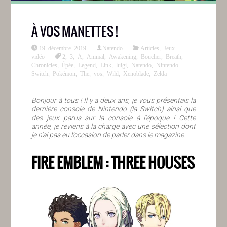
À VOS MANETTES !
19 décembre 2019
Natendo
Articles
,
Jeux
vidéo
2
,
3
,
À
,
Animal
,
Awakening
,
Bouclier
,
Breath
,
Chronicles
,
Épée
,
Legend
,
Link
,
luigi
,
Natendo
,
Nintendo
Switch
,
Pokémon
,
The
,
vos
,
Wild
,
Xenoblade
,
Zelda
Bonjour à tous ! Il y a deux ans, je vous présentais la
dernière console de Nintendo (la Switch) ainsi que
des jeux parus sur la console à l’époque ! Cette
année, je reviens à la charge avec une sélection dont
je n’ai pas eu l’occasion de parler dans le magazine.
FIRE EMBLEM : THREE HOUSES