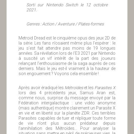
Sorti sur Nintendo Switch le 12 octobre
2021.
Genres : Action / Aventure / Plates-formes
Metroid Dread est le cinquième opus des jeux 2D de
la série. Les fans n’osaient même plus l’espérer : le
jeu s’est fait attendre pas moins de 19 longues
années. Sa révélation lors de l’E3 2021 par Nintendo
à suscité un vif intérêt de la part des joueurs
relançant l’enthousiasme de la saga auprès de ces
derniers. Mais le jeu est-il vraiment à la hauteur de
son engouement ? Voyons cela ensemble !
Après avoir éradiqué les
Métroïdes
et les
Parasites X
lors des 4 précédents jeux, Samus Aran est,
comme nous, surprise du message envoyé par la
Fédération intergalactique : une vidéo anonyme
(mais authentique) montre clairement un Parasite X
en vie et en liberté sur la planète ZDR. Ces terribles
Parasites capables de tuer et répliquer toute forme
de vie n’ont plus aucun prédateur depuis
l’annihilation des Métroïdes… Pour analyser la
situation sans mettre en péril de précieuses vies, la