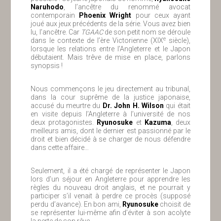
Naruhodo
, l’ancêtre du renommé avocat
contemporain
Phoenix Wright
pour ceux ayant
joué aux jeux précédents de la série. Vous avez bien
lu, l’ancêtre. Car
TGAAC
de son petit nom se déroule
e
dans le contexte de l’ère Victorienne (XIX
siècle),
lorsque les relations entre l’Angleterre et le Japon
débutaient. Mais trêve de mise en place, parlons
synopsis !
Nous commençons le jeu directement au tribunal,
dans la cour suprême de la justice japonaise,
accusé du meurtre du
Dr. John H. Wilson
qui était
en visite depuis l’Angleterre à l’université de nos
deux protagonistes.
Ryunosuke
et
Kazuma
, deux
meilleurs amis, dont le dernier est passionné par le
droit et bien décidé à se charger de nous défendre
dans cette affaire…
Seulement, il a été chargé de représenter le Japon
lors d’un séjour en Angleterre pour apprendre les
règles du nouveau droit anglais, et ne pourrait y
participer s’il venait à perdre ce procès (supposé
perdu d’avance). En bon ami,
Ryunosuke
choisit de
se représenter lui-même afin d’éviter à son acolyte
la perte de son rêve…