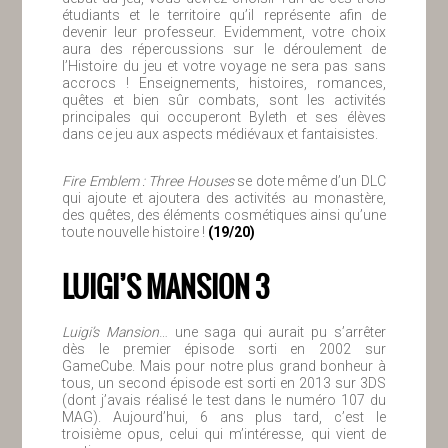
étudiants et le territoire qu’il représente afin de
devenir leur professeur. Evidemment, votre choix
aura des répercussions sur le déroulement de
l’Histoire du jeu et votre voyage ne sera pas sans
accrocs ! Enseignements, histoires, romances,
quêtes et bien sûr combats, sont les activités
principales qui occuperont Byleth et ses élèves
dans ce jeu aux aspects médiévaux et fantaisistes.
Fire Emblem : Three Houses
se dote même d’un DLC
qui ajoute et ajoutera des activités au monastère,
des quêtes, des éléments cosmétiques ainsi qu’une
toute nouvelle histoire !
(19/20)
LUIGI’S MANSION 3
Luigi’s Mansion
… une saga qui aurait pu s’arrêter
dès le premier épisode sorti en 2002 sur
GameCube. Mais pour notre plus grand bonheur à
tous, un second épisode est sorti en 2013 sur 3DS
(dont j’avais réalisé le test dans le numéro 107 du
MAG). Aujourd’hui, 6 ans plus tard, c’est le
troisième opus, celui qui m’intéresse, qui vient de