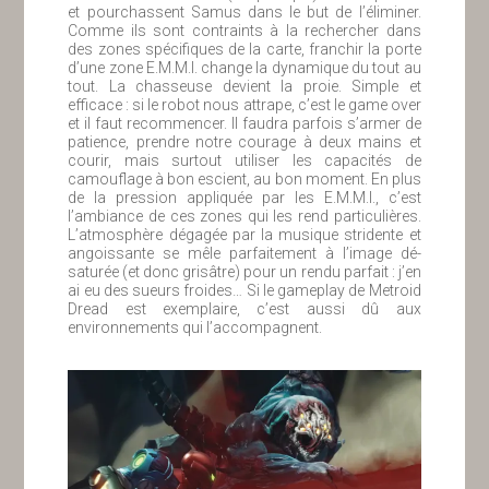
et pourchassent Samus dans le but de l’éliminer.
Comme ils sont contraints à la rechercher dans
des zones spécifiques de la carte, franchir la porte
d’une zone E.M.M.I. change la dynamique du tout au
tout. La chasseuse devient la proie. Simple et
efficace : si le robot nous attrape, c’est le game over
et il faut recommencer. Il faudra parfois s’armer de
patience, prendre notre courage à deux mains et
courir, mais surtout utiliser les capacités de
camouflage à bon escient, au bon moment. En plus
de la pression appliquée par les E.M.M.I., c’est
l’ambiance de ces zones qui les rend particulières.
L’atmosphère dégagée par la musique stridente et
angoissante se mêle parfaitement à l’image dé-
saturée (et donc grisâtre) pour un rendu parfait : j’en
ai eu des sueurs froides… Si le gameplay de Metroid
Dread est exemplaire, c’est aussi dû aux
environnements qui l’accompagnent.