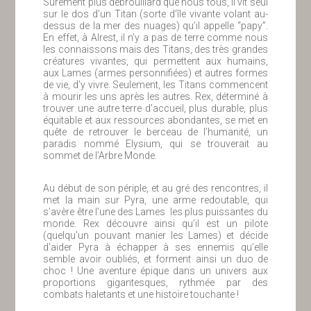
Sûrement plus débrouillard que nous tous, il vit seul
sur le dos d’un Titan (sorte d’île vivante volant au-
dessus de la mer des nuages) qu’il appelle “papy”.
En effet, à Alrest, il n’y a pas de terre comme nous
les connaissons mais des Titans, des très grandes
créatures vivantes, qui permettent aux humains,
aux Lames (armes personnifiées) et autres formes
de vie, d’y vivre. Seulement, les Titans commencent
à mourir les uns après les autres. Rex, déterminé à
trouver une autre terre d’accueil, plus durable, plus
équitable et aux ressources abondantes, se met en
quête de retrouver le berceau de l’humanité, un
paradis nommé Elysium, qui se trouverait au
sommet de l’Arbre Monde.
Au début de son périple, et au gré des rencontres, il
met la main sur Pyra, une arme redoutable, qui
s’avère être l’une des Lames les plus puissantes du
monde. Rex découvre ainsi qu’il est un pilote
(quelqu’un pouvant manier les Lames) et décide
d’aider Pyra à échapper à ses ennemis qu’elle
semble avoir oubliés, et forment ainsi un duo de
choc ! Une aventure épique dans un univers aux
proportions gigantesques, rythmée par des
combats haletants et une histoire touchante !