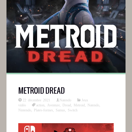
METROID DREAD
22 décembre 2021
Natendo
Jeux
vidéo
action
,
Aventure
,
Dread
,
Metroid
,
Natendo
,
Nintendo
,
Plates-formes
,
Samus
,
Switch