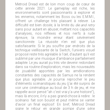
Metroid Dread est de loin mon coup de cœur de
cette année 2021. Le gameplay est riche, les
environnements sont passionnants à explorer et
les ennemis, notamment les Boss ou les E.M.M.I.,
offrent un challenge très plaisant à relever. La
difficulté est bien dosée, à la limite du
die and retry
sans pour autant en abuser, mettant nos capacités
d’analyses, nos réflexes et nos nerfs à rude
épreuve, la moindre erreur étant sévèrement
sanctionnée. La réussite n’en est que plus
satisfaisante. Si le jeu souffre par endroits de la
technique vieillissante de la Switch, l’univers visuel
proposé reste très agréable à l’œil, d’autant qu’il est
sublimé par une musique d’ambiance parfaitement
adaptée. Le jeu aurait pu très vite devenir redondant
dans sa routine d’exploration, mais les nouveautés
de jouabilité apportées par les améliorations
constantes des capacités de Samus ne la rendent
que plus agréable. Je pourrai reprocher le peu
d’éléments scénaristiques du jeu (j’ai été surpris de
voir une cinématique au bout de 3 h de jeu, et me
rappelle avoir pensé “ah c’est vrai y’a une histoire”),
mais là encore, il n’y a pas grand-chose à redire : le
scénario fait son boulot et peut même se vanter
d’avoir un final explosif. En bref, Metroid Dread
signe le retour en grande pompe d’une série