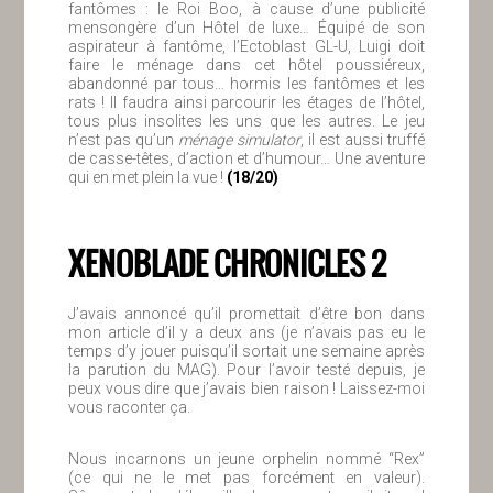
fantômes : le Roi Boo, à cause d’une publicité
mensongère d’un Hôtel de luxe… Équipé de son
aspirateur à fantôme, l’Ectoblast GL-U, Luigi doit
faire le ménage dans cet hôtel poussiéreux,
abandonné par tous… hormis les fantômes et les
rats ! Il faudra ainsi parcourir les étages de l’hôtel,
tous plus insolites les uns que les autres. Le jeu
n’est pas qu’un
ménage simulator
, il est aussi truffé
de casse-têtes, d’action et d’humour… Une aventure
qui en met plein la vue !
(18/20)
XENOBLADE CHRONICLES 2
J’avais annoncé qu’il promettait d’être bon dans
mon article d’il y a deux ans (je n’avais pas eu le
temps d’y jouer puisqu’il sortait une semaine après
la parution du MAG). Pour l’avoir testé depuis, je
peux vous dire que j’avais bien raison ! Laissez-moi
vous raconter ça.
Nous incarnons un jeune orphelin nommé “Rex”
(ce qui ne le met pas forcément en valeur).