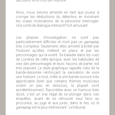
découvrir le fin mot de l’histoire.
Ainsi, nous serons amenés en tant que joueur à
corriger les déductions du détective, en montrant
les vraies motivations de la personne interrogée.
Une sorte de dialogue interactif fort amusant.
Les phases d’investigation ne sont pas
particulièrement difficiles et n’ont pas un
gameplay
très complexe. Seulement, elles arrivent à briller par
l’histoire qu’elles mettent en place et par les
personnages qui la vivent. Se balader dans les rues
de Londres de cette époque, avec les habitudes de
vies des personnages et leurs façons de parler, est
très plaisant. Le style graphique rappelle celui de la
bande-dessinée renforçant la sensation de vivre
une histoire. Le tout, mêlé à une bande-sonore très
appréciable (bien que certains thèmes musicaux
soient un peu en dessous, la plupart sont
excellentissimes). Racontées avec un humour bien
dosé, c’est un vrai régal de se plonger dans ces
enquêtes, avant de se retrouver seul face au
procureur, au juge et aux jurés, dans le lieu où le
gameplay
est le plus intéressant : Le tribunal.