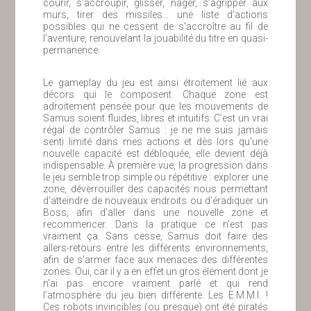
courir, s’accroupir, glisser, nager, s’agripper aux
murs, tirer des missiles… une liste d’actions
possibles qui ne cessent de s’accroître au fil de
l’aventure, renouvelant la jouabilité du titre en quasi-
permanence.
Le gameplay du jeu est ainsi étroitement lié aux
décors qui le composent. Chaque zone est
adroitement pensée pour que les mouvements de
Samus soient fluides, libres et intuitifs. C’est un vrai
régal de contrôler Samus : je ne me suis jamais
senti limité dans mes actions et dès lors qu’une
nouvelle capacité est débloquée, elle devient déjà
indispensable. À première vue, la progression dans
le jeu semble trop simple ou répétitive : explorer une
zone, déverrouiller des capacités nous permettant
d’atteindre de nouveaux endroits ou d’éradiquer un
Boss, afin d’aller dans une nouvelle zone et
recommencer. Dans la pratique ce n’est pas
vraiment ça. Sans cesse, Samus doit faire des
allers-retours entre les différents environnements,
afin de s’armer face aux menaces des différentes
zones. Oui, car il y a en effet un gros élément dont je
n’ai pas encore vraiment parlé et qui rend
l’atmosphère du jeu bien différente. Les E.M.M.I. !
Ces robots invincibles (ou presque) ont été piratés