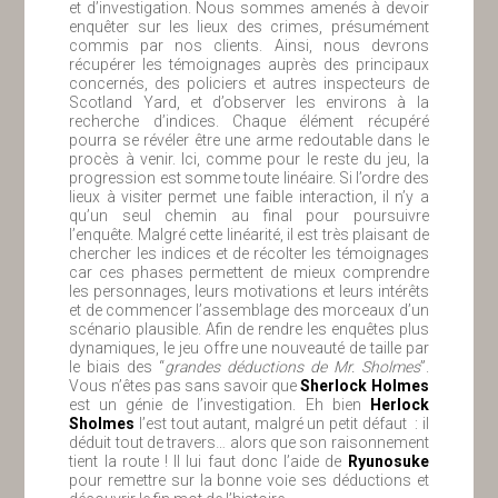
et d’investigation. Nous sommes amenés à devoir
enquêter sur les lieux des crimes, présumément
commis par nos clients. Ainsi, nous devrons
récupérer les témoignages auprès des principaux
concernés, des policiers et autres inspecteurs de
Scotland Yard, et d’observer les environs à la
recherche d’indices. Chaque élément récupéré
pourra se révéler être une arme redoutable dans le
procès à venir. Ici, comme pour le reste du jeu, la
progression est somme toute linéaire. Si l’ordre des
lieux à visiter permet une faible interaction, il n’y a
qu’un seul chemin au final pour poursuivre
l’enquête. Malgré cette linéarité, il est très plaisant de
chercher les indices et de récolter les témoignages
car ces phases permettent de mieux comprendre
les personnages, leurs motivations et leurs intérêts
et de commencer l’assemblage des morceaux d’un
scénario plausible. Afin de rendre les enquêtes plus
dynamiques, le jeu offre une nouveauté de taille par
le biais des “
grandes déductions de Mr. Sholmes
”.
Vous n’êtes pas sans savoir que
Sherlock Holmes
est un génie de l’investigation. Eh bien
Herlock
Sholmes
l’est tout autant, malgré un petit défaut : il
déduit tout de travers… alors que son raisonnement
tient la route ! Il lui faut donc l’aide de
Ryunosuke
pour remettre sur la bonne voie ses déductions et