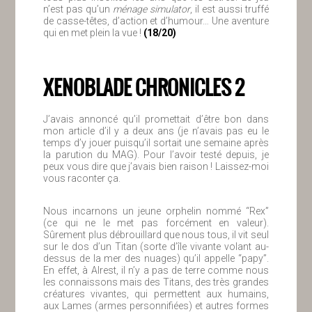
n’est pas qu’un
ménage simulator
, il est aussi truffé
de casse-têtes, d’action et d’humour… Une aventure
qui en met plein la vue !
(18/20)
XENOBLADE CHRONICLES 2
J’avais annoncé qu’il promettait d’être bon dans
mon article d’il y a deux ans (je n’avais pas eu le
temps d’y jouer puisqu’il sortait une semaine après
la parution du MAG). Pour l’avoir testé depuis, je
peux vous dire que j’avais bien raison ! Laissez-moi
vous raconter ça.
Nous incarnons un jeune orphelin nommé “Rex”
(ce qui ne le met pas forcément en valeur).
Sûrement plus débrouillard que nous tous, il vit seul
sur le dos d’un Titan (sorte d’île vivante volant au-
dessus de la mer des nuages) qu’il appelle “papy”.
En effet, à Alrest, il n’y a pas de terre comme nous
les connaissons mais des Titans, des très grandes
créatures vivantes, qui permettent aux humains,
aux Lames (armes personnifiées) et autres formes