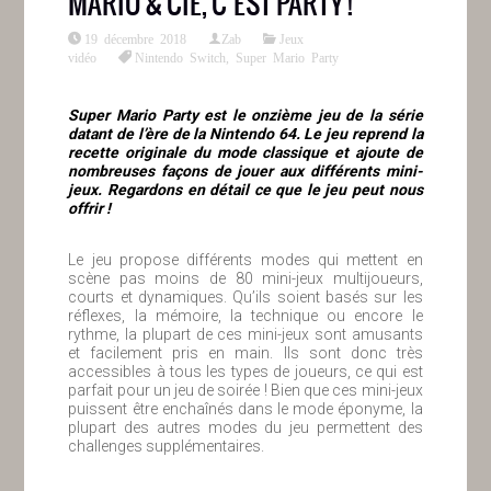
MARIO & CIE, C’EST PARTY !
19 décembre 2018
Zab
Jeux
vidéo
Nintendo Switch
,
Super Mario Party
Super Mario Party est le onzième jeu de la série
datant de l’ère de la Nintendo 64. Le jeu reprend la
recette originale du mode classique et ajoute de
nombreuses façons de jouer aux différents mini-
jeux. Regardons en détail ce que le jeu peut nous
offrir !
Le jeu propose différents modes qui mettent en
scène pas moins de 80 mini-jeux multijoueurs,
courts et dynamiques. Qu’ils soient basés sur les
réflexes, la mémoire, la technique ou encore le
rythme, la plupart de ces mini-jeux sont amusants
et facilement pris en main. Ils sont donc très
accessibles à tous les types de joueurs, ce qui est
parfait pour un jeu de soirée ! Bien que ces mini-jeux
puissent être enchaînés dans le mode éponyme, la
plupart des autres modes du jeu permettent des
challenges supplémentaires.