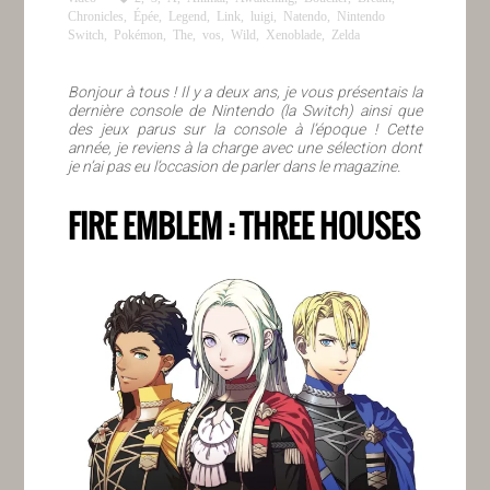
Chronicles
,
Épée
,
Legend
,
Link
,
luigi
,
Natendo
,
Nintendo
Switch
,
Pokémon
,
The
,
vos
,
Wild
,
Xenoblade
,
Zelda
Bonjour à tous ! Il y a deux ans, je vous présentais la
dernière console de Nintendo (la Switch) ainsi que
des jeux parus sur la console à l’époque ! Cette
année, je reviens à la charge avec une sélection dont
je n’ai pas eu l’occasion de parler dans le magazine.
FIRE EMBLEM : THREE HOUSES