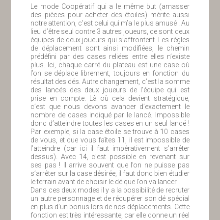
Le mode Coopératif qui a le même but (amasser
des pièces pour acheter des étoiles) mérite aussi
notre attention, c’est celui qui m’a le plus amusé ! Au
lieu d’être seul contre 3 autres joueurs, ce sont deux
équipes de deux joueurs qui s’affrontent. Les règles
de déplacement sont ainsi modifiées, le chemin
prédéfini par des cases reliées entre elles n’existe
plus. Ici, chaque carré du plateau est une case où
l’on se déplace librement, toujours en fonction du
résultat des dés. Autre changement, c’est la somme
des lancés des deux joueurs de l’équipe qui est
prise en compte. Là où cela devient stratégique,
c’est que nous devons avancer d’exactement le
nombre de cases indiqué par le lancé. Impossible
donc d’atteindre toutes les cases en un seul lancé !
Par exemple, si la case étoile se trouve à 10 cases
de vous, et que vous faîtes 11, il est impossible de
l’atteindre (car ici il faut impérativement s’arrêter
dessus). Avec 14, c’est possible en revenant sur
ses pas ! Il arrive souvent que l’on ne puisse pas
s’arrêter sur la case désirée, il faut donc bien étudier
le terrain avant de choisir le dé que l’on va lancer !
Dans ces deux modes il y a la possibilité de recruter
un autre personnage et de récupérer son dé spécial
en plus d’un bonus lors de nos déplacements. Cette
fonction est très intéressante, car elle donne un réel