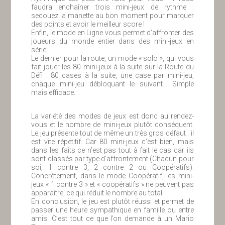
faudra enchaîner trois mini-jeux de rythme :
secouez la manette au bon moment pour marquer
des points et avoir le meilleur score !
Enfin, le mode en Ligne vous permet d’affronter des
joueurs du monde entier dans des mini-jeux en
série.
Le dernier pour la route, un mode « solo », qui vous
fait jouer les 80 mini-jeux à la suite sur la Route du
Défi : 80 cases à la suite, une case par mini-jeu,
chaque mini-jeu débloquant le suivant… Simple
mais efficace.
La variété des modes de jeux est donc au rendez-
vous et le nombre de mini-jeux plutôt conséquent.
Le jeu présente tout de même un très gros défaut : il
est vite répétitif. Car 80 mini-jeux c’est bien, mais
dans les faits ce n’est pas tout à fait le cas car ils
sont classés par type d’affrontement (Chacun pour
soi, 1 contre 3, 2 contre 2 ou Coopératifs).
Concrètement, dans le mode Coopératif, les mini-
jeux « 1 contre 3 » et « coopératifs » ne peuvent pas
apparaître, ce qui réduit le nombre au total.
En conclusion, le jeu est plutôt réussi et permet de
passer une heure sympathique en famille ou entre
amis. C’est tout ce que l’on demande à un Mario