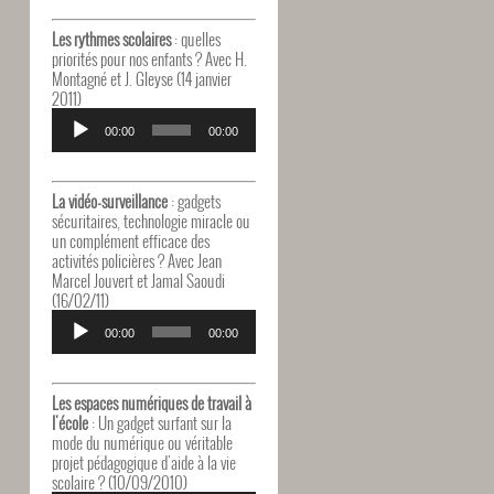
Les rythmes scolaires
: quelles
priorités pour nos enfants ? Avec H.
Montagné et J. Gleyse (14 janvier
2011)
Lecteur
audio
00:00
00:00
La vidéo-surveillance
: gadgets
sécuritaires, technologie miracle ou
un complément efficace des
activités policières ? Avec Jean
Marcel Jouvert et Jamal Saoudi
(16/02/11)
Lecteur
audio
00:00
00:00
Les espaces numériques de travail à
l'école
: Un gadget surfant sur la
mode du numérique ou véritable
projet pédagogique d'aide à la vie
scolaire ? (10/09/2010)