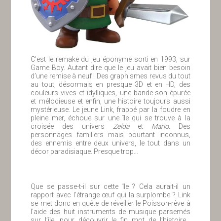
C’est le remake du jeu éponyme sorti en 1993, sur
Game Boy. Autant dire que le jeu avait bien besoin
d’une remise à neuf ! Des graphismes revus du tout
au tout, désormais en presque 3D et en HD, des
couleurs vives et idylliques, une bande-son épurée
et mélodieuse et enfin, une histoire toujours aussi
mystérieuse. Le jeune Link, frappé par la foudre en
pleine mer, échoue sur une île qui se trouve à la
croisée des univers
Zelda
et
Mario.
Des
personnages familiers mais pourtant inconnus,
des ennemis entre deux univers, le tout dans un
décor paradisiaque. Presque trop…
Que se passe-t-il sur cette île ? Cela aurait-il un
rapport avec l’étrange œuf qui la surplombe ? Link
se met donc en quête de réveiller le Poisson-rêve à
l’aide des huit instruments de musique parsemés
sur l’île, pour découvrir le fin mot de l’histoire…