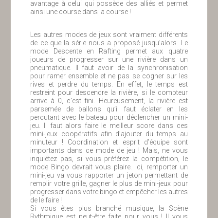
avantage à celui qui possède des alliés et permet
ainsi une course dans la course !
Les autres modes de jeux sont vraiment différents
de ce que la série nous a proposé jusqu’alors. Le
mode Descente en Rafting permet aux quatre
joueurs de progresser sur une rivière dans un
pneumatique. Il faut avoir de la synchronisation
pour ramer ensemble et ne pas se cogner sur les
rives et perdre du temps. En effet, le temps est
restreint pour descendre la rivière, si le compteur
arrive à 0, c’est fini. Heureusement, la rivière est
parsemée de ballons qu’il faut éclater en les
percutant avec le bateau pour déclencher un mini-
jeu. Il faut alors faire le meilleur score dans ces
mini-jeux coopératifs afin d’ajouter du temps au
minuteur ! Coordination et esprit d’équipe sont
importants dans ce mode de jeu ! Mais, ne vous
inquiétez pas, si vous préférez la compétition, le
mode Bingo devrait vous plaire. Ici, remporter un
mini-jeu va vous rapporter un jeton permettant de
remplir votre grille, gagner le plus de mini-jeux pour
progresser dans votre bingo et empêcher les autres
de le faire !
Si vous êtes plus branché musique, la Scène
Rythmique est peut-être faite pour vous ! Il vous