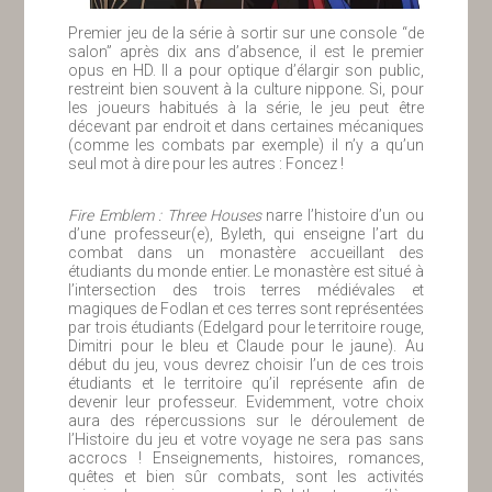
Premier jeu de la série à sortir sur une console “de
salon” après dix ans d’absence, il est le premier
opus en HD. Il a pour optique d’élargir son public,
restreint bien souvent à la culture nippone. Si, pour
les joueurs habitués à la série, le jeu peut être
décevant par endroit et dans certaines mécaniques
(comme les combats par exemple) il n’y a qu’un
seul mot à dire pour les autres : Foncez !
Fire Emblem : Three Houses
narre l’histoire d’un ou
d’une professeur(e), Byleth, qui enseigne l’art du
combat dans un monastère accueillant des
étudiants du monde entier. Le monastère est situé à
l’intersection des trois terres médiévales et
magiques de Fodlan et ces terres sont représentées
par trois étudiants (Edelgard pour le territoire rouge,
Dimitri pour le bleu et Claude pour le jaune). Au
début du jeu, vous devrez choisir l’un de ces trois
étudiants et le territoire qu’il représente afin de
devenir leur professeur. Evidemment, votre choix
aura des répercussions sur le déroulement de
l’Histoire du jeu et votre voyage ne sera pas sans
accrocs ! Enseignements, histoires, romances,
quêtes et bien sûr combats, sont les activités