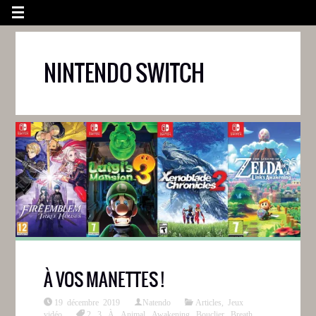
NINTENDO SWITCH
À VOS MANETTES !
19 décembre 2019
Natendo
Articles
,
Jeux
vidéo
2
,
3
,
À
,
Animal
,
Awakening
,
Bouclier
,
Breath
,