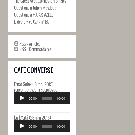
The Great Ace Attorney Chronicles
Questions à Julien Masdoua
Questions à HAJAR AZELL
L’idée Livres (2) – n°187
RSS - Articles
RSS - Commentaires
CAFÉ-CONVERSE
Pinar Selek
(18 mai 2019) -
rencontre avec la sociologue
Lecteur
audio
00:00
00:00
La laïcité
(28 mai 2015)
Lecteur
audio
00:00
00:00