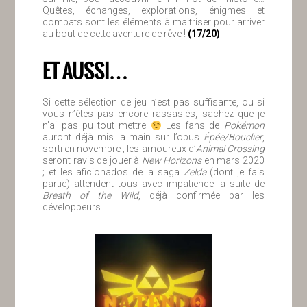
Quêtes, échanges, explorations, énigmes et
combats sont les éléments à maitriser pour arriver
au bout de cette aventure de rêve !
(17/20)
ET AUSSI…
Si cette sélection de jeu n’est pas suffisante, ou si
vous n’êtes pas encore rassasiés, sachez que je
n’ai pas pu tout mettre
Les fans de
Pokémon
auront déjà mis la main sur l’opus
Épée/Bouclier
,
sorti en novembre ; les amoureux d’
Animal Crossing
seront ravis de jouer à
New Horizons
en mars 2020
; et les aficionados de la saga
Zelda
(dont je fais
partie) attendent tous avec impatience la suite de
Breath of the Wild
, déjà confirmée par les
développeurs.