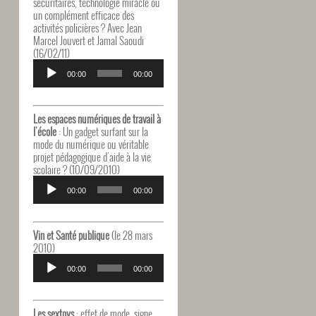
sécuritaires, technologie miracle ou
un complément efficace des
activités policières ? Avec Jean
Marcel Jouvert et Jamal Saoudi
(16/02/11)
Lecteur
audio
00:00
00:00
Les espaces numériques de travail à
l'école
: Un gadget surfant sur la
mode du numérique ou véritable
projet pédagogique d'aide à la vie
scolaire ? (10/09/2010)
Lecteur
audio
00:00
00:00
Vin et Santé publique
(le 28 mars
2010)
Lecteur
audio
00:00
00:00
Les sextoys
: effet de mode, signe