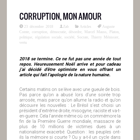
CORRUPTION, MON AMOUR
23 décembre 2018
Zab
Articles
Auguste
Comte
,
corruption
,
démocratie
,
désordre
,
Marcel Mauss
,
Platon
,
politique
,
régulation sociale
,
société
,
Socrate
,
Thierry Ménissier
,
vertu
2018 se termine. Ce ne fut pas une année de tout
repos. Heureusement Noël arrive et pour cadeau
j’ai décidé d’être optimiste en vous offrant un
article qui fait l’apologie de la nature humaine.
Certains matins on se lève avec une gueule de bois.
Pas parce qu’on a abusé lors d’une soirée trop
arrosée, mais parce qu’on allume la radio et qu’on
découvre les nouvelles : Le Brésil s’est choisi un
président d’extrême droite, misogyne, raciste et va-t-
en-guerre. Cela l’année même où on commémore la
fin de la Première Guerre mondiale, massacre de
plus de 10 millions de victimes dues à un
nationalisme exacerbé. Question : les peuples ont-
ils la mémoire si courte ? Ou y a-t-il un cycle dans