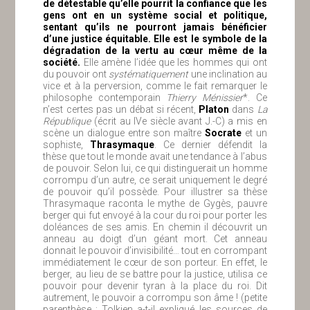
de détestable qu’elle pourrit la confiance que les
gens ont en un système social et politique,
sentant qu’ils ne pourront jamais bénéficier
d’une justice équitable. Elle est le symbole de la
dégradation de la vertu au cœur même de la
société.
Elle amène l’idée que les hommes qui ont
du pouvoir ont
systématiquement
une inclination au
vice et à la perversion, comme le fait remarquer le
philosophe contemporain
Thierry Ménissier
*. Ce
n’est certes pas un débat si récent,
Platon
dans
La
République
(écrit au IVe siècle avant J.-C) a mis en
scène un dialogue entre son maître
Socrate
et un
sophiste,
Thrasymaque
. Ce dernier défendit la
thèse que tout le monde avait une tendance à l’abus
de pouvoir. Selon lui, ce qui distinguerait un homme
corrompu d’un autre, ce serait uniquement le degré
de pouvoir qu’il possède. Pour illustrer sa thèse
Thrasymaque raconta le mythe de Gygès, pauvre
berger qui fut envoyé à la cour du roi pour porter les
doléances de ses amis. En chemin il découvrit un
anneau au doigt d’un géant mort. Cet anneau
donnait le pouvoir d’invisibilité… tout en corrompant
immédiatement le cœur de son porteur. En effet, le
berger, au lieu de se battre pour la justice, utilisa ce
pouvoir pour devenir tyran à la place du roi. Dit
autrement, le pouvoir a corrompu son âme ! (petite
parenthèse : Tolkien a-t-il expliqué les sources de