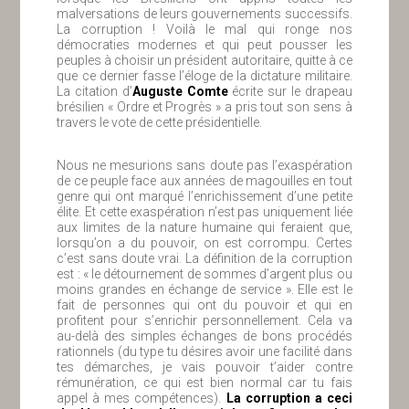
malversations de leurs gouvernements successifs.
La corruption ! Voilà le mal qui ronge nos
démocraties modernes et qui peut pousser les
peuples à choisir un président autoritaire, quitte à ce
que ce dernier fasse l’éloge de la dictature militaire.
La citation d’
Auguste Comte
écrite sur le drapeau
brésilien « Ordre et Progrès » a pris tout son sens à
travers le vote de cette présidentielle.
Nous ne mesurions sans doute pas l’exaspération
de ce peuple face aux années de magouilles en tout
genre qui ont marqué l’enrichissement d’une petite
élite. Et cette exaspération n’est pas uniquement liée
aux limites de la nature humaine qui feraient que,
lorsqu’on a du pouvoir, on est corrompu. Certes
c’est sans doute vrai. La définition de la corruption
est : « le détournement de sommes d’argent plus ou
moins grandes en échange de service ». Elle est le
fait de personnes qui ont du pouvoir et qui en
profitent pour s’enrichir personnellement. Cela va
au-delà des simples échanges de bons procédés
rationnels (du type tu désires avoir une facilité dans
tes démarches, je vais pouvoir t’aider contre
rémunération, ce qui est bien normal car tu fais
appel à mes compétences).
La corruption a ceci