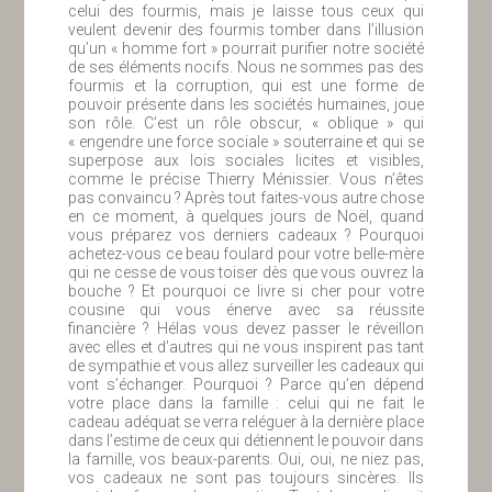
celui des fourmis, mais je laisse tous ceux qui
veulent devenir des fourmis tomber dans l’illusion
qu’un « homme fort » pourrait purifier notre société
de ses éléments nocifs. Nous ne sommes pas des
fourmis et la corruption, qui est une forme de
pouvoir présente dans les sociétés humaines, joue
son rôle. C’est un rôle obscur, « oblique » qui
« engendre une force sociale » souterraine et qui se
superpose aux lois sociales licites et visibles,
comme le précise Thierry Ménissier. Vous n’êtes
pas convaincu ? Après tout faites-vous autre chose
en ce moment, à quelques jours de Noël, quand
vous préparez vos derniers cadeaux ? Pourquoi
achetez-vous ce beau foulard pour votre belle-mère
qui ne cesse de vous toiser dès que vous ouvrez la
bouche ? Et pourquoi ce livre si cher pour votre
cousine qui vous énerve avec sa réussite
financière ? Hélas vous devez passer le réveillon
avec elles et d’autres qui ne vous inspirent pas tant
de sympathie et vous allez surveiller les cadeaux qui
vont s’échanger. Pourquoi ? Parce qu’en dépend
votre place dans la famille : celui qui ne fait le
cadeau adéquat se verra reléguer à la dernière place
dans l’estime de ceux qui détiennent le pouvoir dans
la famille, vos beaux-parents. Oui, oui, ne niez pas,
vos cadeaux ne sont pas toujours sincères. Ils