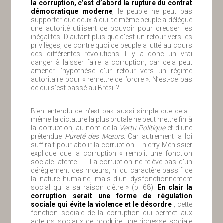
la corruption, c’est d’abord la rupture du contrat
démocratique moderne
, le peuple ne peut pas
supporter que ceux à qui ce même peuple a délégué
une autorité utilisent ce pouvoir pour creuser les
inégalités. D’autant plus que c’est un retour vers les
privilèges, ce contre quoi ce peuple a lutté au cours
des différentes révolutions. Il y a donc un vrai
danger à laisser faire la corruption, car cela peut
amener l’hypothèse d’un retour vers un régime
autoritaire pour « remettre de l’ordre ». N’est-ce pas
ce qui s’est passé au Brésil ?
Bien entendu ce n’est pas aussi simple que cela :
même la dictature la plus brutale ne peut mettre fin à
la corruption, au nom de la
Vertu Politique
et d’une
prétendue
Pureté des Mœurs
. Car autrement la loi
suffirait pour abolir la corruption. Thierry Ménissier
explique que la corruption « remplit une fonction
sociale latente. […] La corruption ne relève pas d’un
dérèglement des mœurs, ni du caractère passif de
la nature humaine, mais d’un dysfonctionnement
social qui a sa raison d’être » (p. 68).
En clair la
corruption serait une forme de régulation
sociale qui évite la violence et le désordre
; cette
fonction sociale de la corruption qui permet aux
acteurs sociaux de produire une richesse sociale