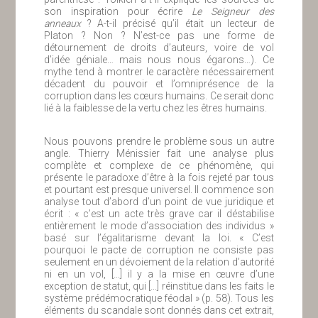
son inspiration pour écrire
Le Seigneur des
anneaux
? A-t-il précisé qu’il était un lecteur de
Platon ? Non ? N’est-ce pas une forme de
détournement de droits d’auteurs, voire de vol
d’idée géniale… mais nous nous égarons…). Ce
mythe tend à montrer le caractère nécessairement
décadent du pouvoir et l’omniprésence de la
corruption dans les cœurs humains. Ce serait donc
lié à la faiblesse de la vertu chez les êtres humains.
Nous pouvons prendre le problème sous un autre
angle. Thierry Ménissier fait une analyse plus
complète et complexe de ce phénomène, qui
présente le paradoxe d’être à la fois rejeté par tous
et pourtant est presque universel. Il commence son
analyse tout d’abord d’un point de vue juridique et
écrit : « c’est un acte très grave car il déstabilise
entièrement le mode d’association des individus »
basé sur l’égalitarisme devant la loi. « C’est
pourquoi le pacte de corruption ne consiste pas
seulement en un dévoiement de la relation d’autorité
ni en un vol, […] il y a la mise en œuvre d’une
exception de statut, qui […] réinstitue dans les faits le
système prédémocratique féodal » (p. 58). Tous les
éléments du scandale sont donnés dans cet extrait,