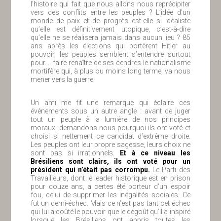
l’histoire qui fait que nous allons nous reprécipiter
vers des conflits entre les peuples ? L’idée d’un
monde de paix et de progrès est-elle si idéaliste
qu’elle est définitivement utopique, c’est-à-dire
qu’elle ne se réalisera jamais dans aucun lieu ? 85
ans après les élections qui portèrent Hitler au
pouvoir, les peuples semblent s’entendre surtout
pour…. faire renaître de ses cendres le nationalisme
mortifère qui, à plus ou moins long terme, va nous
mener vers la guerre.
Un ami me fit une remarque qui éclaire ces
évènements sous un autre angle : avant de juger
tout un peuple à la lumière de nos principes
moraux, demandons-nous pourquoi ils ont voté et
choisi si nettement ce candidat d’extrême droite.
Les peuples ont leur propre sagesse, leurs choix ne
sont pas si irrationnels.
Et à ce niveau les
Brésiliens sont clairs, ils ont voté pour un
président qui n’était pas corrompu.
Le Parti des
Travailleurs, dont le leader historique est en prison
pour douze ans, a certes été porteur d’un espoir
fou, celui de supprimer les inégalités sociales. Ce
fut un demi-échec. Mais ce n’est pas tant cet échec
qui lui a coûté le pouvoir que le dégoût qu’il a inspiré
lorsque les Brésiliens ont appris toutes les