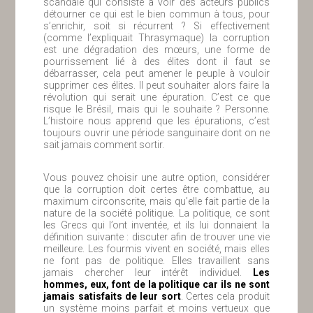
scandale qui consiste à voir des acteurs publics
détourner ce qui est le bien commun à tous, pour
s’enrichir, soit si récurrent ? Si effectivement
(comme l’expliquait Thrasymaque) la corruption
est une dégradation des mœurs, une forme de
pourrissement lié à des élites dont il faut se
débarrasser, cela peut amener le peuple à vouloir
supprimer ces élites. Il peut souhaiter alors faire la
révolution qui serait une épuration. C’est ce que
risque le Brésil, mais qui le souhaite ? Personne.
L’histoire nous apprend que les épurations, c’est
toujours ouvrir une période sanguinaire dont on ne
sait jamais comment sortir.
Vous pouvez choisir une autre option, considérer
que la corruption doit certes être combattue, au
maximum circonscrite, mais qu’elle fait partie de la
nature de la société politique. La politique, ce sont
les Grecs qui l’ont inventée, et ils lui donnaient la
définition suivante : discuter afin de trouver une vie
meilleure. Les fourmis vivent en société, mais elles
ne font pas de politique. Elles travaillent sans
jamais chercher leur intérêt individuel.
Les
hommes, eux, font de la politique car ils ne sont
jamais satisfaits de leur sort
. Certes cela produit
un système moins parfait et moins vertueux que