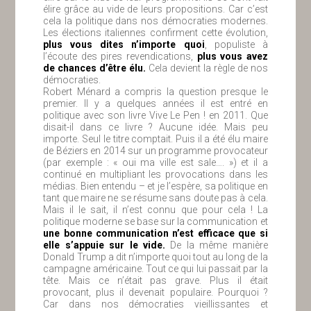
élire grâce au vide de leurs propositions. Car c’est
cela la politique dans nos démocraties modernes.
Les élections italiennes confirment cette évolution,
plus vous dites n’importe quoi
, populiste à
l’écoute des pires revendications,
plus vous avez
de chances d’être élu.
Cela devient la règle de nos
démocraties.
Robert Ménard a compris la question presque le
premier. Il y a quelques années il est entré en
politique avec son livre Vive Le Pen ! en 2011. Que
disait-il dans ce livre ? Aucune idée. Mais peu
importe. Seul le titre comptait. Puis il a été élu maire
de Béziers en 2014 sur un programme provocateur
(par exemple : « oui ma ville est sale…. ») et il a
continué en multipliant les provocations dans les
médias. Bien entendu – et je l’espère, sa politique en
tant que maire ne se résume sans doute pas à cela.
Mais il le sait, il n’est connu que pour cela ! La
politique moderne se base sur la communication et
une bonne communication n’est efficace que si
elle s’appuie sur le vide.
De la même manière
Donald Trump a dit n’importe quoi tout au long de la
campagne américaine. Tout ce qui lui passait par la
tête. Mais ce n’était pas grave. Plus il était
provocant, plus il devenait populaire. Pourquoi ?
Car dans nos démocraties vieillissantes et