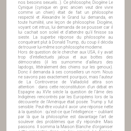
nos besoins sexuels…). Ce philosophe, Diogène Le
Cynique (cynique en grec ancien veut dire vivre
comme un chien) était de fait un philosophe
respecté et Alexandre le Grand lui demanda, en
toute humilité, une leçon de philosophie. Diogène,
voyant cet intrus, lui demanda de se pousser car il
lui cachait son soleil et d’attendre qu’il finisse sa
sieste. La superbe réponse du philosophe au
conquérant plut à Donald Trump, du coup il décida
de trouver lui-même son philosophe moderne.
Hors de question de le chercher aux USA, il y avait
trop d’intellectuels jaloux et aux bottes des
démocrates (il les surnomme d’ailleurs des
lapdogs, littéralement des chiens sur les genoux).
Donc il demanda à ses conseillers un nom. Nous
ne savons pas exactement pourquoi, mais l’auteur
de La Controverse de Valladolid attira son
attention : dans cette reconstitution d’un débat en
Espagne au XVIe siècle la question de l’âme des
Indigènes rencontrés par les Européens lors de la
découverte de l’Amérique était posée. Trump y fut
sensible. Peut-être voulut-il avoir une réponse nette
à la question : qu’est-ce que l’intelligence – oubliant
par là que la philosophie est davantage l’art de
soulever des problèmes que d’y répondre. Mais
passons. Il somma la Maison Blanche d’organiser