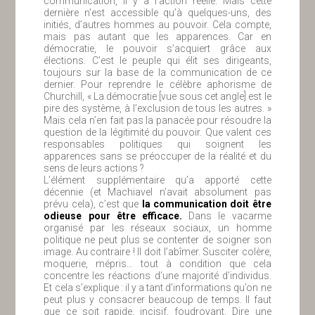
communication, il y a l’action réelle. Mais cette
dernière n’est accessible qu’à quelques-uns, des
initiés, d’autres hommes au pouvoir. Cela compte,
mais pas autant que les apparences. Car en
démocratie, le pouvoir s’acquiert grâce aux
élections. C’est le peuple qui élit ses dirigeants,
toujours sur la base de la communication de ce
dernier. Pour reprendre le célèbre aphorisme de
Churchill, « La démocratie [vue sous cet angle] est le
pire des système, à l’exclusion de tous les autres. »
Mais cela n’en fait pas la panacée pour résoudre la
question de la légitimité du pouvoir. Que valent ces
responsables politiques qui soignent les
apparences sans se préoccuper de la réalité et du
sens de leurs actions ?
L’élément supplémentaire qu’a apporté cette
décennie (et Machiavel n’avait absolument pas
prévu cela), c’est que
la communication doit être
odieuse pour être efficace.
Dans le vacarme
organisé par les réseaux sociaux, un homme
politique ne peut plus se contenter de soigner son
image. Au contraire ! Il doit l’abîmer. Susciter colère,
moquerie, mépris… tout à condition que cela
concentre les réactions d’une majorité d’individus.
Et cela s’explique : il y a tant d’informations qu’on ne
peut plus y consacrer beaucoup de temps. Il faut
que ce soit rapide, incisif, foudroyant. Dire une