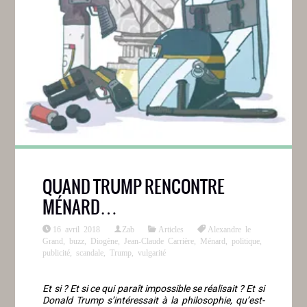
QUAND TRUMP RENCONTRE
MÉNARD…
16 avril 2018
Zab
Articles
Alexandre le
Grand
,
buzz
,
Diogène
,
Jean-Claude Carrière
,
Ménard
,
politique
,
publicité
,
scandale
,
Trump
,
vulgarité
Et si ? Et si ce qui paraît impossible se réalisait ? Et si
Donald Trump s’intéressait à la philosophie, qu’est-