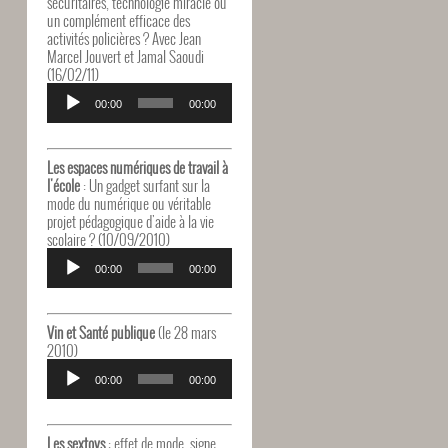
sécuritaires, technologie miracle ou
un complément efficace des
activités policières ? Avec Jean
Marcel Jouvert et Jamal Saoudi
(16/02/11)
Lecteur
audio
00:00
00:00
Les espaces numériques de travail à
l'école
: Un gadget surfant sur la
mode du numérique ou véritable
projet pédagogique d'aide à la vie
scolaire ? (10/09/2010)
Lecteur
audio
00:00
00:00
Vin et Santé publique
(le 28 mars
2010)
Lecteur
audio
00:00
00:00
Les sextoys
: effet de mode, signe