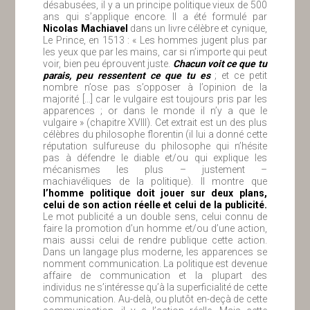
désabusées, il y a un principe politique vieux de 500
ans qui s’applique encore. Il a été formulé par
Nicolas Machiavel
dans un livre célèbre et cynique,
Le Prince, en 1513 : « Les hommes jugent plus par
les yeux que par les mains, car si n’importe qui peut
voir, bien peu éprouvent juste.
Chacun voit ce que tu
parais, peu ressentent ce que tu es
; et ce petit
nombre n’ose pas s’opposer à l’opinion de la
majorité […] car le vulgaire est toujours pris par les
apparences ; or dans le monde il n’y a que le
vulgaire » (chapitre XVIII). Cet extrait est un des plus
célèbres du philosophe florentin (il lui a donné cette
réputation sulfureuse du philosophe qui n’hésite
pas à défendre le diable et/ou qui explique les
mécanismes les plus – justement –
machiavéliques de la politique). Il montre que
l’homme politique doit jouer sur deux plans,
celui de son action réelle et celui de la publicité.
Le mot publicité a un double sens, celui connu de
faire la promotion d’un homme et/ou d’une action,
mais aussi celui de rendre publique cette action.
Dans un langage plus moderne, les apparences se
nomment communication. La politique est devenue
affaire de communication et la plupart des
individus ne s’intéresse qu’à la superficialité de cette
communication. Au-delà, ou plutôt en-deçà de cette