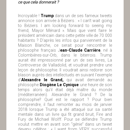
ce que cela donnerait ?
Incroyable !
Trump
dans un de ses fameux tweets
annonce son arrivée à Béziers : « I can’t wait going
to Béziers. I am looking forward to seeing my
friend, Mayor Ménard ». Mais que vient faire le
président américain dans cette petite ville de 70 000
habitants ? D’après les infos qui parviennent de la
Maison Blanche, ce serait pour rencontrer le
philosophe français J
ean-Claude Carrière
, né à
Colombières-sur-Orb, dans le biterrois. Trump
aurait été impressionné par un de ses livres, La
Controverse de Valladolid, et voudrait prendre une
leçon de philosophie. Il voudrait ainsi redorer son
blason auprès des intellectuels en suivant l’exemple
d’
Alexandre le Grand,
qui avait demandé au
philosophe
Diogène Le Cynique
une heure de son
temps alors qu’il était déjà maître du monde
(méditerranéen). Alexandre le Grand ? De la
philosophie? Quel est le rapport ? Pour bien
comprendre, il faut remonter au mois de janvier
2018 lorsque Trump a été attaqué sur sa santé
mentale dans un livre qui fit grand bruit, Fire and
Fury de Michael Wolff. Pour se défendre Trump
voulut mettre en avant son “génie” dans un tweet
devenu célèbre : « I went from VERY successful