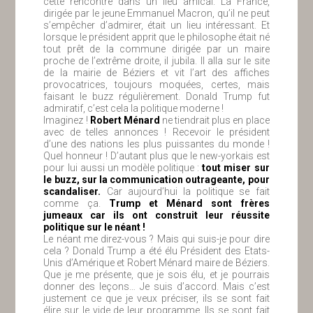
cette rencontre dans un lieu amical. La France,
dirigée par le jeune Emmanuel Macron, qu’il ne peut
s’empêcher d’admirer, était un lieu intéressant. Et
lorsque le président apprit que le philosophe était né
tout prêt de la commune dirigée par un maire
proche de l’extrême droite, il jubila. Il alla sur le site
de la mairie de Béziers et vit l’art des affiches
provocatrices, toujours moquées, certes, mais
faisant le buzz régulièrement. Donald Trump fut
admiratif, c’est cela la politique moderne !
Imaginez !
Robert Ménard
ne tiendrait plus en place
avec de telles annonces ! Recevoir le président
d’une des nations les plus puissantes du monde !
Quel honneur ! D’autant plus que le new-yorkais est
pour lui aussi un modèle politique :
tout miser sur
le buzz, sur la communication outrageante, pour
scandaliser.
Car aujourd’hui la politique se fait
comme ça.
Trump et Ménard sont frères
jumeaux car ils ont construit leur réussite
politique sur le néant !
Le néant me direz-vous ? Mais qui suis-je pour dire
cela ? Donald Trump a été élu Président des Etats-
Unis d’Amérique et Robert Ménard maire de Béziers.
Que je me présente, que je sois élu, et je pourrais
donner des leçons… Je suis d’accord. Mais c’est
justement ce que je veux préciser, ils se sont fait
élire sur le vide de leur programme. Ils se sont fait