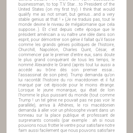
businessman, to top T.V. Star…..to President of the
United States (on my first try). I think that would
qualify me as not smart, but genius….and a very
stable genius at that ! » (Je ne traduis pas, tout le
monde devine le niveau de mégalomanie que cela
suppose…). Et c’est depuis cette époque que le
président américain a vu naître une idée dans son
esprit, pour démontrer son génie il fallait qu’il fasse
comme les grands génies politiques de l’histoire,
Churchill, Napoléon, Charles Quint, César, et
commencer par le premier d’entre eux, sans doute
le plus grand conquérant de tous les temps, le
nommé Alexandre le Grand (après tout lui aussi a
accédé au trône dès son premier essai…
l’assassinat de son père). Trump demanda qu’on
lui racontât l’histoire du roi macédonien et il fut
marqué par cet épisode pour le moins étrange.
Lorsque le jeune monarque, qui était de loin
l’homme le plus puissant du monde (tout comme
Trump ! un tel génie ne pouvait pas ne pas voir le
parallèle), arriva à Athènes, le roi macédonien
demanda à aller voir un philosophe vivant dans un
tonneau sur la place publique et professant de
surprenants conseils (par exemple : ah si nous
pouvions nous frotter le ventre pour satisfaire notre
faim aussi facilement que nous pouvons satisfaire