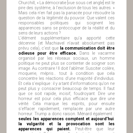
Churchill, « La démocratie [vue sous cet angle] est le
pire des système, à l’exclusion de tous les autres. »
Mais cela n’en fait pas la panacée pour résoudre la
question de la légitimité du pouvoir. Que valent ces
responsables politiques qui soignent les
apparences sans se préoccuper de la réalité et du
sens de leurs actions ?
L’élément supplémentaire qu’a apporté cette
décennie (et Machiavel n’avait absolument pas
prévu cela), c’est que
la communication doit être
odieuse pour être efficace.
Dans le vacarme
organisé par les réseaux sociaux, un homme
politique ne peut plus se contenter de soigner son
image. Au contraire ! Il doit l’abîmer. Susciter colère,
moquerie, mépris… tout à condition que cela
concentre les réactions d’une majorité d’individus.
Et cela s’explique : il y a tant d’informations qu’on ne
peut plus y consacrer beaucoup de temps. Il faut
que ce soit rapide, incisif, foudroyant. Dire une
horreur est pour cela plus efficace que dire une
vérité. Cela marque les esprits, pour ensuite
s’effacer rapidement, remplacée par une autre
horreur. Trump a donc raison. Ménard également :
seules les apparences comptent et aujourd’hui
la vulgarité et la provocation sont les
apparences qui paient.
Peut-être que leur