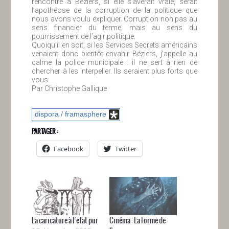
rencontre à Béziers, si elle s’avérait vraie, serait
l’apothéose de la corruption de la politique que
nous avons voulu expliquer. Corruption non pas au
sens financier du terme, mais au sens du
pourrissement de l’agir politique.
Quoiqu’il en soit, si les Services Secrets américains
venaient donc bientôt envahir Béziers, j’appelle au
calme la police municipale : il ne sert à rien de
chercher à les interpeller. Ils seraient plus forts que
vous.
Par Christophe Gallique
dispora / framasphere
PARTAGER :
Facebook
Twitter
La caricature à l’etat pur
Cinéma : La Forme de