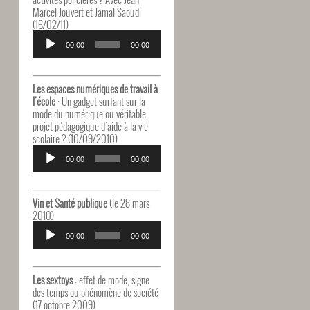
Marcel Jouvert et Jamal Saoudi
(16/02/11)
Lecteur
audio
00:00
00:00
Les espaces numériques de travail à
l'école
: Un gadget surfant sur la
mode du numérique ou véritable
projet pédagogique d'aide à la vie
scolaire ? (10/09/2010)
Lecteur
audio
00:00
00:00
Vin et Santé publique
(le 28 mars
2010)
Lecteur
audio
00:00
00:00
Les sextoys
: effet de mode, signe
des temps ou phénomène de société
(17 octobre 2009)