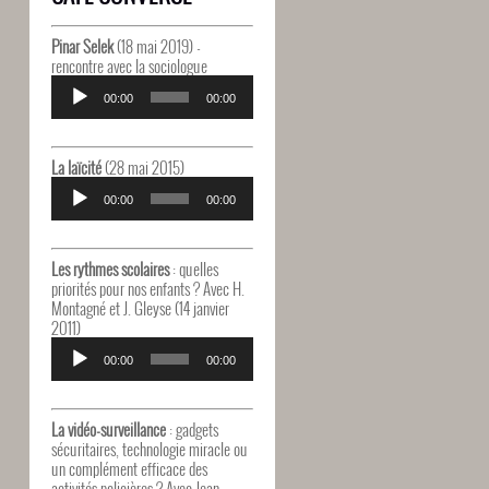
Pinar Selek
(18 mai 2019) -
rencontre avec la sociologue
Lecteur
audio
00:00
00:00
La laïcité
(28 mai 2015)
Lecteur
audio
00:00
00:00
Les rythmes scolaires
: quelles
priorités pour nos enfants ? Avec H.
Montagné et J. Gleyse (14 janvier
2011)
Lecteur
audio
00:00
00:00
La vidéo-surveillance
: gadgets
sécuritaires, technologie miracle ou
un complément efficace des
activités policières ? Avec Jean