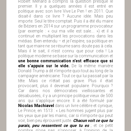
Robert Ménard a compris la question presque le
premier. Il y a quelques années il est entré en
politique avec son livre Vive Le Pen ! en 2011. Que
disait-il dans ce livre ? Aucune idée. Mais peu
importe. Seul le titre comptait. Puis il a été élu maire
de Béziers en 2014 sur un programme provocateur
(par exemple : « oui ma ville est sale…. ») et il a
continué en multipliant les provocations dans les
médias. Bien entendu – et je l’espère, sa politique en
tant que maire ne se résume sans doute pas à cela.
Mais il le sait, il n’est connu que pour cela ! La
politique moderne se base sur la communication et
une bonne communication n’est efficace que si
elle s’appuie sur le vide.
De la même manière
Donald Trump a dit n’importe quoi tout au long de la
campagne américaine. Tout ce qui lui passait par la
tête. Mais ce n’était pas grave. Plus il était
provocant, plus il devenait populaire. Pourquoi ?
Car dans nos démocraties vieillissantes et
désabusées, il y a un principe politique vieux de 500
ans qui s’applique encore. Il a été formulé par
Nicolas Machiavel
dans un livre célèbre et cynique,
Le Prince, en 1513 : « Les hommes jugent plus par
les yeux que par les mains, car si n’importe qui peut
voir, bien peu éprouvent juste.
Chacun voit ce que tu
parais, peu ressentent ce que tu es
; et ce petit
nombre n’ose pas s’opposer à l’opinion de la