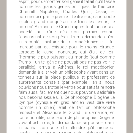
esprit, pour démontrer son génie il fallait qu’il fasse
comme les grands génies politiques de l’histoire,
Churchill, Napoléon, Charles Quint, César, et
commencer par le premier d’entre eux, sans doute
le plus grand conquérant de tous les temps, le
nommé Alexandre le Grand (après tout lui aussi a
accédé au trône dès son premier essai…
l’assassinat de son père). Trump demanda qu’on
lui racontât l’histoire du roi macédonien et il fut
marqué par cet épisode pour le moins étrange.
Lorsque le jeune monarque, qui était de loin
l’homme le plus puissant du monde (tout comme
Trump ! un tel génie ne pouvait pas ne pas voir le
parallèle), arriva à Athènes, le roi macédonien
demanda à aller voir un philosophe vivant dans un
tonneau sur la place publique et professant de
surprenants conseils (par exemple : ah si nous
pouvions nous frotter le ventre pour satisfaire notre
faim aussi facilement que nous pouvons satisfaire
nos besoins sexuels…). Ce philosophe, Diogène Le
Cynique (cynique en grec ancien veut dire vivre
comme un chien) était de fait un philosophe
respecté et Alexandre le Grand lui demanda, en
toute humilité, une leçon de philosophie. Diogène,
voyant cet intrus, lui demanda de se pousser car il
lui cachait son soleil et d’attendre qu’il finisse sa
sieste. La superbe réponse du philosophe au