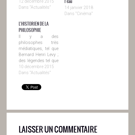
l’eau
12 décembre 2015
Dans "Actualités"
14 janvier 2018
Dans "Cinéma"
L’HISTORIEN DE LA
PHILOSOPHIE
Il y a des
philosophes très
médiatiques, tel que
Bernard Henri Levy ;
des légendes tel que
Sartre. Mais certains
10 décembre 2015
grands intellectuels
Dans "Actualités"
du vingtième siècle
sont moins connus
sans que pour
autant leurs pensées
soient moins
intéressantes. Voilà
le portrait de l’un
d’eux, inhumé près
LAISSER UN COMMENTAIRE
de nous à Canet, et…