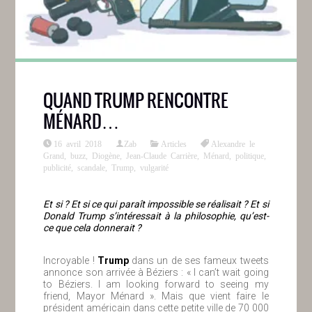
QUAND TRUMP RENCONTRE
MÉNARD…
16 avril 2018
Zab
Articles
Alexandre le
Grand
,
buzz
,
Diogène
,
Jean-Claude Carrière
,
Ménard
,
politique
,
publicité
,
scandale
,
Trump
,
vulgarité
Et si ? Et si ce qui paraît impossible se réalisait ? Et si
Donald Trump s’intéressait à la philosophie, qu’est-
ce que cela donnerait ?
Incroyable !
Trump
dans un de ses fameux tweets
annonce son arrivée à Béziers : « I can’t wait going
to Béziers. I am looking forward to seeing my
friend, Mayor Ménard ». Mais que vient faire le
président américain dans cette petite ville de 70 000