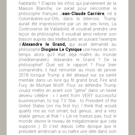
habitants ? D’après les infos qui parviennent de la
Maison Blanche, ce serait pour rencontrer le
philosophe français J
ean-Claude Carrière
, né à
Colombières-sur-Orb, dans le biterrois. Trump
aurait été impressionné par un de ses livres, La
Controverse de Valladolid, et voudrait prendre une
leçon de philosophie. Il voudrait ainsi redorer son
blason auprès des intellectuels en suivant l’exemple
d’
Alexandre le Grand,
qui avait demandé au
philosophe
Diogène Le Cynique
une heure de son
temps alors qu’il était déjà maître du monde
(méditerranéen). Alexandre le Grand ? De la
philosophie? Quel est le rapport ? Pour bien
comprendre, il faut remonter au mois de janvier
2018 lorsque Trump a été attaqué sur sa santé
mentale dans un livre qui fit grand bruit, Fire and
Fury de Michael Wolff. Pour se défendre Trump
voulut mettre en avant son “génie” dans un tweet
devenu célèbre : « I went from VERY successful
businessman, to top T.V. Star…..to President of the
United States (on my first try). I think that would
qualify me as not smart, but genius….and a very
stable genius at that ! » (Je ne traduis pas, tout le
monde devine le niveau de mégalomanie que cela
suppose…). Et c’est depuis cette époque que le
président américain a vu naître une idée dans son