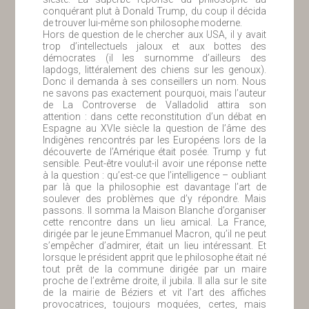
conquérant plut à Donald Trump, du coup il décida
de trouver lui-même son philosophe moderne.
Hors de question de le chercher aux USA, il y avait
trop d’intellectuels jaloux et aux bottes des
démocrates (il les surnomme d’ailleurs des
lapdogs, littéralement des chiens sur les genoux).
Donc il demanda à ses conseillers un nom. Nous
ne savons pas exactement pourquoi, mais l’auteur
de La Controverse de Valladolid attira son
attention : dans cette reconstitution d’un débat en
Espagne au XVIe siècle la question de l’âme des
Indigènes rencontrés par les Européens lors de la
découverte de l’Amérique était posée. Trump y fut
sensible. Peut-être voulut-il avoir une réponse nette
à la question : qu’est-ce que l’intelligence – oubliant
par là que la philosophie est davantage l’art de
soulever des problèmes que d’y répondre. Mais
passons. Il somma la Maison Blanche d’organiser
cette rencontre dans un lieu amical. La France,
dirigée par le jeune Emmanuel Macron, qu’il ne peut
s’empêcher d’admirer, était un lieu intéressant. Et
lorsque le président apprit que le philosophe était né
tout prêt de la commune dirigée par un maire
proche de l’extrême droite, il jubila. Il alla sur le site
de la mairie de Béziers et vit l’art des affiches
provocatrices, toujours moquées, certes, mais