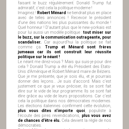
faisant le buzz régulièrement. Donald Trump fut
admiratif, c’est cela la politique moderne !
Imaginez !
Robert Ménard
ne tiendrait plus en place
avec de telles annonces ! Recevoir le président
d’une des nations les plus puissantes du monde !
Quel honneur ! D’autant plus que le new-yorkais est
pour lui aussi un modèle politique :
tout miser sur
le buzz, sur la communication outrageante, pour
scandaliser.
Car aujourd’hui la politique se fait
comme ça.
Trump et Ménard sont frères
jumeaux car ils ont construit leur réussite
politique sur le néant !
Le néant me direz-vous ? Mais qui suis-je pour dire
cela ? Donald Trump a été élu Président des Etats-
Unis d’Amérique et Robert Ménard maire de Béziers.
Que je me présente, que je sois élu, et je pourrais
donner des leçons… Je suis d’accord. Mais c’est
justement ce que je veux préciser, ils se sont fait
élire sur le vide de leur programme. Ils se sont fait
élire grâce au vide de leurs propositions. Car c’est
cela la politique dans nos démocraties modernes.
Les élections italiennes confirment cette évolution,
plus vous dites n’importe quoi
, populiste à
l’écoute des pires revendications,
plus vous avez
de chances d’être élu.
Cela devient la règle de nos
démocraties.