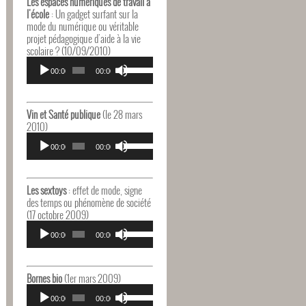
Les espaces numériques de travail à
augmenter
l'école
: Un gadget surfant sur la
ou
mode du numérique ou véritable
diminuer
projet pédagogique d'aide à la vie
le
scolaire ? (10/09/2010)
volume.
Lecteur
Utilisez
audio
00:00
00:00
les
flèches
haut/bas
pour
Vin et Santé publique
(le 28 mars
augmenter
2010)
ou
Lecteur
Utilisez
diminuer
audio
00:00
00:00
les
le
flèches
volume.
haut/bas
pour
Les sextoys
: effet de mode, signe
augmenter
des temps ou phénomène de société
ou
(17 octobre 2009)
diminuer
Lecteur
Utilisez
le
audio
00:00
00:00
les
volume.
flèches
haut/bas
pour
Bornes bio
(1er mars 2009)
augmenter
Lecteur
Utilisez
ou
audio
00:00
00:00
les