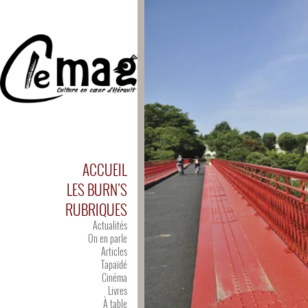
ACCUEIL
LES BURN’S
RUBRIQUES
Actualités
On en parle
Articles
Tapaïdé
Cinéma
Livres
À table