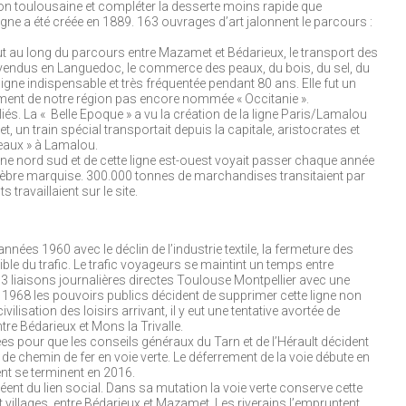
ion toulousaine et compléter la desserte moins rapide que
ligne a été créée en 1889. 163 ouvrages d’art jalonnent le parcours :
t au long du parcours entre Mazamet et Bédarieux, le transport des
 vendus en Languedoc, le commerce des peaux, du bois, du sel, du
ligne indispensable et très fréquentée pendant 80 ans. Elle fut un
ment de notre région pas encore nommée « Occitanie ».
és. La « Belle Epoque » a vu la création de la ligne Paris/Lamalou
, un train spécial transportait depuis la capitale, aristocrates et
eaux » à Lamalou.
gne nord sud et de cette ligne est-ouest voyait passer chaque année
èbre marquise. 300.000 tonnes de marchandises transitaient par
travaillaient sur le site.
 années 1960 avec le déclin de l’industrie textile, la fermeture des
le du trafic. Le trafic voyageurs se maintint un temps entre
 3 liaisons journalières directes Toulouse Montpellier avec une
 1968 les pouvoirs publics décident de supprimer cette ligne non
ivilisation des loisirs arrivant, il y eut une tentative avortée de
ntre Bédarieux et Mons la Trivalle.
es pour que les conseils généraux du Tarn et de l’Hérault décident
e chemin de fer en voie verte. Le déferrement de la voie débute en
t se terminent en 2016.
nt du lien social. Dans sa mutation la voie verte conserve cette
 et villages, entre Bédarieux et Mazamet. Les riverains l’empruntent