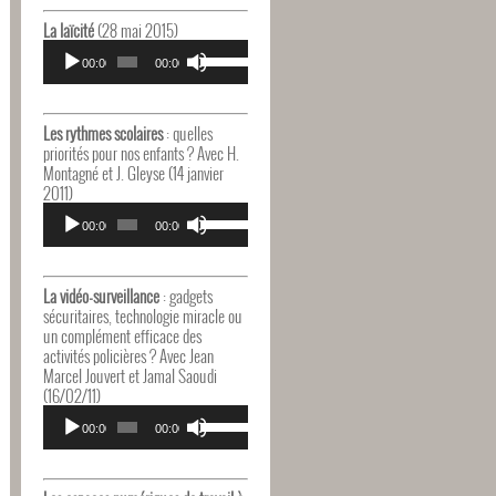
haut/bas
pour
La laïcité
(28 mai 2015)
augmenter
Lecteur
Utilisez
ou
audio
00:00
00:00
les
diminuer
flèches
le
haut/bas
volume.
pour
Les rythmes scolaires
: quelles
augmenter
priorités pour nos enfants ? Avec H.
ou
Montagné et J. Gleyse (14 janvier
diminuer
2011)
le
Lecteur
Utilisez
volume.
audio
00:00
00:00
les
flèches
haut/bas
pour
La vidéo-surveillance
: gadgets
augmenter
sécuritaires, technologie miracle ou
ou
un complément efficace des
diminuer
activités policières ? Avec Jean
le
Marcel Jouvert et Jamal Saoudi
volume.
(16/02/11)
Lecteur
Utilisez
audio
00:00
00:00
les
flèches
haut/bas
pour