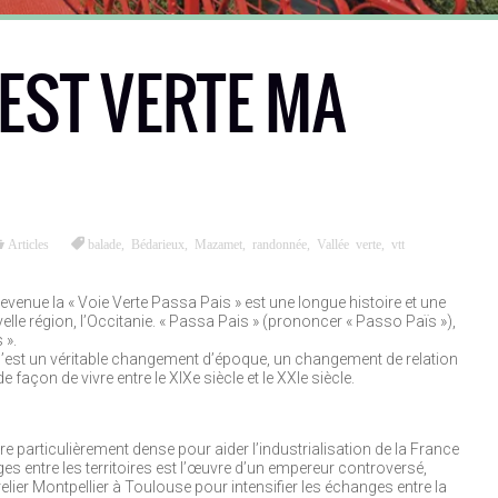
 EST VERTE MA
Articles
balade
,
Bédarieux
,
Mazamet
,
randonnée
,
Vallée verte
,
vtt
venue la « Voie Verte Passa Pais » est une longue histoire et une
velle région, l’Occitanie. « Passa Pais » (prononcer « Passo Païs »),
 ».
e, c’est un véritable changement d’époque, un changement de relation
façon de vivre entre le XIXe siècle et le XXIe siècle.
aire particulièrement dense pour aider l’industrialisation de la France
es entre les territoires est l’œuvre d’un empereur controversé,
t relier Montpellier à Toulouse pour intensifier les échanges entre la