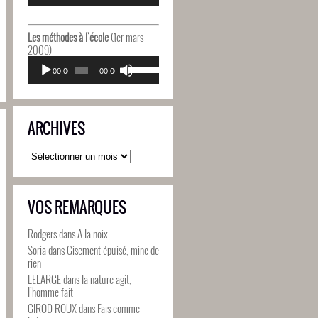
diminuer
flèches
le
haut/bas
volume.
pour
Les méthodes à l'école
(1er mars
augmenter
2009)
ou
Lecteur
Utilisez
diminuer
audio
00:00
00:00
les
le
flèches
volume.
haut/bas
pour
ARCHIVES
augmenter
ou
diminuer
Archives
le
volume.
VOS REMARQUES
Rodgers
dans
A la noix
Soria
dans
Gisement épuisé, mine de
rien
LELARGE
dans
la nature agit,
l’homme fait
GIROD ROUX
dans
Fais comme