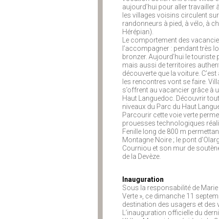
aujourd’hui pour aller travaill
les villages voisins circulent su
randonneurs à pied, à vélo, à c
Hérépian).
Le comportement des vacanciers
l’accompagner : pendant très lon
bronzer. Aujourd’hui le touriste
mais aussi de territoires authen
découverte que la voiture. C’est
les rencontres vont se faire. Vi
s’offrent au vacancier grâce à 
Haut Languedoc. Découvrir tout en
niveaux du Parc du Haut Langu
Parcourir cette voie verte perme
prouesses technologiques réalisée
Fenille long de 800 m permettan
Montagne Noire ; le pont d’Olargue
Courniou et son mur de soutène
de la Devèze.
Inauguration
Sous la responsabilité de Marie 
Verte », ce dimanche 11 septemb
destination des usagers et des v
L’inauguration officielle du der