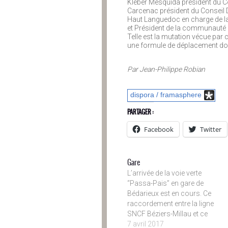
Kléber Mesquida président du C
Carcenac président du Conseil D
Haut Languedoc en charge de la
et Président de la communauté 
Telle est la mutation vécue par 
une formule de déplacement do
Par Jean-Philippe Robian
dispora / framasphere
PARTAGER :
Facebook
Twitter
Gare
L’arrivée de la voie verte
“Passa-Pais” en gare de
Bédarieux est en cours. Ce
raccordement entre la ligne
SNCF Béziers-Millau et ce
trajet de 75km reliant
7 avril 2017