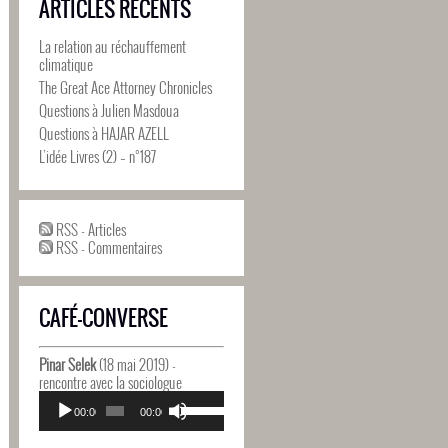
ARTICLES RÉCENTS
La relation au réchauffement
climatique
The Great Ace Attorney Chronicles
Questions à Julien Masdoua
Questions à HAJAR AZELL
L’idée Livres (2) – n°187
RSS - Articles
RSS - Commentaires
CAFÉ-CONVERSE
Pinar Selek
(18 mai 2019) -
rencontre avec la sociologue
Lecteur
Utilisez
audio
00:00
00:00
les
flèches