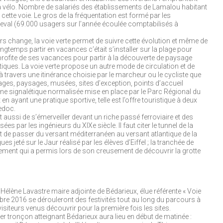
er à vélo. Nombre de salariés des établissements de Lamalou habitant
r cette voie. Le gros de la fréquentation est formé par les
heval (69.000 usagers sur l’année écoulée comptabilisés à
 change, la voie verte permet de suivre cette évolution et même de
gtemps partir en vacances c’était s’installer sur la plage pour
 profite de ses vacances pour partir à la découverte de paysage
tiques. La voie verte propose un autre mode de circulation et de
 à travers une itinérance choisie par le marcheur ou le cycliste que
llages, paysages, musées, sites d’exception, points d’accueil
une signalétique normalisée mise en place par le Parc Régional du
 ayant une pratique sportive, telle est l’offre touristique à deux
edoc.
t aussi de s’émerveiller devant un riche passé ferroviaire et des
s par les ingénieurs du XIXe siècle. Il faut citer le tunnel de la
t de passer du versant méditerranéen au versant atlantique de la
s jeté sur le Jaur réalisé par les élèves d’Eiffel ; la tranchée de
ment qui a permis lors de son creusement de découvrir la grotte
Hélène Lavastre maire adjointe de Bédarieux, élue référente « Voie
re 2016 se dérouleront des festivités tout au long du parcours à
isiteurs venus découvrir pour la première fois les sites.
nier tronçon atteignant Bédarieux aura lieu en début de matinée :