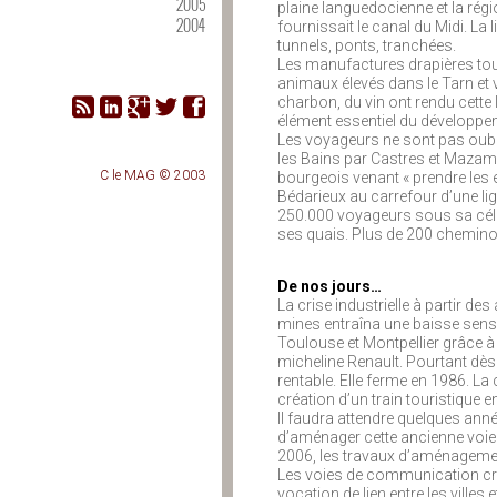
2005
plaine languedocienne et la rég
2004
fournissait le canal du Midi. La 
tunnels, ponts, tranchées.
Les manufactures drapières tou
animaux élevés dans le Tarn et
charbon, du vin ont rendu cette 
élément essentiel du développe
Les voyageurs ne sont pas oubli
les Bains par Castres et Mazamet
C le MAG © 2003
bourgeois venant « prendre les 
Bédarieux au carrefour d’une li
250.000 voyageurs sous sa cél
ses quais. Plus de 200 cheminots 
De nos jours…
La crise industrielle à partir des
mines entraîna une baisse sensib
Toulouse et Montpellier grâce à
micheline Renault. Pourtant dès
rentable. Elle ferme en 1986. La c
création d’un train touristique e
Il faudra attendre quelques anné
d’aménager cette ancienne voie d
2006, les travaux d’aménagemen
Les voies de communication crée
vocation de lien entre les villes