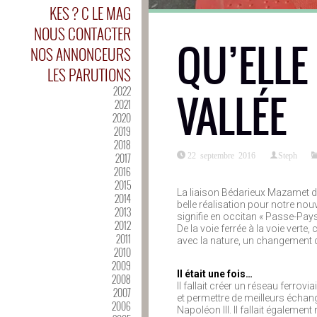
KES ? C LE MAG
NOUS CONTACTER
QU’ELLE
NOS ANNONCEURS
LES PARUTIONS
2022
VALLÉE
2021
2020
2019
2018
22 septembre 2016
Steph
2017
2016
2015
La liaison Bédarieux Mazamet de
2014
belle réalisation pour notre nou
2013
signifie en occitan « Passe-Pays
2012
De la voie ferrée à la voie vert
2011
avec la nature, un changement de 
2010
2009
Il était une fois…
2008
Il fallait créer un réseau ferrovi
2007
et permettre de meilleurs échang
2006
Napoléon III. Il fallait égalemen