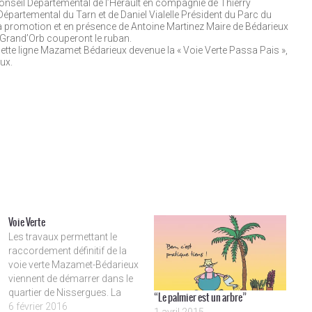
onseil Départemental de l’Hérault en compagnie de Thierry
épartemental du Tarn et de Daniel Vialelle Président du Parc du
 promotion et en présence de Antoine Martinez Maire de Bédarieux
Grand’Orb couperont le ruban.
cette ligne Mazamet Bédarieux devenue la « Voie Verte Passa Pais »,
ux.
Voie Verte
Les travaux permettant le
raccordement définitif de la
voie verte Mazamet-Bédarieux
viennent de démarrer dans le
quartier de Nissergues. La
“Le palmier est un arbre”
voie devrait être définitivement
6 février 2016