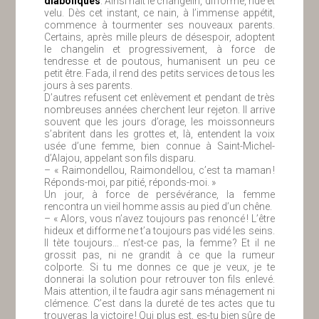
diaboliques
. Ainsi naît le changelin, difforme, ridé et
velu. Dès cet instant, ce nain, à l’immense appétit,
commence à tourmenter ses nouveaux parents.
Certains, après mille pleurs de désespoir, adoptent
le changelin et progressivement, à force de
tendresse et de poutous, humanisent un peu ce
petit être. Fada, il rend des petits services de tous les
jours à ses parents.
D’autres refusent cet enlèvement et pendant de très
nombreuses années cherchent leur rejeton. Il arrive
souvent que les jours d’orage, les moissonneurs
s’abritent dans les grottes et, là, entendent la voix
usée d’une femme, bien connue à Saint-Michel-
d’Alajou, appelant son fils disparu.
– « Raimondellou, Raimondellou, c’est ta maman !
Réponds-moi, par pitié, réponds-moi. »
Un jour, à force de persévérance, la femme
rencontra un vieil homme assis au pied d’un chêne.
– « Alors, vous n’avez toujours pas renoncé ! L’être
hideux et difforme ne t’a toujours pas vidé les seins.
Il tète toujours… n’est-ce pas, la femme ? Et il ne
grossit pas, ni ne grandit à ce que la rumeur
colporte. Si tu me donnes ce que je veux, je te
donnerai la solution pour retrouver ton fils enlevé.
Mais attention, il te faudra agir sans ménagement ni
clémence. C’est dans la dureté de tes actes que tu
trouveras la victoire ! Qui plus est, es-tu bien sûre de