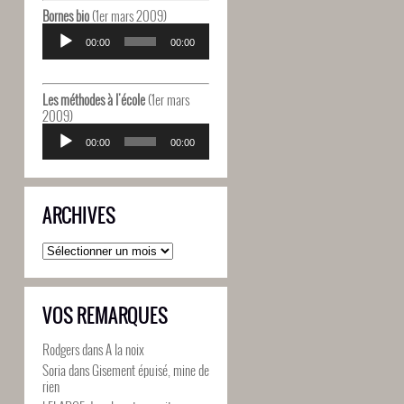
Bornes bio
(1er mars 2009)
Lecteur
audio
00:00
00:00
Les méthodes à l'école
(1er mars
2009)
Lecteur
audio
00:00
00:00
ARCHIVES
Archives
VOS REMARQUES
Rodgers
dans
A la noix
Soria
dans
Gisement épuisé, mine de
rien