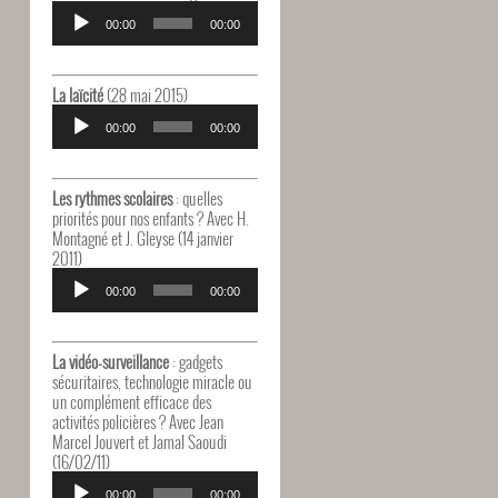
Lecteur
audio
00:00
00:00
La laïcité
(28 mai 2015)
Lecteur
audio
00:00
00:00
Les rythmes scolaires
: quelles
priorités pour nos enfants ? Avec H.
Montagné et J. Gleyse (14 janvier
2011)
Lecteur
audio
00:00
00:00
La vidéo-surveillance
: gadgets
sécuritaires, technologie miracle ou
un complément efficace des
activités policières ? Avec Jean
Marcel Jouvert et Jamal Saoudi
(16/02/11)
Lecteur
00:00
00:00