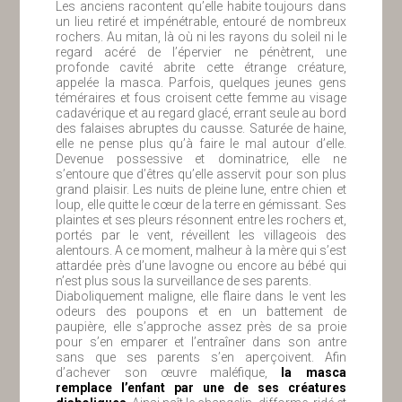
Les anciens racontent qu’elle habite toujours dans
un lieu retiré et impénétrable, entouré de nombreux
rochers. Au mitan, là où ni les rayons du soleil ni le
regard acéré de l’épervier ne pénètrent, une
profonde cavité abrite cette étrange créature,
appelée la masca. Parfois, quelques jeunes gens
téméraires et fous croisent cette femme au visage
cadavérique et au regard glacé, errant seule au bord
des falaises abruptes du causse. Saturée de haine,
elle ne pense plus qu’à faire le mal autour d’elle.
Devenue possessive et dominatrice, elle ne
s’entoure que d’êtres qu’elle asservit pour son plus
grand plaisir. Les nuits de pleine lune, entre chien et
loup, elle quitte le cœur de la terre en gémissant. Ses
plaintes et ses pleurs résonnent entre les rochers et,
portés par le vent, réveillent les villageois des
alentours. A ce moment, malheur à la mère qui s’est
attardée près d’une lavogne ou encore au bébé qui
n’est plus sous la surveillance de ses parents.
Diaboliquement maligne, elle flaire dans le vent les
odeurs des poupons et en un battement de
paupière, elle s’approche assez près de sa proie
pour s’en emparer et l’entraîner dans son antre
sans que ses parents s’en aperçoivent. Afin
d’achever son œuvre maléfique,
la masca
remplace l’enfant par une de ses créatures