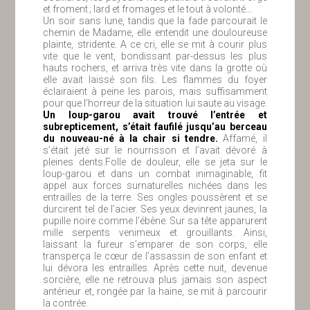
et froment ; lard et fromages et le tout à volonté…
Un soir sans lune, tandis que la fade parcourait le
chemin de Madame, elle entendit une douloureuse
plainte, stridente. A ce cri, elle se mit à courir plus
vite que le vent, bondissant par-dessus les plus
hauts rochers, et arriva très vite dans la grotte où
elle avait laissé son fils. Les flammes du foyer
éclairaient à peine les parois, mais suffisamment
pour que l’horreur de la situation lui saute au visage.
Un loup-garou avait trouvé l’entrée et
subrepticement, s’était faufilé jusqu’au berceau
du nouveau-né à la chair si tendre.
Affamé, il
s’était jeté sur le nourrisson et l’avait dévoré à
pleines dents.Folle de douleur, elle se jeta sur le
loup-garou et dans un combat inimaginable, fit
appel aux forces surnaturelles nichées dans les
entrailles de la terre. Ses ongles poussèrent et se
durcirent tel de l’acier. Ses yeux devinrent jaunes, la
pupille noire comme l’ébène. Sur sa tête apparurent
mille serpents venimeux et grouillants. Ainsi,
laissant la fureur s’emparer de son corps, elle
transperça le cœur de l’assassin de son enfant et
lui dévora les entrailles. Après cette nuit, devenue
sorcière, elle ne retrouva plus jamais son aspect
antérieur et, rongée par la haine, se mit à parcourir
la contrée.