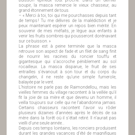
buisson épineux tout proche. Dans un dernier
soupir, la masca remercie le vieux chasseur, au
grand étonnement de tous.
– « Merci à toi, toi qui me pourchasses depuis tant
de temps ! Tu me délivres de la malédiction et je
peux maintenant espérer un repos bien mérité. En
souvenir de mes méfaits, je lègue aux enfants à
venir les fruits sombres qui pousseront dorénavant
sur ce buisson. »
La phrase est à peine terminée que la masca
retrouve son aspect de fade et un filet de sang finit
de nourrir les racines du roncier touffu et
gigantesque qui s’accroche péniblement au sol
rocailleux. La masca disparue, le fruit de ses
entrailles s’évanouit à son tour et du corps du
changelin, il ne reste qu’une simple fumerole,
balayée par le vent.
L’histoire ne parle pas de Raimondellou, mais les
vieilles femmes du village racontent à la veillée qu’il
fit la joie de sa mère et que devenu un homme, il
veilla toujours sur celle qui ne l’abandonna jamais.
Certains chasseurs racontent l’avoir vu rôder
plusieurs dizaines d’années après le décès de sa
mère dans la forêt où il s’était retiré. Il n’aurait pas
vieilli d’une seule année…
Depuis ces temps lointains, les ronciers produisent
durant les grandes vacances d’été de magnifiques