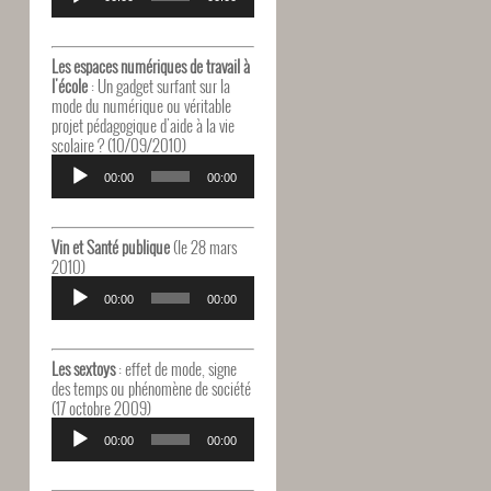
audio
Les espaces numériques de travail à
l'école
: Un gadget surfant sur la
mode du numérique ou véritable
projet pédagogique d'aide à la vie
scolaire ? (10/09/2010)
Lecteur
audio
00:00
00:00
Vin et Santé publique
(le 28 mars
2010)
Lecteur
audio
00:00
00:00
Les sextoys
: effet de mode, signe
des temps ou phénomène de société
(17 octobre 2009)
Lecteur
audio
00:00
00:00