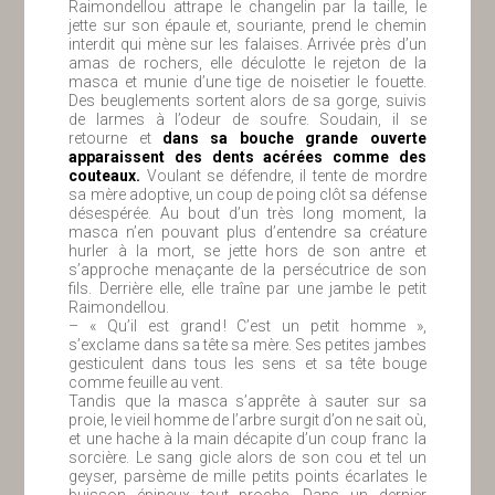
Raimondellou attrape le changelin par la taille, le
jette sur son épaule et, souriante, prend le chemin
interdit qui mène sur les falaises. Arrivée près d’un
amas de rochers, elle déculotte le rejeton de la
masca et munie d’une tige de noisetier le fouette.
Des beuglements sortent alors de sa gorge, suivis
de larmes à l’odeur de soufre. Soudain, il se
retourne et
dans sa bouche grande ouverte
apparaissent des dents acérées comme des
couteaux.
Voulant se défendre, il tente de mordre
sa mère adoptive, un coup de poing clôt sa défense
désespérée. Au bout d’un très long moment, la
masca n’en pouvant plus d’entendre sa créature
hurler à la mort, se jette hors de son antre et
s’approche menaçante de la persécutrice de son
fils. Derrière elle, elle traîne par une jambe le petit
Raimondellou.
– « Qu’il est grand ! C’est un petit homme »,
s’exclame dans sa tête sa mère. Ses petites jambes
gesticulent dans tous les sens et sa tête bouge
comme feuille au vent.
Tandis que la masca s’apprête à sauter sur sa
proie, le vieil homme de l’arbre surgit d’on ne sait où,
et une hache à la main décapite d’un coup franc la
sorcière. Le sang gicle alors de son cou et tel un
geyser, parsème de mille petits points écarlates le