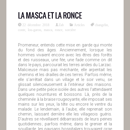
LA MASCA ET LA RONCE
22 décembre 2018
Zab
Articles
changelin
,
conte
,
lou-garou
,
masca
,
ronce
,
sorcière
Promeneur, entends cette mise en garde qui monte
du fond des âges. Anciennement, lorsque les
hommes vivaient encore avec les êtres des forêts
et des ruisseaux, une fée, une fade comme on dit
dans le pays, parcourait les terres arides du Larzac.
Malicieuse mais pas méchante, elle arpentait les
chemins et les drailles de ces terres. Parfois même,
elle s’arrêtait dans un village et le soir venu, se
glissait silencieusement à l’intérieur des maisons.
Dans une petite pièce isolée des autres l’attendaient
quelques nourritures et boissons. Là, près de la
cheminée à la braise rougeoyante, elle imposait ses
mains sur les yeux, la tête ou encore le ventre du
malade. Le lendemain, à l’aube, elle reprenait son
chemin, laissant derrière elle les villageois guéris.
D’autres se réveillaient débarrassés de leurs peines
quotidiennes ; parfois même, dans le grenier et la
souillarde, les paysans hospitaliers trouvaient orge