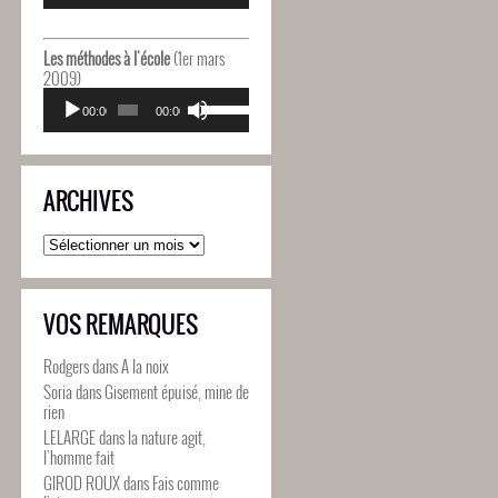
diminuer
flèches
le
haut/bas
volume.
pour
Les méthodes à l'école
(1er mars
augmenter
2009)
ou
Lecteur
Utilisez
diminuer
audio
00:00
00:00
les
le
flèches
volume.
haut/bas
pour
ARCHIVES
augmenter
ou
diminuer
Archives
le
volume.
VOS REMARQUES
Rodgers
dans
A la noix
Soria
dans
Gisement épuisé, mine de
rien
LELARGE
dans
la nature agit,
l’homme fait
GIROD ROUX
dans
Fais comme