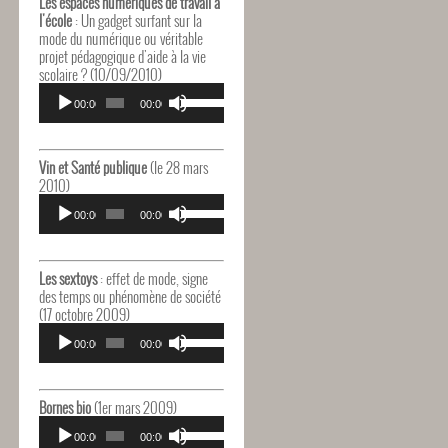
Les espaces numériques de travail à
augmenter
l'école
: Un gadget surfant sur la
ou
mode du numérique ou véritable
diminuer
projet pédagogique d'aide à la vie
le
scolaire ? (10/09/2010)
volume.
Lecteur
Utilisez
audio
00:00
00:00
les
flèches
haut/bas
pour
Vin et Santé publique
(le 28 mars
augmenter
2010)
ou
Lecteur
Utilisez
diminuer
audio
00:00
00:00
les
le
flèches
volume.
haut/bas
pour
Les sextoys
: effet de mode, signe
augmenter
des temps ou phénomène de société
ou
(17 octobre 2009)
diminuer
Lecteur
Utilisez
le
audio
00:00
00:00
les
volume.
flèches
haut/bas
pour
Bornes bio
(1er mars 2009)
augmenter
Lecteur
Utilisez
ou
audio
00:00
00:00
les