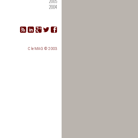
2005
2004
C le MAG © 2003