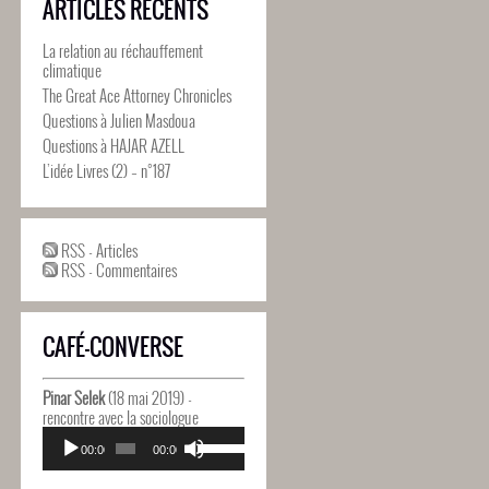
ARTICLES RÉCENTS
La relation au réchauffement
climatique
The Great Ace Attorney Chronicles
Questions à Julien Masdoua
Questions à HAJAR AZELL
L’idée Livres (2) – n°187
RSS - Articles
RSS - Commentaires
CAFÉ-CONVERSE
Pinar Selek
(18 mai 2019) -
rencontre avec la sociologue
Lecteur
Utilisez
audio
00:00
00:00
les
flèches