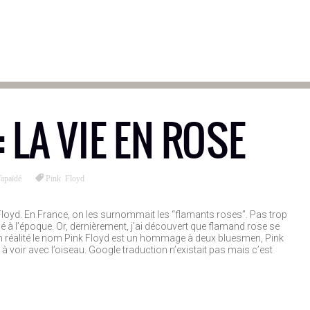
: LA VIE EN ROSE
Tapaïdé
Pink Floyd
 Floyd. En France, on les surnommait les “flamants roses”. Pas trop
ifié à l’époque. Or, dernièrement, j’ai découvert que flamand rose se
 En réalité le nom Pink Floyd est un hommage à deux bluesmen, Pink
à voir avec l’oiseau. Google traduction n’existait pas mais c’est