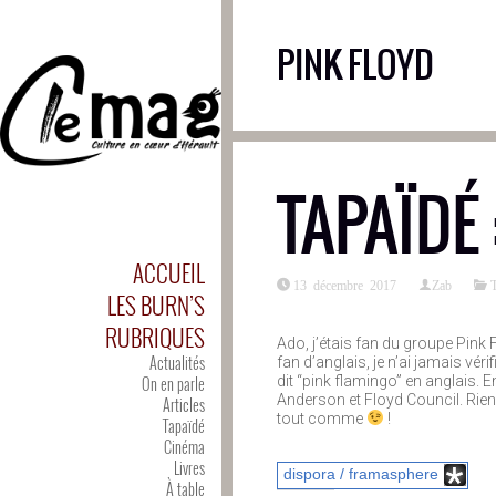
PINK FLOYD
TAPAÏDÉ 
ACCUEIL
13 décembre 2017
Zab
LES BURN’S
RUBRIQUES
Ado, j’étais fan du groupe Pink
Actualités
fan d’anglais, je n’ai jamais vér
On en parle
dit “pink flamingo” en anglais.
Anderson et Floyd Council. Rien 
Articles
tout comme
!
Tapaïdé
Cinéma
Livres
dispora / framasphere
À table