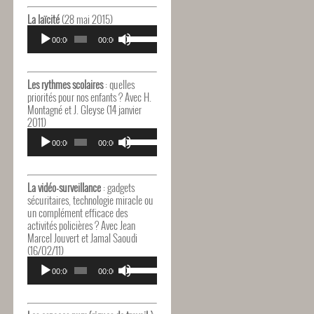
haut/bas
pour
La laïcité
(28 mai 2015)
augmenter
Lecteur
Utilisez
ou
audio
00:00
00:00
les
diminuer
flèches
le
haut/bas
volume.
pour
Les rythmes scolaires
: quelles
augmenter
priorités pour nos enfants ? Avec H.
ou
Montagné et J. Gleyse (14 janvier
diminuer
2011)
le
Lecteur
Utilisez
volume.
audio
00:00
00:00
les
flèches
haut/bas
pour
La vidéo-surveillance
: gadgets
augmenter
sécuritaires, technologie miracle ou
ou
un complément efficace des
diminuer
activités policières ? Avec Jean
le
Marcel Jouvert et Jamal Saoudi
volume.
(16/02/11)
Lecteur
Utilisez
audio
00:00
00:00
les
flèches
haut/bas
pour