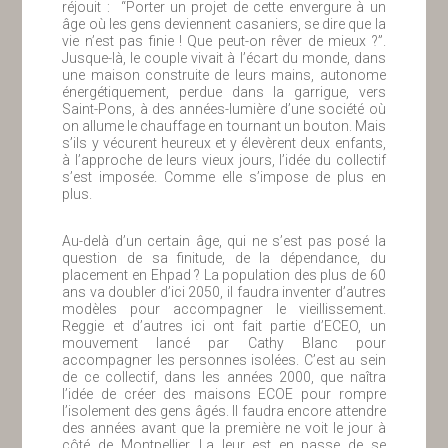
réjouit : “Porter un projet de cette envergure à un
âge où les gens deviennent casaniers, se dire que la
vie n’est pas finie ! Que peut-on rêver de mieux ?”.
Jusque-là, le couple vivait à l’écart du monde, dans
une maison construite de leurs mains, autonome
énergétiquement, perdue dans la garrigue, vers
Saint-Pons, à des années-lumière d’une société où
on allume le chauffage en tournant un bouton. Mais
s’ils y vécurent heureux et y élevèrent deux enfants,
à l’approche de leurs vieux jours, l’idée du collectif
s’est imposée. Comme elle s’impose de plus en
plus.
Au-delà d’un certain âge, qui ne s’est pas posé la
question de sa finitude, de la dépendance, du
placement en Ehpad ? La population des plus de 60
ans va doubler d’ici 2050, il faudra inventer d’autres
modèles pour accompagner le vieillissement.
Reggie et d’autres ici ont fait partie d’ECEO, un
mouvement lancé par Cathy Blanc pour
accompagner les personnes isolées. C’est au sein
de ce collectif, dans les années 2000, que naîtra
l’idée de créer des maisons ECOE pour rompre
l’isolement des gens âgés. Il faudra encore attendre
des années avant que la première ne voit le jour à
côté de Montpellier. La leur est en passe de se