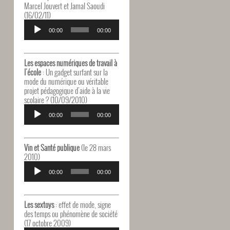
Marcel Jouvert et Jamal Saoudi
(16/02/11)
Lecteur
audio
00:00
00:00
Les espaces numériques de travail à
l'école
: Un gadget surfant sur la
mode du numérique ou véritable
projet pédagogique d'aide à la vie
scolaire ? (10/09/2010)
Lecteur
audio
00:00
00:00
Vin et Santé publique
(le 28 mars
2010)
Lecteur
audio
00:00
00:00
Les sextoys
: effet de mode, signe
des temps ou phénomène de société
(17 octobre 2009)