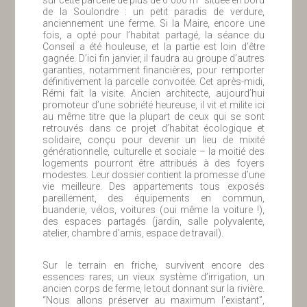
de la Soulondre : un petit paradis de verdure,
anciennement une ferme. Si la Maire, encore une
fois, a opté pour l’habitat partagé, la séance du
Conseil a été houleuse, et la partie est loin d’être
gagnée. D’ici fin janvier, il faudra au groupe d’autres
garanties, notamment financières, pour remporter
définitivement la parcelle convoitée. Cet après-midi,
Rémi fait la visite. Ancien architecte, aujourd’hui
promoteur d’une sobriété heureuse, il vit et milite ici
au même titre que la plupart de ceux qui se sont
retrouvés dans ce projet d’habitat écologique et
solidaire, conçu pour devenir un lieu de mixité
générationnelle, culturelle et sociale – la moitié des
logements pourront être attribués à des foyers
modestes. Leur dossier contient la promesse d’une
vie meilleure. Des appartements tous exposés
pareillement, des équipements en commun,
buanderie, vélos, voitures (oui même la voiture !),
des espaces partagés (jardin, salle polyvalente,
atelier, chambre d’amis, espace de travail).
Sur le terrain en friche, survivent encore des
essences rares, un vieux système d’irrigation, un
ancien corps de ferme, le tout donnant sur la rivière.
“Nous allons préserver au maximum l’existant”,