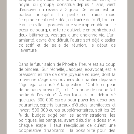
noyau du groupe, constitué depuis 4 ans, vient
d’essuyer un revers à Gignac. Ce terrain est un
cadeau inespéré. La pente est raide mais
l’emplacement reste idéal, en lisière de forêt, tout en
étant en ville. Il possède une vue imprenable sur le
cœur de bourg, une terre cultivable en contrebas et
deux bâtiments, vestiges d’une ancienne vie. L’un,
amianté, devra être détruit, l’autre sert déjà d’atelier
collectif et de salle de réunion, le début de
l’aventure.
Dans le futur salon de Phoebe, l’heure est au coup
de pinceau. Sur l’échelle, Jacques, ex-avocat, est le
président en titre de cette joyeuse équipée, dont la
moyenne d’âge des ouvriers du chantier dépasse
l’âge légal autorisé. À la question : “Ont-ils eu peur
de ne pas y arriver ?”, il rit : “La prise de risque fait
partie de l’aventure”. À eux tous, ils ont déboursé
quelques 300 000 euros pour payer les dépenses
courantes, experts, bureaux d’études, architectes, et
investi 500 000 euros supplémentaires, soit les 25
% du budget exigé par les administrations, les
politiques, les banques, avant d’étudier le dossier. À
chaque étape, il faut réexpliquer ce qu’est une
coopérative d’habitants : la possibilité pour des