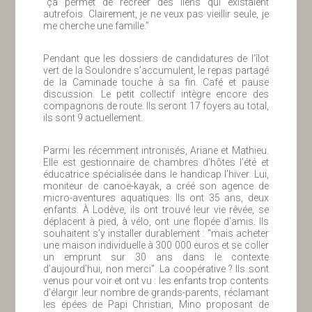
“ça permet de récréer des liens qui existaient
autrefois. Clairement, je ne veux pas vieillir seule, je
me cherche une famille.”
Pendant que les dossiers de candidatures de l’îlot
vert de la Soulondre s’accumulent, le repas partagé
de la Caminade touche à sa fin. Café et pause
discussion. Le petit collectif intègre encore des
compagnons de route. Ils seront 17 foyers au total,
ils sont 9 actuellement.
Parmi les récemment intronisés, Ariane et Mathieu.
Elle est gestionnaire de chambres d’hôtes l’été et
éducatrice spécialisée dans le handicap l’hiver. Lui,
moniteur de canoë-kayak, a créé son agence de
micro-aventures aquatiques. Ils ont 35 ans, deux
enfants. À Lodève, ils ont trouvé leur vie rêvée, se
déplacent à pied, à vélo, ont une flopée d’amis. Ils
souhaitent s’y installer durablement : “mais acheter
une maison individuelle à 300 000 euros et se coller
un emprunt sur 30 ans dans le contexte
d’aujourd’hui, non merci”. La coopérative ? Ils sont
venus pour voir et ont vu : les enfants trop contents
d’élargir leur nombre de grands-parents, réclamant
les épées de Papi Christian, Mino proposant de