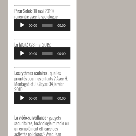
Pinar Selek
(18 mai 2019) -
rencontre avec la sociologue
Lecteur
audio
00:00
00:00
La laïcité
(28 mai 2015)
Lecteur
audio
00:00
00:00
Les rythmes scolaires
: quelles
priorités pour nos enfants ? Avec H.
Montagné et J. Gleyse (14 janvier
2011)
Lecteur
audio
00:00
00:00
La vidéo-surveillance
: gadgets
sécuritaires, technologie miracle ou
un complément efficace des
activités policières ? Avec Jean