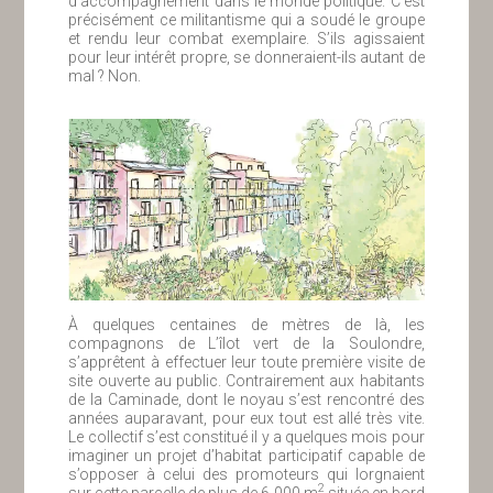
d’accompagnement dans le monde politique. C’est
précisément ce militantisme qui a soudé le groupe
et rendu leur combat exemplaire. S’ils agissaient
pour leur intérêt propre, se donneraient-ils autant de
mal ? Non.
À quelques centaines de mètres de là, les
compagnons de L’îlot vert de la Soulondre,
s’apprêtent à effectuer leur toute première visite de
site ouverte au public. Contrairement aux habitants
de la Caminade, dont le noyau s’est rencontré des
années auparavant, pour eux tout est allé très vite.
Le collectif s’est constitué il y a quelques mois pour
imaginer un projet d’habitat participatif capable de
s’opposer à celui des promoteurs qui lorgnaient
2
sur cette parcelle de plus de 6 000 m
située en bord