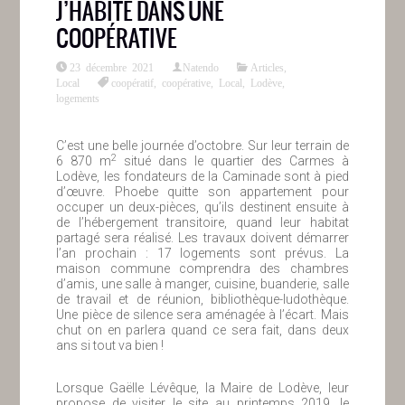
J’HABITE DANS UNE
COOPÉRATIVE
23 décembre 2021
Natendo
Articles
,
Local
coopératif
,
coopérative
,
Local
,
Lodève
,
logements
C’est une belle journée d’octobre. Sur leur terrain de
2
6 870 m
situé dans le quartier des Carmes à
Lodève, les fondateurs de la Caminade sont à pied
d’œuvre. Phoebe quitte son appartement pour
occuper un deux-pièces, qu’ils destinent ensuite à
de l’hébergement transitoire, quand leur habitat
partagé sera réalisé. Les travaux doivent démarrer
l’an prochain : 17 logements sont prévus. La
maison commune comprendra des chambres
d’amis, une salle à manger, cuisine, buanderie, salle
de travail et de réunion, bibliothèque-ludothèque.
Une pièce de silence sera aménagée à l’écart. Mais
chut on en parlera quand ce sera fait, dans deux
ans si tout va bien !
Lorsque Gaëlle Lévêque, la Maire de Lodève, leur
propose de visiter le site au printemps 2019, le