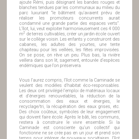
ajoute Rémi, puis désignant les bandes rouges et
blanches tendues par les communaux au milieu du
parc luxuriant “le bâtiment qu’avaient prévu de
réaliser les promoteurs concurrents aurait
condamné une grande partie des espaces verts”.
L’îlot, lui, veut exploiter harmonieusement ces 4 000
2
m
de terres cultivables, créer un jardin école ouvert
sur le collège voisin. Les enfants y construiront des
cabanes, les adultes des yourtes, une tente
chapiteau pour les veillées, les fêtes improvisées.
On se pose, on rêve un peu. Plus bas, la rivière
veillera dans son lit, sagement, entourée d’espèces
endémiques que l’on préservera.
Vous l’aurez compris, l’îlot comme la Caminade se
veulent des modèles d’habitat éco-responsables.
Les deux ont privilégié l’emploi de matériaux locaux
et d’énergies renouvelables, la réduction de la
consommation des eaux et énergies, le
recyclage/tri, la récupération des eaux grises, etc.
Des choix coûteux, symboles de leur engagement
qui doivent faire école. Après le bâti, les communs,
restera à construire le vivre ensemble. Si la
Caminade est consciente qu’un collectif qui
fonctionne ne se crée pas en un jour et prend son
temps pour intégrer de nouveaux sociétaires, l’îlot