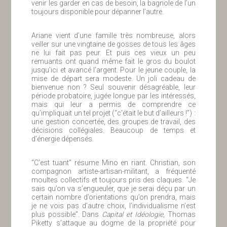
venir les garder en cas de besoin, la bagnole de l’un
toujours disponible pour dépanner l’autre.
Ariane vient d’une famille très nombreuse, alors
veiller sur une vingtaine de gosses de tous les âges
ne lui fait pas peur. Et puis ces vieux un peu
remuants ont quand même fait le gros du boulot
jusqu’ici et avancé l’argent. Pour le jeune couple, la
mise de départ sera modeste. Un joli cadeau de
bienvenue non ? Seul souvenir désagréable, leur
période probatoire, jugée longue par les intéressés,
mais qui leur a permis de comprendre ce
qu’impliquait un tel projet (“c’était le but d’ailleurs !”) :
une gestion concertée, des groupes de travail, des
décisions collégiales. Beaucoup de temps et
d’énergie dépensés.
“C’est tuant” résume Mino en riant. Christian, son
compagnon artiste-artisan-militant, a fréquenté
moultes collectifs et toujours pris des claques. “Je
sais qu’on va s’engueuler, que je serai déçu par un
certain nombre d’orientations qu’on prendra, mais
je ne vois pas d’autre choix, l’individualisme n’est
plus possible”. Dans
Capital et Idéologie
, Thomas
Piketty s’attaque au dogme de la propriété pour