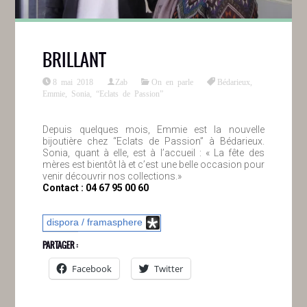
BRILLANT
8 mai 2018
Zab
On en parle
Bédarieux
,
Emmie
,
Sonia
,
“Eclats de Passion”
Depuis quelques mois, Emmie est la nouvelle
bijoutière chez “Eclats de Passion” à Bédarieux.
Sonia, quant à elle, est à l’accueil : « La fête des
mères est bientôt là et c’est une belle occasion pour
venir découvrir nos collections.»
Contact : 04 67 95 00 60
dispora / framasphere
PARTAGER :
Facebook
Twitter