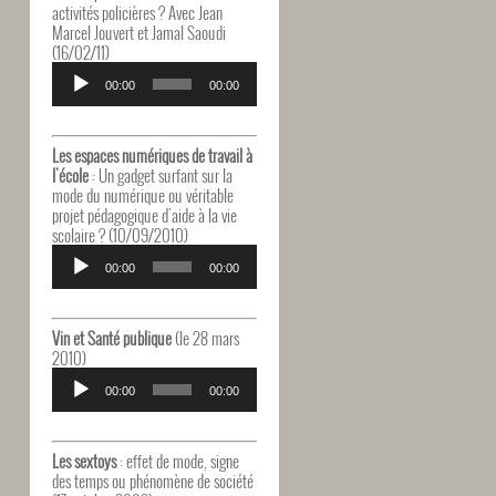
activités policières ? Avec Jean
Marcel Jouvert et Jamal Saoudi
(16/02/11)
Lecteur
audio
00:00
00:00
Les espaces numériques de travail à
l'école
: Un gadget surfant sur la
mode du numérique ou véritable
projet pédagogique d'aide à la vie
scolaire ? (10/09/2010)
Lecteur
audio
00:00
00:00
Vin et Santé publique
(le 28 mars
2010)
Lecteur
audio
00:00
00:00
Les sextoys
: effet de mode, signe
des temps ou phénomène de société