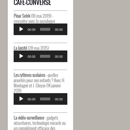
CAFÉ-CONVERSE
Pinar Selek
(18 mai 2019) -
rencontre avec la sociologue
Lecteur
audio
00:00
00:00
La laïcité
(28 mai 2015)
Lecteur
audio
00:00
00:00
Les rythmes scolaires
: quelles
priorités pour nos enfants ? Avec H.
Montagné et J. Gleyse (14 janvier
2011)
Lecteur
audio
00:00
00:00
La vidéo-surveillance
: gadgets
sécuritaires, technologie miracle ou
un complément efficace des