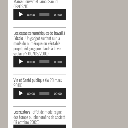
Marcel Jouvert et Jamal Saoudi
(16/02/11)
Lecteur
audio
00:00
00:00
Les espaces numériques de travail à
l'école
: Un gadget surfant sur la
mode du numérique ou véritable
projet pédagogique d'aide à la vie
scolaire ? (10/09/2010)
Lecteur
audio
00:00
00:00
Vin et Santé publique
(le 28 mars
2010)
Lecteur
audio
00:00
00:00
Les sextoys
: effet de mode, signe
des temps ou phénomène de société
(17 octobre 2009)
Lecteur