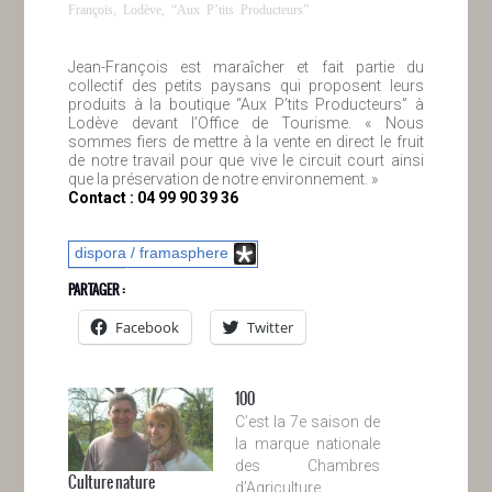
François
,
Lodève
,
“Aux P’tits Producteurs”
Jean-François est maraîcher et fait partie du
collectif des petits paysans qui proposent leurs
produits à la boutique “Aux P’tits Producteurs” à
Lodève devant l’Office de Tourisme. « Nous
sommes fiers de mettre à la vente en direct le fruit
de notre travail pour que vive le circuit court ainsi
que la préservation de notre environnement. »
Contact : 04 99 90 39 36
dispora / framasphere
PARTAGER :
Facebook
Twitter
100
C’est la 7e saison de
la marque nationale
des Chambres
Culture nature
d’Agriculture