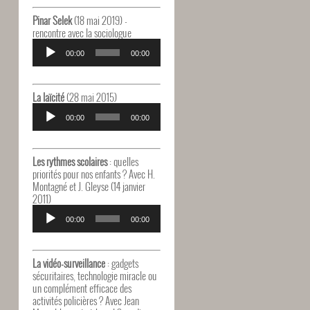
Pinar Selek
(18 mai 2019) -
rencontre avec la sociologue
Lecteur
audio
00:00
00:00
La laïcité
(28 mai 2015)
Lecteur
audio
00:00
00:00
Les rythmes scolaires
: quelles
priorités pour nos enfants ? Avec H.
Montagné et J. Gleyse (14 janvier
2011)
Lecteur
audio
00:00
00:00
La vidéo-surveillance
: gadgets
sécuritaires, technologie miracle ou
un complément efficace des
activités policières ? Avec Jean