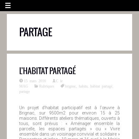
PARTAGE
L’HABITAT PARTAGÉ
15 mars 2016
C le
MAG
Rubriques
brignac
,
habita
,
habitat partagé
,
partage
Un projet d’habitat participatif est à l’œuvre à
Brignac, sur 9500m2 pour environ 15 à 25
maisons. Différents ateliers thématiques, ouverts à
tous, sont prévus : « Aménager ensemble la
parcelle, les espaces partagés » ou « Vivre
ensemble dans un voisinage convivial et solidaire »