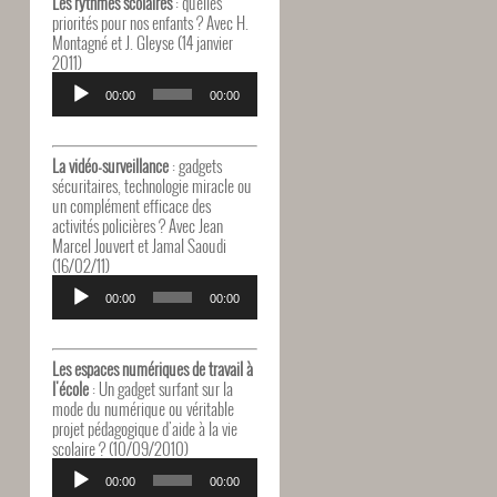
Les rythmes scolaires
: quelles
priorités pour nos enfants ? Avec H.
Montagné et J. Gleyse (14 janvier
2011)
Lecteur
audio
00:00
00:00
La vidéo-surveillance
: gadgets
sécuritaires, technologie miracle ou
un complément efficace des
activités policières ? Avec Jean
Marcel Jouvert et Jamal Saoudi
(16/02/11)
Lecteur
audio
00:00
00:00
Les espaces numériques de travail à
l'école
: Un gadget surfant sur la
mode du numérique ou véritable
projet pédagogique d'aide à la vie
scolaire ? (10/09/2010)
Lecteur
audio
00:00
00:00