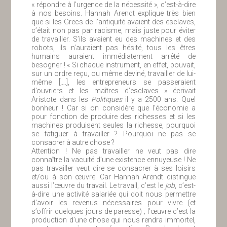
« répondre à l’urgence de la nécessité », c’est-à-dire
à nos besoins. Hannah Arendt explique très bien
que si les Grecs de l’antiquité avaient des esclaves,
c’était non pas par racisme, mais juste pour éviter
de travailler. S’ils avaient eu des machines et des
robots, ils n’auraient pas hésité, tous les êtres
humains auraient immédiatement arrêté de
besogner ! « Si chaque instrument, en effet, pouvait,
sur un ordre reçu, ou même deviné, travailler de lui-
même [….], les entrepreneurs se passeraient
d’ouvriers et les maîtres d’esclaves » écrivait
Aristote dans les
Politiques
il y a 2500 ans. Quel
bonheur ! Car si on considère que l’économie a
pour fonction de produire des richesses et si les
machines produisent seules la richesse, pourquoi
se fatiguer à travailler ? Pourquoi ne pas se
consacrer à autre chose ?
Attention ! Ne pas travailler ne veut pas dire
connaître la vacuité d’une existence ennuyeuse ! Ne
pas travailler veut dire se consacrer à ses loisirs
et/ou à son œuvre. Car Hannah Arendt distingue
aussi l’œuvre du travail. Le travail, c’est le
job
, c’est-
à-dire une activité salariée qui doit nous permettre
d’avoir les revenus nécessaires pour vivre (et
s’offrir quelques jours de paresse) ; l’œuvre c’est la
production d’une chose qui nous rendra immortel,