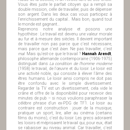
Vous êtes juste le parfait citoyen qui a rempli sa
double mission, celle de travailler, puis de dépenser
son argent. Dans les deux cas vous participez à
l’enrichissement du capital… Mais bon, quand tout
le monde est gagnant…
Reprenons notre analyse et posons une
hypothèse : Le travail est devenu une valeur morale
au fur et à mesure des siècles. Il devient important
de travailler non pas parce que c’est nécessaire,
mais parce que c’est
bien
. Ne pas travailler, c’est
mal
. Mais qu’est-ce que le travail ?
Hannah Arendt
,
philosophe allemande contemporaine (1906-1975)
distinguait dans
La condition de l’homme moderne
(1958) le travail, de l’œuvre et du loisir. Le loisir est
une activité noble, qui consiste à élever l’âme des
êtres humains. Le loisir ainsi compris ne doit pas
être confondu avec le simple divertissement.
Regarder la TV est un divertissement, cela vide le
crâne et offre de la disponibilité pour recevoir des
minutes de pub – si nous voulions paraphraser la
célèbre phrase d’un ex-PDG de TF1. Le loisir au
contraire est construction : jouer de la musique,
pratiquer un sport, lire, aller au cinéma (certains
films du moins), c’est du loisir. Les grecs adoraient
les loisirs et méprisaient le travail qui, pour eux, était
se rabaisser au niveau animal. Car travailler, c’est