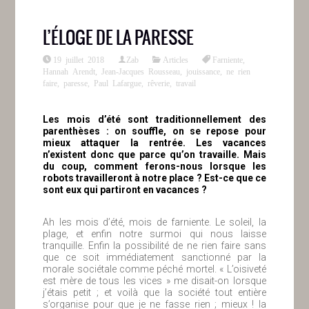
L’ÉLOGE DE LA PARESSE
19 juillet 2018
Zab
Articles
Farniente
,
Hannah Arendt
,
Jean-Jacques Rousseau
,
jouissance
,
ne rien
faire
,
paresse
,
Paul Lafargue
,
rêverie
,
travail
Les mois d’été sont traditionnellement des
parenthèses : on souffle, on se repose pour
mieux attaquer la rentrée. Les vacances
n’existent donc que parce qu’on travaille. Mais
du coup, comment ferons-nous lorsque les
robots travailleront à notre place ? Est-ce que ce
sont eux qui partiront en vacances ?
Ah les mois d’été, mois de farniente. Le soleil, la
plage, et enfin notre surmoi qui nous laisse
tranquille. Enfin la possibilité de ne rien faire sans
que ce soit immédiatement sanctionné par la
morale sociétale comme péché mortel. « L’oisiveté
est mère de tous les vices » me disait-on lorsque
j’étais petit ; et voilà que la société tout entière
s’organise pour que je ne fasse rien ; mieux ! la