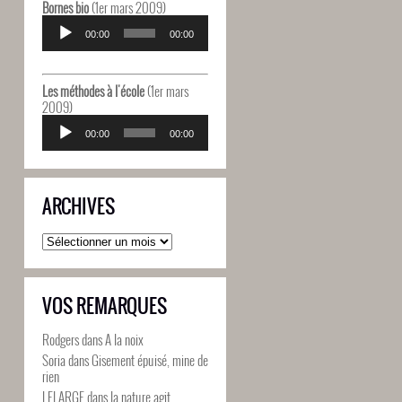
Bornes bio
(1er mars 2009)
Lecteur
audio
00:00
00:00
Les méthodes à l'école
(1er mars
2009)
Lecteur
audio
00:00
00:00
ARCHIVES
Archives
VOS REMARQUES
Rodgers
dans
A la noix
Soria
dans
Gisement épuisé, mine de
rien
LELARGE
dans
la nature agit,