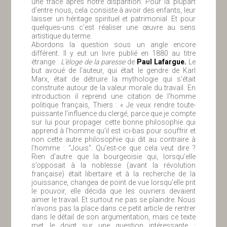
une trace après notre disparition. Pour la plupart
d’entre nous, cela consiste à avoir des enfants, leur
laisser un héritage spirituel et patrimonial. Et pour
quelques-uns c’est réaliser une œuvre au sens
artistique du terme.
Abordons la question sous un angle encore
différent. Il y eut un livre publié en 1880 au titre
étrange :
L’éloge de la paresse
de
Paul Lafargue.
Le
but avoué de l’auteur, qui était le gendre de Karl
Marx, était de détruire la mythologie qui s’était
construite autour de la valeur morale du travail. En
introduction il reprend une citation de l’homme
politique français, Thiers : « Je veux rendre toute-
puissante l’influence du clergé, parce que je compte
sur lui pour propager cette bonne philosophie qui
apprend à l’homme qu’il est ici-bas pour souffrir et
non cette autre philosophie qui dit au contraire à
l’homme : “Jouis”. Qu’est-ce que cela veut dire ?
Rien d’autre que la bourgeoisie qui, lorsqu’elle
s’opposait à la noblesse (avant la révolution
française) était libertaire et à la recherche de la
jouissance, changea de point de vue lorsqu’elle prit
le pouvoir, elle décida que les ouvriers devaient
aimer le travail. Et surtout ne pas se plaindre. Nous
n’avons pas la place dans ce petit article de rentrer
dans le détail de son argumentation, mais ce texte
met le doigt sur une question intéressante :