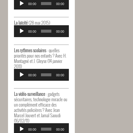
audio
00:00
00:00
La laïcité
(28 mai 2015)
Lecteur
audio
00:00
00:00
Les rythmes scolaires
: quelles
priorités pour nos enfants ? Avec H.
Montagné et J. Gleyse (14 janvier
2011)
Lecteur
audio
00:00
00:00
La vidéo-surveillance
: gadgets
sécuritaires, technologie miracle ou
un complément efficace des
activités policières ? Avec Jean
Marcel Jouvert et Jamal Saoudi
(16/02/11)
Lecteur
audio
00:00
00:00