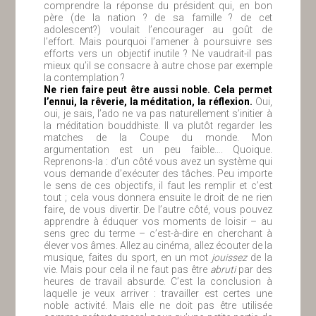
comprendre la réponse du président qui, en bon
père (de la nation ? de sa famille ? de cet
adolescent?) voulait l’encourager au goût de
l’effort. Mais pourquoi l’amener à poursuivre ses
efforts vers un objectif inutile ? Ne vaudrait-il pas
mieux qu’il se consacre à autre chose par exemple
la contemplation ?
Ne rien faire peut être aussi noble. Cela permet
l’ennui, la rêverie, la méditation, la réflexion.
Oui,
oui, je sais, l’ado ne va pas naturellement s’initier à
la méditation bouddhiste. Il va plutôt regarder les
matches de la Coupe du monde. Mon
argumentation est un peu faible…. Quoique.
Reprenons-la : d’un côté vous avez un système qui
vous demande d’exécuter des tâches. Peu importe
le sens de ces objectifs, il faut les remplir et c’est
tout ; cela vous donnera ensuite le droit de ne rien
faire, de vous divertir. De l’autre côté, vous pouvez
apprendre à éduquer vos moments de loisir – au
sens grec du terme – c’est-à-dire en cherchant à
élever vos âmes. Allez au cinéma, allez écouter de la
musique, faites du sport, en un mot
jouissez
de la
vie. Mais pour cela il ne faut pas être
abruti
par des
heures de travail absurde. C’est la conclusion à
laquelle je veux arriver : travailler est certes une
noble activité. Mais elle ne doit pas être utilisée