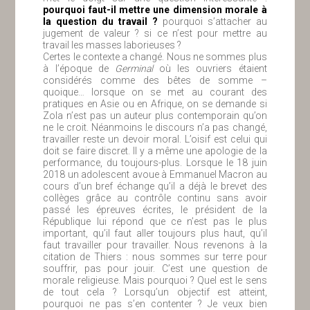
pourquoi faut-il mettre une dimension morale à
la question du travail ?
pourquoi s’attacher au
jugement de valeur ? si ce n’est pour mettre au
travail les masses laborieuses ?
Certes le contexte a changé. Nous ne sommes plus
à l’époque de
Germinal
où les ouvriers étaient
considérés comme des bêtes de somme –
quoique… lorsque on se met au courant des
pratiques en Asie ou en Afrique, on se demande si
Zola n’est pas un auteur plus contemporain qu’on
ne le croit. Néanmoins le discours n’a pas changé,
travailler reste un devoir moral. L’oisif est celui qui
doit se faire discret. Il y a même une apologie de la
performance, du toujours-plus. Lorsque le 18 juin
2018 un adolescent avoue à Emmanuel Macron au
cours d’un bref échange qu’il a déjà le brevet des
collèges grâce au contrôle continu sans avoir
passé les épreuves écrites, le président de la
République lui répond que ce n’est pas le plus
important, qu’il faut aller toujours plus haut, qu’il
faut travailler pour travailler. Nous revenons à la
citation de Thiers : nous sommes sur terre pour
souffrir, pas pour jouir. C’est une question de
morale religieuse. Mais pourquoi ? Quel est le sens
de tout cela ? Lorsqu’un objectif est atteint,
pourquoi ne pas s’en contenter ? Je veux bien