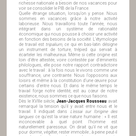
richesse nationale a besoin de nos vacances pour
voir se consolider le PIB de la France.
Quelle étrange situation, lorsqu’on y pense. Nous
sommes en vacances grâce à notre activité
laborieuse. Nous travaillons toute l’année, nous
intégrant dans un système de rationalité
économique qui nous pousse à choisir une activité
en fonction des besoins de la société. L’étymologie
de travail est
tripalium
, ce qui en bas-latin désigne
un instrument de torture, trépied qui servait à
écarteler les malheureux. Même si cette origine est
loin d’être attestée, voire contestée par d’éminents
philologues, elle pose notre rapport contradictoire
avec le travail : à la fois nous le vivons comme une
souffrance, une contrainte. Nous l’opposons aux
loisirs et même à la constitution d’une œuvre pour
certains d’entre nous. Et dans le même temps le
travail forge notre identité, est au cœur de notre
existence, nous sommes ce que nous faisons.
Dès le XVIIIe siècle,
Jean-Jacques Rousseau
avait
remarqué la tension qu’il y avait entre nous et le
travail. Il indiquait dans
L’essai sur l’origine des
langues
ce qu’est la vraie nature humaine : « Il est
inconcevable à quel point l’homme est
naturellement paresseux. On dirait qu’il ne vit que
pour dormir, végéter, rester immobile ; à peine peut-il