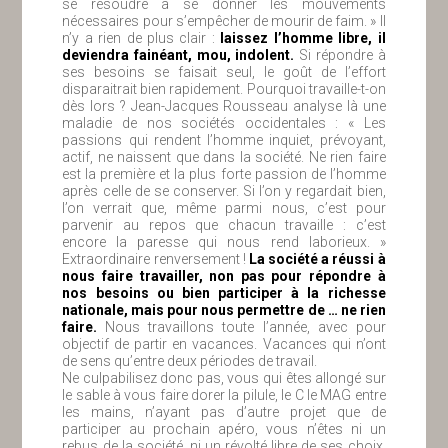
se résoudre à se donner les mouvements
nécessaires pour s’empêcher de mourir de faim. » Il
n’y a rien de plus clair :
laissez l’homme libre, il
deviendra fainéant, mou, indolent.
Si répondre à
ses besoins se faisait seul, le goût de l’effort
disparaitrait bien rapidement. Pourquoi travaille-t-on
dès lors ? Jean-Jacques Rousseau analyse là une
maladie de nos sociétés occidentales : « Les
passions qui rendent l’homme inquiet, prévoyant,
actif, ne naissent que dans la société. Ne rien faire
est la première et la plus forte passion de l’homme
après celle de se conserver. Si l’on y regardait bien,
l’on verrait que, même parmi nous, c’est pour
parvenir au repos que chacun travaille : c’est
encore la paresse qui nous rend laborieux. »
Extraordinaire renversement !
La société a réussi à
nous faire travailler, non pas pour répondre à
nos besoins ou bien participer à la richesse
nationale, mais pour nous permettre de … ne rien
faire.
Nous travaillons toute l’année, avec pour
objectif de partir en vacances. Vacances qui n’ont
de sens qu’entre deux périodes de travail.
Ne culpabilisez donc pas, vous qui êtes allongé sur
le sable à vous faire dorer la pilule, le C le MAG entre
les mains, n’ayant pas d’autre projet que de
participer au prochain apéro, vous n’êtes ni un
rebus de la société, ni un révolté libre de ses choix.