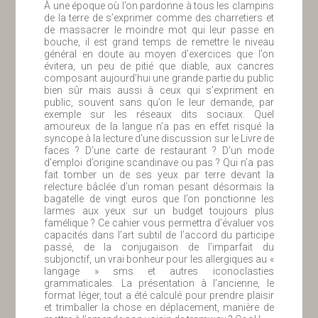
À une époque où l’on pardonne à tous les clampins
de la terre de s’exprimer comme des charretiers et
de massacrer le moindre mot qui leur passe en
bouche, il est grand temps de remettre le niveau
général en doute au moyen d’exercices que l’on
évitera, un peu de pitié que diable, aux cancres
composant aujourd’hui une grande partie du public
bien sûr mais aussi à ceux qui s’expriment en
public, souvent sans qu’on le leur demande, par
exemple sur les réseaux dits sociaux. Quel
amoureux de la langue n’a pas en effet risqué la
syncope à la lecture d’une discussion sur le Livre de
faces ? D’une carte de restaurant ? D’un mode
d’emploi d’origine scandinave ou pas ? Qui n’a pas
fait tomber un de ses yeux par terre devant la
relecture bâclée d’un roman pesant désormais la
bagatelle de vingt euros que l’on ponctionne les
larmes aux yeux sur un budget toujours plus
famélique ? Ce cahier vous permettra d’évaluer vos
capacités dans l’art subtil de l’accord du participe
passé, de la conjugaison de l’imparfait du
subjonctif, un vrai bonheur pour les allergiques au «
langage » sms et autres iconoclasties
grammaticales. La présentation à l’ancienne, le
format léger, tout a été calculé pour prendre plaisir
et trimballer la chose en déplacement, manière de