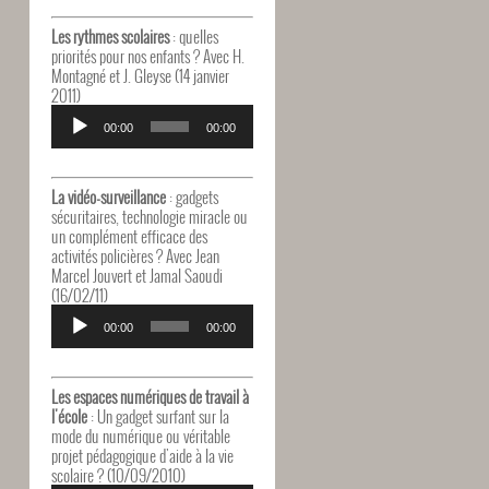
Les rythmes scolaires
: quelles
priorités pour nos enfants ? Avec H.
Montagné et J. Gleyse (14 janvier
2011)
Lecteur
audio
00:00
00:00
La vidéo-surveillance
: gadgets
sécuritaires, technologie miracle ou
un complément efficace des
activités policières ? Avec Jean
Marcel Jouvert et Jamal Saoudi
(16/02/11)
Lecteur
audio
00:00
00:00
Les espaces numériques de travail à
l'école
: Un gadget surfant sur la
mode du numérique ou véritable
projet pédagogique d'aide à la vie
scolaire ? (10/09/2010)