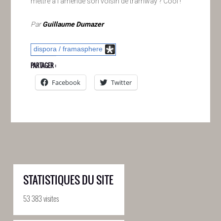
mettre à l’amende son voisin de tramway ? Cool !
Par
Guillaume Dumazer
dispora / framasphere
PARTAGER :
Facebook
Twitter
STATISTIQUES DU SITE
53 383 visites