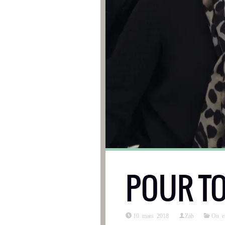
POUR TO
10 mars 2018
Zab
On e