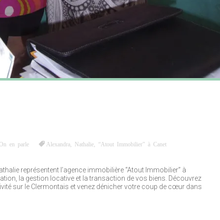
On en parle
Alexandra
,
Nathalie
,
“Atout Immobilier” à Canet
halie représentent l’agence immobilière “Atout Immobilier” à
tion, la gestion locative et la transaction de vos biens. Découvrez
vité sur le Clermontais et venez dénicher votre coup de cœur dans