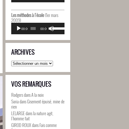
diminuer
flèches
le
haut/bas
volume.
pour
Les méthodes à l'école
(1er mars
augmenter
2009)
ou
Lecteur
Utilisez
diminuer
audio
00:00
00:00
les
le
flèches
volume.
haut/bas
pour
ARCHIVES
augmenter
ou
diminuer
Archives
le
volume.
VOS REMARQUES
Rodgers
dans
A la noix
Soria
dans
Gisement épuisé, mine de
rien
LELARGE
dans
la nature agit,
l’homme fait
GIROD ROUX
dans
Fais comme