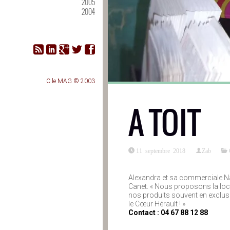
2005
2004
C le MAG © 2003
A TOIT
11 septembre 2018
Zab
Alexandra et sa commerciale Nat
Canet. « Nous proposons la loca
nos produits souvent en exclusi
le Cœur Hérault ! »
Contact : 04 67 88 12 88