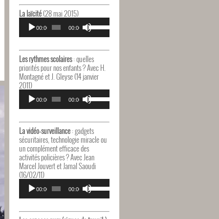
haut/bas
pour
La laïcité
(28 mai 2015)
augmenter
Lecteur
Utilisez
ou
audio
00:00
00:00
les
diminuer
flèches
le
haut/bas
volume.
pour
Les rythmes scolaires
: quelles
augmenter
priorités pour nos enfants ? Avec H.
ou
Montagné et J. Gleyse (14 janvier
diminuer
2011)
le
Lecteur
Utilisez
volume.
audio
00:00
00:00
les
flèches
haut/bas
pour
La vidéo-surveillance
: gadgets
augmenter
sécuritaires, technologie miracle ou
ou
un complément efficace des
diminuer
activités policières ? Avec Jean
le
Marcel Jouvert et Jamal Saoudi
volume.
(16/02/11)
Lecteur
Utilisez
audio
00:00
00:00
les
flèches
haut/bas
pour