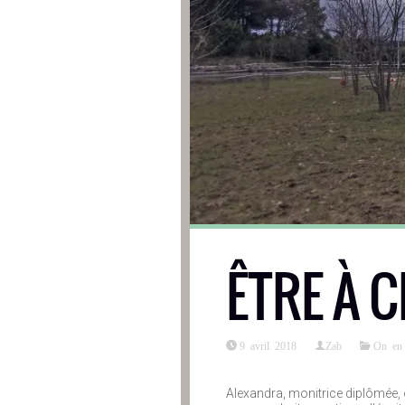
ÊTRE À 
9 avril 2018
Zab
On en 
Alexandra, monitrice diplômée, o