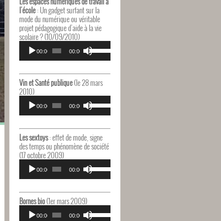
Les espaces numériques de travail à
augmenter
l'école
: Un gadget surfant sur la
ou
mode du numérique ou véritable
diminuer
projet pédagogique d'aide à la vie
le
scolaire ? (10/09/2010)
volume.
Lecteur
Utilisez
audio
00:00
00:00
les
flèches
haut/bas
pour
Vin et Santé publique
(le 28 mars
augmenter
2010)
ou
Lecteur
Utilisez
diminuer
audio
00:00
00:00
les
le
flèches
volume.
haut/bas
pour
Les sextoys
: effet de mode, signe
augmenter
des temps ou phénomène de société
ou
(17 octobre 2009)
diminuer
Lecteur
Utilisez
le
audio
00:00
00:00
les
volume.
flèches
haut/bas
pour
Bornes bio
(1er mars 2009)
augmenter
Lecteur
Utilisez
ou
audio
00:00
00:00
les