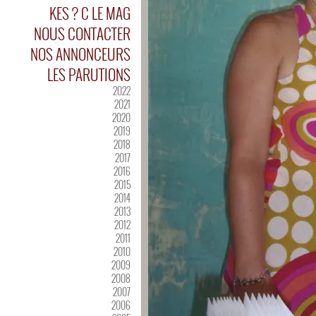
KES ? C LE MAG
NOUS CONTACTER
NOS ANNONCEURS
LES PARUTIONS
2022
2021
2020
2019
2018
2017
2016
2015
2014
2013
2012
2011
2010
2009
2008
2007
2006