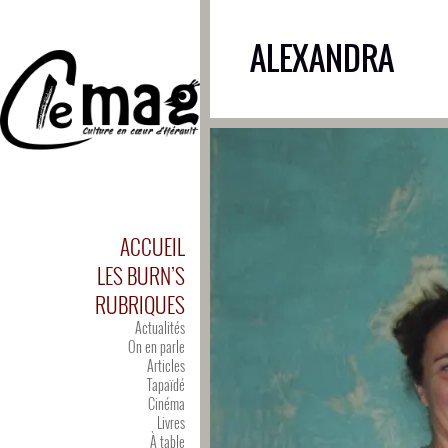
ALEXANDRA
ACCUEIL
LES BURN’S
RUBRIQUES
Actualités
On en parle
Articles
Tapaïdé
Cinéma
Livres
À table