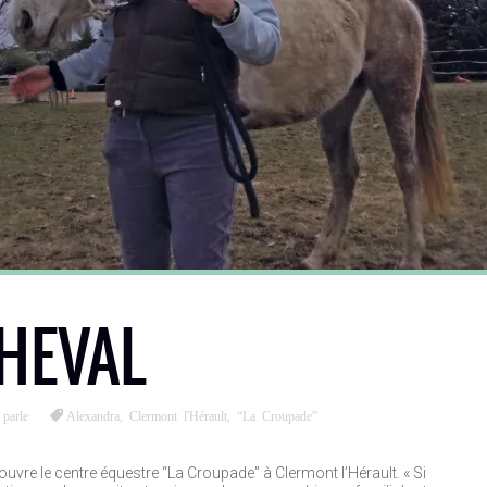
CHEVAL
parle
Alexandra
,
Clermont l'Hérault
,
“La Croupade”
uvre le centre équestre “La Croupade” à Clermont l’Hérault. « Si