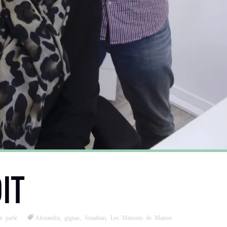
IT
n parle
Alexandra
,
gignac
,
Jonathan
,
Les Maisons de Manon