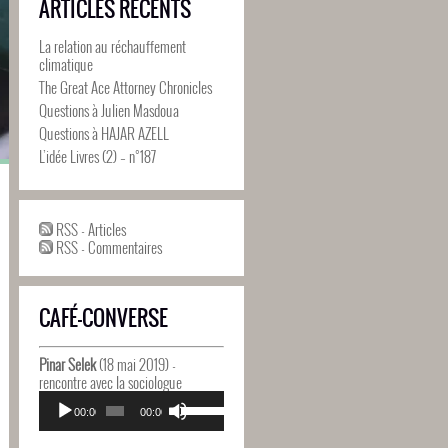
ARTICLES RÉCENTS
La relation au réchauffement
climatique
The Great Ace Attorney Chronicles
Questions à Julien Masdoua
Questions à HAJAR AZELL
L’idée Livres (2) – n°187
RSS - Articles
RSS - Commentaires
CAFÉ-CONVERSE
Pinar Selek
(18 mai 2019) -
rencontre avec la sociologue
Lecteur
Utilisez
audio
00:00
00:00
les
flèches