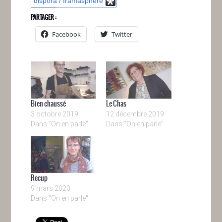
dispora / framasphere
PARTAGER :
Facebook
Twitter
Bien chaussé
Le Chas
3 octobre 2019
12 décembre 2019
Dans "On en parle"
Dans "On en parle"
Recup
9 mars 2020
Dans "On en parle"