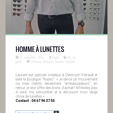
HOMME À LUNETTES
22 septembre 2016
Steph
On en
parle
Clermont l'Hérault
,
laurent
,
opticien
Laurent est opticien créateur à Clermont l’Hérault et
tient la boutique “9optic”. « Je lance un mouvement
où mes clients deviennent “ambassadeurs”, en
retour, je leur offre des bons d’achat ! N’hésitez pas
à venir me rencontrer et à découvrir mon large
choix de lunettes »
Contact : 04 67 96 37 55