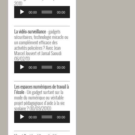
2011)
Lecteur
audio
00:00
00:00
La vidéo-surveillance
: gadgets
sécuritaires, technologie miracle ou
un complément efficace des
activités policières ? Avec Jean
Marcel Jouvert et Jamal Saoudi
(16/02/11)
Lecteur
audio
00:00
00:00
Les espaces numériques de travail à
l'école
: Un gadget surfant sur la
mode du numérique ou véritable
projet pédagogique d'aide à la vie
scolaire ? (10/09/2010)
Lecteur
audio
00:00
00:00