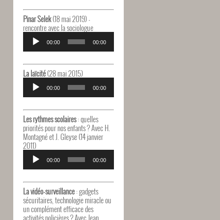
Pinar Selek
(18 mai 2019) -
rencontre avec la sociologue
Lecteur
audio
00:00
00:00
La laïcité
(28 mai 2015)
Lecteur
audio
00:00
00:00
Les rythmes scolaires
: quelles
priorités pour nos enfants ? Avec H.
Montagné et J. Gleyse (14 janvier
2011)
Lecteur
audio
00:00
00:00
La vidéo-surveillance
: gadgets
sécuritaires, technologie miracle ou
un complément efficace des
activités policières ? Avec Jean