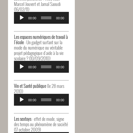
Marcel Jouvert et Jamal Saoudi
(16/02/11)
Lecteur
audio
00:00
00:00
Les espaces numériques de travail à
l'école
: Un gadget surfant sur la
mode du numérique ou véritable
projet pédagogique d'aide à la vie
scolaire ? (10/09/2010)
Lecteur
audio
00:00
00:00
Vin et Santé publique
(le 28 mars
2010)
Lecteur
audio
00:00
00:00
Les sextoys
: effet de mode, signe
des temps ou phénomène de société
(17 octobre 2009)