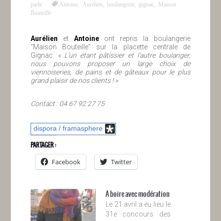
parle
Antoine
,
Aurélien
,
boulangerie
,
gignac
,
Maison
Bouteille
Aurélien
et
Antoine
ont repris la boulangerie
“Maison Bouteille” sur la placette centrale de
Gignac.
« L’un étant pâtissier et l’autre boulanger,
nous pouvons proposer un large choix de
viennoiseries, de pains et de gâteaux pour le plus
grand plaisir de nos clients ! »
Contact : 04 67 92 27 75
dispora / framasphere
PARTAGER :
Facebook
Twitter
A boire avec modération
Le 21 avril a eu lieu le
31e concours des