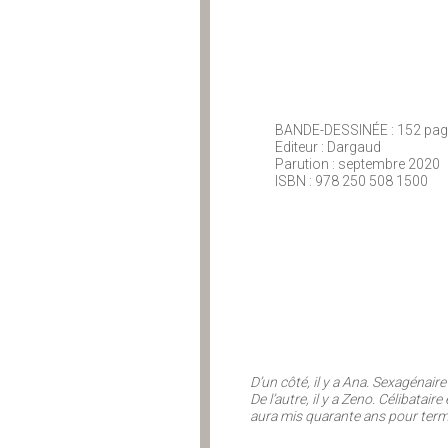
BANDE-DESSINÉE : 152 pa
Editeur : Dargaud
Parution : septembre 2020
ISBN : 978 250 508 1500
D’un côté, il y a Ana. Sexagénair
De l’autre, il y a Zeno. Célibatair
aura mis quarante ans pour term