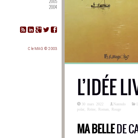
2005
2004
C le MAG © 2003
L’IDÉE LI
30 mars 2022
Natendo
L
polar
,
Reine
,
Roman
,
Rouge
MA BELLE
DE C