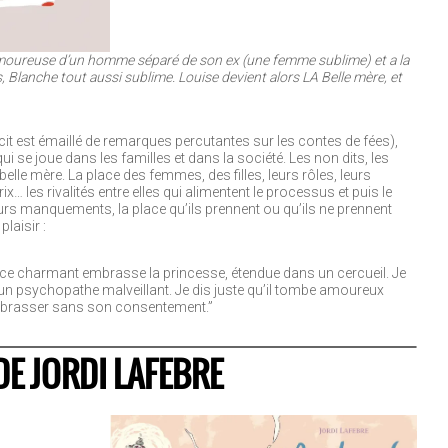
amoureuse d’un homme séparé de son ex (une femme sublime) et a la
ns, Blanche tout aussi sublime. Louise devient alors LA Belle mère, et
récit est émaillé de remarques percutantes sur les contes de fées),
ui se joue dans les familles et dans la société. Les non dits, les
e belle mère. La place des femmes, des filles, leurs rôles, leurs
rix… les rivalités entre elles qui alimentent le processus et puis le
rs manquements, la place qu’ils prennent ou qu’ils ne prennent
plaisir :
ince charmant embrasse la princesse, étendue dans un cercueil. Je
un psychopathe malveillant. Je dis juste qu’il tombe amoureux
l’embrasser sans son consentement.”
E JORDI LAFEBRE