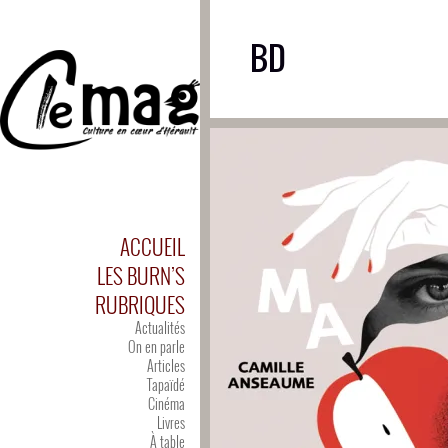
BD
ACCUEIL
LES BURN’S
RUBRIQUES
Actualités
On en parle
Articles
Tapaïdé
Cinéma
Livres
À table