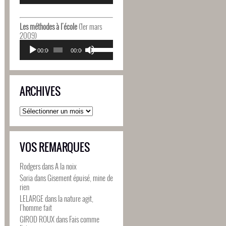
diminuer
flèches
le
haut/bas
volume.
pour
Les méthodes à l'école
(1er mars
augmenter
2009)
ou
Lecteur
Utilisez
diminuer
audio
00:00
00:00
les
le
flèches
volume.
haut/bas
pour
ARCHIVES
augmenter
ou
diminuer
Archives
le
volume.
VOS REMARQUES
Rodgers
dans
A la noix
Soria
dans
Gisement épuisé, mine de
rien
LELARGE
dans
la nature agit,
l’homme fait
GIROD ROUX
dans
Fais comme