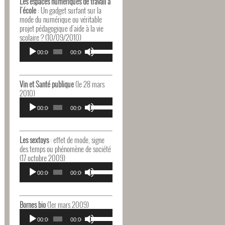
Les espaces numériques de travail à
augmenter
l'école
: Un gadget surfant sur la
ou
mode du numérique ou véritable
diminuer
projet pédagogique d'aide à la vie
le
scolaire ? (10/09/2010)
volume.
Lecteur
Utilisez
audio
00:00
00:00
les
flèches
haut/bas
pour
Vin et Santé publique
(le 28 mars
augmenter
2010)
ou
Lecteur
Utilisez
diminuer
audio
00:00
00:00
les
le
flèches
volume.
haut/bas
pour
Les sextoys
: effet de mode, signe
augmenter
des temps ou phénomène de société
ou
(17 octobre 2009)
diminuer
Lecteur
Utilisez
le
audio
00:00
00:00
les
volume.
flèches
haut/bas
pour
Bornes bio
(1er mars 2009)
augmenter
Lecteur
Utilisez
ou
audio
00:00
00:00
les