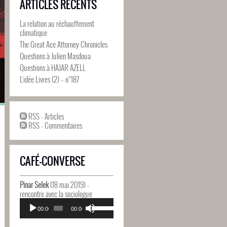
ARTICLES RÉCENTS
La relation au réchauffement
climatique
The Great Ace Attorney Chronicles
Questions à Julien Masdoua
Questions à HAJAR AZELL
L’idée Livres (2) – n°187
RSS - Articles
RSS - Commentaires
CAFÉ-CONVERSE
Pinar Selek
(18 mai 2019) -
rencontre avec la sociologue
Lecteur
Utilisez
audio
00:00
00:00
les
flèches