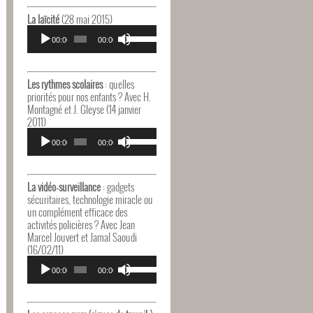
haut/bas
pour
La laïcité
(28 mai 2015)
augmenter
Lecteur
Utilisez
ou
audio
00:00
00:00
les
diminuer
flèches
le
haut/bas
volume.
pour
Les rythmes scolaires
: quelles
augmenter
priorités pour nos enfants ? Avec H.
ou
Montagné et J. Gleyse (14 janvier
diminuer
2011)
le
Lecteur
Utilisez
volume.
audio
00:00
00:00
les
flèches
haut/bas
pour
La vidéo-surveillance
: gadgets
augmenter
sécuritaires, technologie miracle ou
ou
un complément efficace des
diminuer
activités policières ? Avec Jean
le
Marcel Jouvert et Jamal Saoudi
volume.
(16/02/11)
Lecteur
Utilisez
audio
00:00
00:00
les
flèches
haut/bas
pour