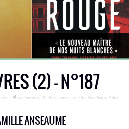
VRES (2) – N°187
ivres
age
,
Anseaume
,
BD
,
Belle
,
Camille
,
Eau
,
Flao
,
Juan
,
Jurado
,
Malgré
,
AMILLE ANSEAUME