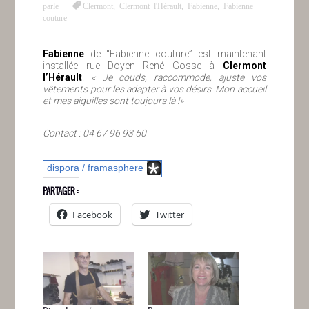
parle
Clermont
,
Clermont l'Hérault
,
Fabienne
,
Fabienne
couture
Fabienne
de “Fabienne couture” est maintenant
installée rue Doyen René Gosse à
Clermont
l’Hérault
.
« Je couds, raccommode, ajuste vos
vêtements pour les adapter à vos désirs. Mon accueil
et mes aiguilles sont toujours là !»
Contact : 04 67 96 93 50
dispora / framasphere
PARTAGER :
Facebook
Twitter