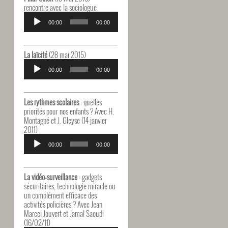
rencontre avec la sociologue
Lecteur
audio
00:00
00:00
La laïcité
(28 mai 2015)
Lecteur
audio
00:00
00:00
Les rythmes scolaires
: quelles
priorités pour nos enfants ? Avec H.
Montagné et J. Gleyse (14 janvier
2011)
Lecteur
audio
00:00
00:00
La vidéo-surveillance
: gadgets
sécuritaires, technologie miracle ou
un complément efficace des
activités policières ? Avec Jean
Marcel Jouvert et Jamal Saoudi
(16/02/11)