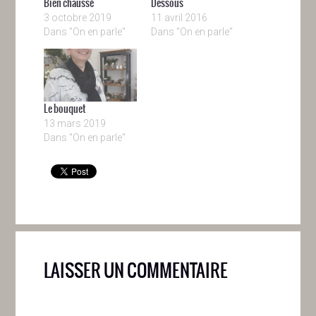
Bien chaussé
Dessous
3 octobre 2019
11 avril 2016
Dans "On en parle"
Dans "On en parle"
Le bouquet
13 mars 2019
Dans "On en parle"
LAISSER UN COMMENTAIRE