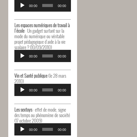
Lecteur
audio
00:00
00:00
Les espaces numériques de travail à
l'école
: Un gadget surfant sur la
mode du numérique ou véritable
projet pédagogique d'aide à la vie
scolaire ? (10/09/2010)
Lecteur
audio
00:00
00:00
Vin et Santé publique
(le 28 mars
2010)
Lecteur
audio
00:00
00:00
Les sextoys
: effet de mode, signe
des temps ou phénomène de société
(17 octobre 2009)
Lecteur
audio
00:00
00:00