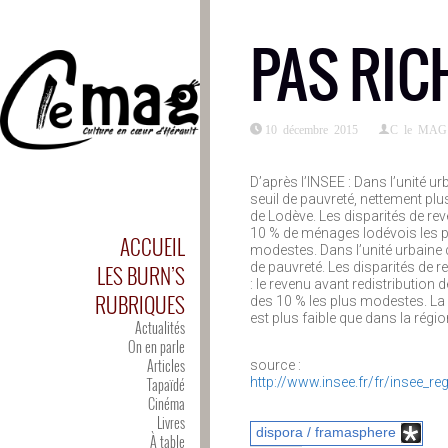
PAS RICH
10 décembre 2015
C le MAG
D’après l’INSEE : Dans l’unité u
seuil de pauvreté, nettement plu
de Lodève. Les disparités de rev
10 % de ménages lodévois les plu
ACCUEIL
modestes. Dans l’unité urbaine 
de pauvreté. Les disparités de r
LES BURN’S
: le revenu avant redistribution 
RUBRIQUES
des 10 % les plus modestes. La 
est plus faible que dans la régi
Actualités
On en parle
Articles
source :
Tapaïdé
http://www.insee.fr/fr/insee_r
Cinéma
Livres
dispora / framasphere
À table