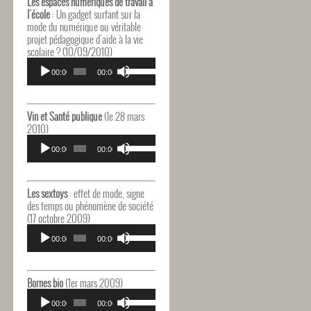
Les espaces numériques de travail à
augmenter
l'école
: Un gadget surfant sur la
ou
mode du numérique ou véritable
diminuer
projet pédagogique d'aide à la vie
le
scolaire ? (10/09/2010)
volume.
Lecteur
Utilisez
audio
00:00
00:00
les
flèches
haut/bas
pour
Vin et Santé publique
(le 28 mars
augmenter
2010)
ou
Lecteur
Utilisez
diminuer
audio
00:00
00:00
les
le
flèches
volume.
haut/bas
pour
Les sextoys
: effet de mode, signe
augmenter
des temps ou phénomène de société
ou
(17 octobre 2009)
diminuer
Lecteur
Utilisez
le
audio
00:00
00:00
les
volume.
flèches
haut/bas
pour
Bornes bio
(1er mars 2009)
augmenter
Lecteur
Utilisez
ou
audio
00:00
00:00
les