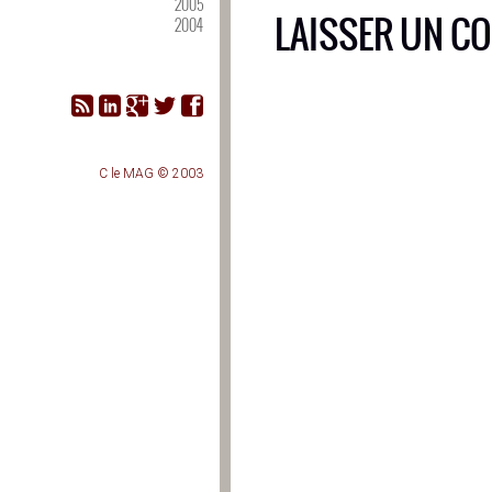
2005
LAISSER UN C
2004
C le MAG © 2003