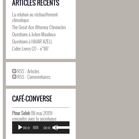
ARTICLES RÉCENTS
La relation au réchauffement
climatique
The Great Ace Attorney Chronicles
Questions à Julien Masdoua
Questions à HAJAR AZELL
L’idée Livres (2) – n°187
RSS - Articles
RSS - Commentaires
CAFÉ-CONVERSE
Pinar Selek
(18 mai 2019) -
rencontre avec la sociologue
Lecteur
Utilisez
audio
00:00
00:00
les
flèches