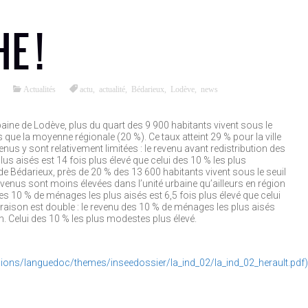
E !
Actualités
actu
,
actualité
,
Bédarieux
,
Lodève
,
news
rbaine de Lodève, plus du quart des 9 900 habitants vivent sous le
s que la moyenne régionale (20 %). Ce taux atteint 29 % pour la ville
enus y sont relativement limitées : le revenu avant redistribution des
s aisés est 14 fois plus élevé que celui des 10 % les plus
de Bédarieux, près de 20 % des 13 600 habitants vivent sous le seuil
evenus sont moins élevées dans l’unité urbaine qu’ailleurs en région
des 10 % de ménages les plus aisés est 6,5 fois plus élevé que celui
raison est double : le revenu des 10 % de ménages les plus aisés
on. Celui des 10 % les plus modestes plus élevé.
egions/languedoc/themes/inseedossier/la_ind_02/la_ind_02_herault.pdf)