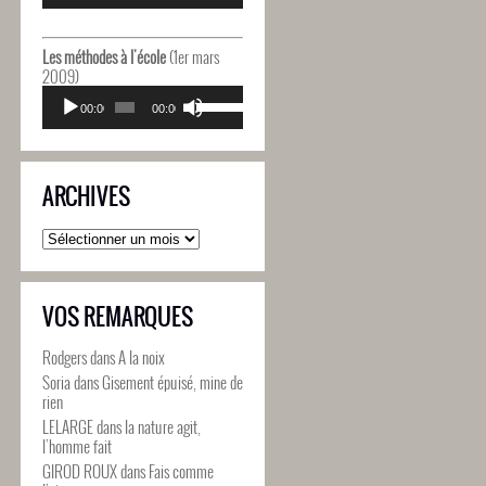
diminuer
flèches
le
haut/bas
volume.
pour
Les méthodes à l'école
(1er mars
augmenter
2009)
ou
Lecteur
Utilisez
diminuer
audio
00:00
00:00
les
le
flèches
volume.
haut/bas
pour
ARCHIVES
augmenter
ou
diminuer
Archives
le
volume.
VOS REMARQUES
Rodgers
dans
A la noix
Soria
dans
Gisement épuisé, mine de
rien
LELARGE
dans
la nature agit,
l’homme fait
GIROD ROUX
dans
Fais comme