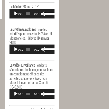
haut/bas
pour
La laïcité
(28 mai 2015)
augmenter
Lecteur
Utilisez
ou
audio
00:00
00:00
les
diminuer
flèches
le
haut/bas
volume.
pour
Les rythmes scolaires
: quelles
augmenter
priorités pour nos enfants ? Avec H.
ou
Montagné et J. Gleyse (14 janvier
diminuer
2011)
le
Lecteur
Utilisez
volume.
audio
00:00
00:00
les
flèches
haut/bas
pour
La vidéo-surveillance
: gadgets
augmenter
sécuritaires, technologie miracle ou
ou
un complément efficace des
diminuer
activités policières ? Avec Jean
le
Marcel Jouvert et Jamal Saoudi
volume.
(16/02/11)
Lecteur
Utilisez
audio
00:00
00:00
les
flèches
haut/bas
pour